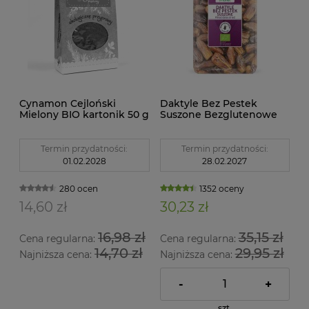
Cynamon Cejloński
Daktyle Bez Pestek
Mielony BIO kartonik 50 g
Suszone Bezglutenowe
Dary Natury
BIO 1 kg Bio Planet
Termin przydatności:
Termin przydatności:
01.02.2028
28.02.2027
280 ocen
1352 oceny
14,60 zł
30,23 zł
16,98 zł
35,15 zł
Cena regularna:
Cena regularna:
14,70 zł
29,95 zł
Najniższa cena:
Najniższa cena:
-
+
szt.