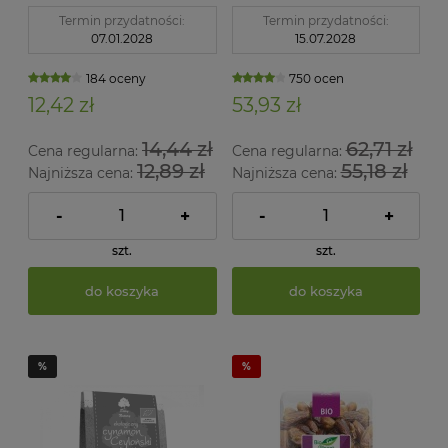
tłuszczu) BIO 400 ml
Terrasana
Termin przydatności:
Termin przydatności:
07.01.2028
15.07.2028
184 oceny
750 ocen
12,42 zł
53,93 zł
14,44 zł
62,71 zł
Cena regularna:
Cena regularna:
12,89 zł
55,18 zł
Najniższa cena:
Najniższa cena:
-
+
-
+
szt.
szt.
do koszyka
do koszyka