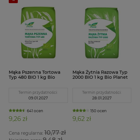
Mąka Pszenna Tortowa
Mąka Żytnia Razowa Typ
Typ 480 BIO 1 kg Bio
2000 BIO 1 kg Bio Planet
Planet
Termin przydatności:
Termin przydatności:
09.01.2027
28.01.2027
641 ocen
150 ocen
9,26 zł
9,62 zł
10,77 zł
Cena regularna:
9,48 zł