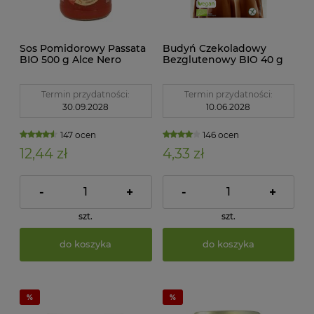
Sos Pomidorowy Passata
Budyń Czekoladowy
BIO 500 g Alce Nero
Bezglutenowy BIO 40 g
Amylon
Termin przydatności:
Termin przydatności:
30.09.2028
10.06.2028
147 ocen
146 ocen
12,44 zł
4,33 zł
-
+
-
+
szt.
szt.
do koszyka
do koszyka