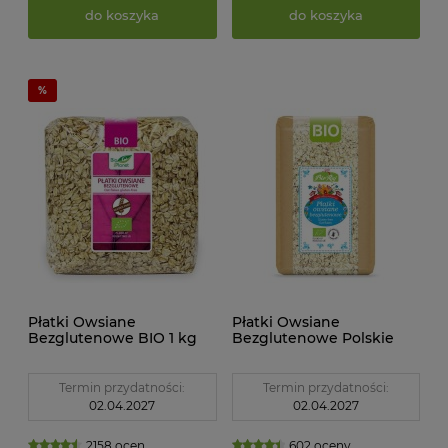
do koszyka
do koszyka
Płatki Owsiane
Płatki Owsiane
Bezglutenowe BIO 1 kg
Bezglutenowe Polskie
Bio Planet
BIO 1 kg Bio Raj
Termin przydatności:
Termin przydatności:
02.04.2027
02.04.2027
2158 ocen
602 oceny