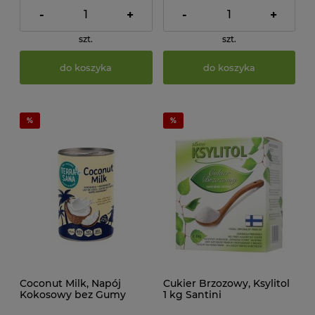
-
+
-
+
szt.
szt.
do koszyka
do koszyka
Coconut Milk, Napój
Cukier Brzozowy, Ksylitol
Kokosowy bez Gumy
1 kg Santini
Guar w Puszce (22%