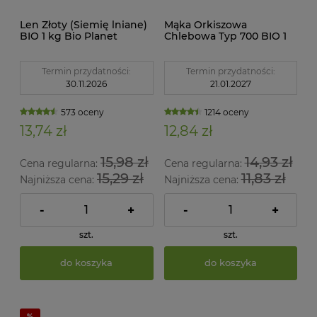
Len Złoty (Siemię lniane)
Mąka Orkiszowa
BIO 1 kg Bio Planet
Chlebowa Typ 700 BIO 1
kg Bio Planet
Termin przydatności:
Termin przydatności:
30.11.2026
21.01.2027
573 oceny
1214 oceny
13,74 zł
12,84 zł
15,98 zł
14,93 zł
Cena regularna:
Cena regularna:
15,29 zł
11,83 zł
Najniższa cena:
Najniższa cena:
-
+
-
+
szt.
szt.
do koszyka
do koszyka