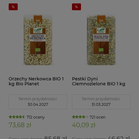
Orzechy Nerkowca BIO 1
Pestki Dyni
kg Bio Planet
Ciemnozielone BIO 1 kg
Bio Planet
Termin przydatności:
Termin przydatności:
30.04.2027
31.03.2027
712 oceny
721 ocen
73,68 zł
40,09 zł
85,68 zł
46,62 zł