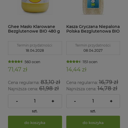
Ghee Masło Klarowane
Kasza Gryczana Niepalona
Bezglutenowe BIO 480 g
Polska Bezglutenowa BIO
Finck Ayurveda
1 kg Bio Planet
Termin przydatności:
Termin przydatności:
18.04.2028
08.04.2027
560 ocen
1151 ocen
71,47 zł
14,44 zł
83,10 zł
16,79 zł
Cena regularna:
Cena regularna:
61,98 zł
14,78 zł
Najniższa cena:
Najniższa cena:
-
+
-
+
szt.
szt.
do koszyka
do koszyka