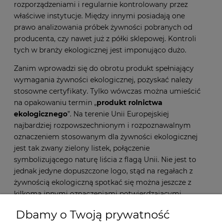
rozporządzeniami i regularnie kontrolowany przez
właściwe instytucje. Między innymi posiadają one
prawo analizowania próbek żywności pobranych od
producenta, czy nawet już z półki sklepowej. Kontroli
tych w branży ekologicznej jest imponująco dużo.
Zanim wprowadzi się do obrotu produkt spełniający
wymagania
żywności ekologicznej
, pozyskać należy
stosowne certyfikaty. Tylko wówczas można umieścić
na opakowaniu termin „
produkt rolnictwa
ekologicznego
”. Na terenie Unii Europejskiej
najbardziej rozpowszechnionym i rozpoznawalnym
oznaczeniem stosowanym dla żywności ekologicznej
jest tak zwany zielony listek, połączenie
symbolizującego naturę liścia z flagą Unii. Nie jest to
jednak jedyne dopuszczone logo, stąd na regałach z
żywnością ekologiczną spotkać się można jeszcze z
kilkoma innymi oznaczeniami potwierdzającymi
ekologiczność produktu.
Dbamy o Twoją prywatność