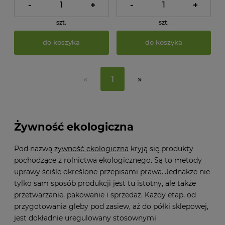
-
+
-
+
szt.
szt.
do koszyka
do koszyka
«
1
»
Żywność ekologiczna
Pod nazwą
żywność ekologiczna
kryją się produkty
pochodzące z rolnictwa ekologicznego. Są to metody
uprawy ściśle określone przepisami prawa. Jednakże nie
tylko sam sposób produkcji jest tu istotny, ale także
przetwarzanie, pakowanie i sprzedaż. Każdy etap, od
przygotowania gleby pod zasiew, aż do półki sklepowej,
jest dokładnie uregulowany stosownymi