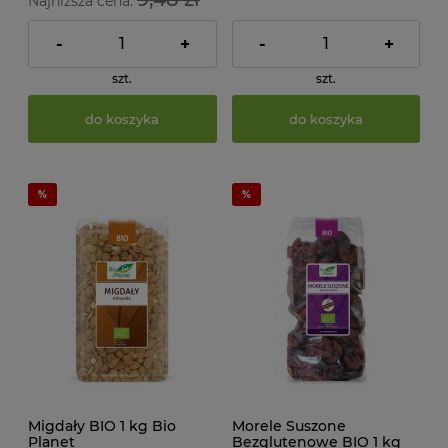
Najniższa cena:
-
+
-
+
szt.
szt.
do koszyka
do koszyka
Migdały BIO 1 kg Bio
Morele Suszone
Planet
Bezglutenowe BIO 1 kg