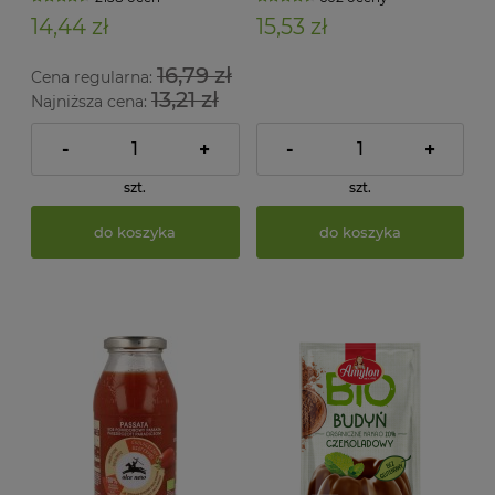
14,44 zł
15,53 zł
16,79 zł
Cena regularna:
13,21 zł
Najniższa cena:
-
+
-
+
szt.
szt.
do koszyka
do koszyka