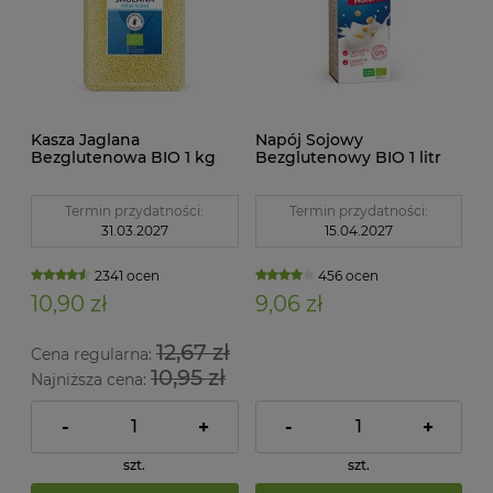
Kasza Jaglana
Napój Sojowy
Bezglutenowa BIO 1 kg
Bezglutenowy BIO 1 litr
Bio Planet
Natumi
Termin przydatności:
Termin przydatności:
31.03.2027
15.04.2027
2341 ocen
456 ocen
10,90 zł
9,06 zł
12,67 zł
Cena regularna:
10,95 zł
Najniższa cena:
-
+
-
+
szt.
szt.