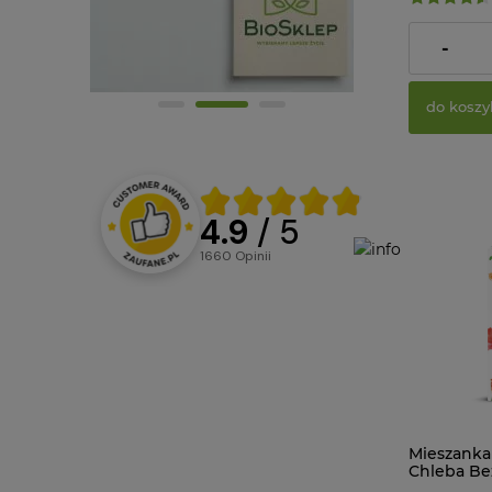
14,45 zł
-
do koszy
4.9
/ 5
1660
opinii
Mieszanka
Chleba Be
500 g Pro