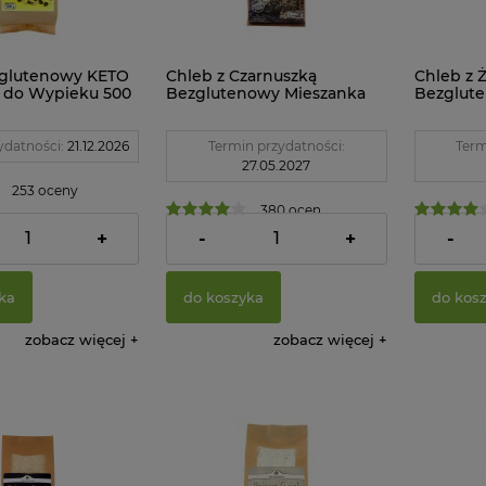
zglutenowy KETO
Chleb z Czarnuszką
Chleb z 
 do Wypieku 500
Bezglutenowy Mieszanka
Bezglut
zemian
do Wypieku 500 g Pięć
do Wypie
Przemian
Przemia
ydatności:
21.12.2026
Termin przydatności:
Term
27.05.2027
253 oceny
380 ocen
20,32 zł
21,43 zł
+
-
+
-
ka
do koszyka
do kos
zobacz więcej
zobacz więcej