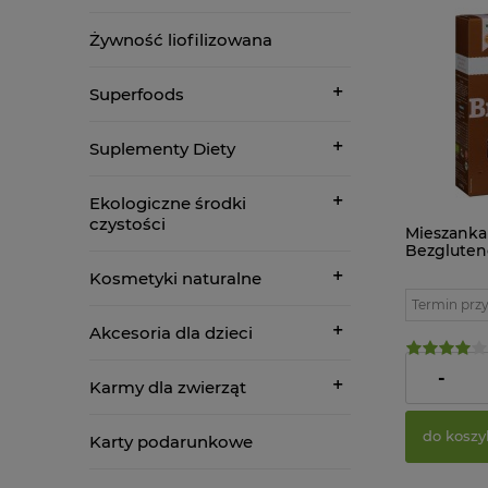
Żywność liofilizowana
Superfoods
Suplementy Diety
Ekologiczne środki
czystości
Mieszanka
Bezgluten
Bauck Hof
Kosmetyki naturalne
Termin przy
Akcesoria dla dzieci
21,59 zł
-
Karmy dla zwierząt
do koszy
Karty podarunkowe