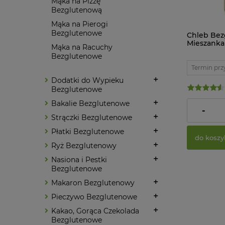
Mąka na Pizzę
Bezglutenową
Mąka na Pierogi
Bezglutenowe
Chleb Be
Mieszanka
Mąka na Racuchy
g Pięć Pr
Bezglutenowe
Termin prz
Dodatki do Wypieku
Bezglutenowe
Bakalie Bezglutenowe
25,03 zł
-
Strączki Bezglutenowe
Płatki Bezglutenowe
do koszy
Ryż Bezglutenowy
Nasiona i Pestki
Bezglutenowe
Makaron Bezglutenowy
Pieczywo Bezglutenowe
Kakao, Gorąca Czekolada
Bezglutenowe