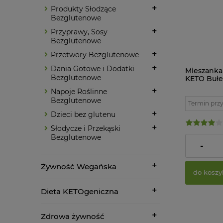
Produkty Słodzące
Bezglutenowe
Przyprawy, Sosy
Bezglutenowe
Przetwory Bezglutenowe
Dania Gotowe i Dodatki
Mieszanka
Bezglutenowe
KETO Buł
Bezglute
Napoje Roślinne
310 g Pięć
Bezglutenowe
Termin przy
Dzieci bez glutenu
Słodycze i Przekąski
Bezglutenowe
24,20 zł
-
Żywność Wegańska
do koszy
Dieta KETOgeniczna
Zdrowa żywność