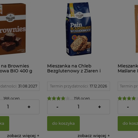
 na Brownies
Mieszanka na Chleb
Mieszank
owa BIO 400 g
Bezglutenowy z Ziaren i
Maślane 
Owsa BIO 600 g Bauck Hof
g Pięć P
datności:
31.08.2027
Termin przydatności:
17.12.2026
Termin pr
188 ocen
158 ocen
24,88 zł
21,94 z
+
-
+
-
ka
do koszyka
do kos
zobacz więcej
zobacz więcej