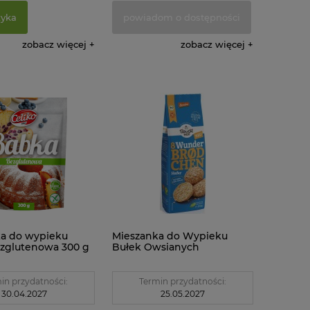
zyka
powiadom o dostępności
zobacz więcej
zobacz więcej
a do wypieku
Mieszanka do Wypieku
zglutenowa 300 g
Bułek Owsianych
Bezglutenowa Demeter
BIO 350 g Bauck Hof
in przydatności:
Termin przydatności:
30.04.2027
25.05.2027