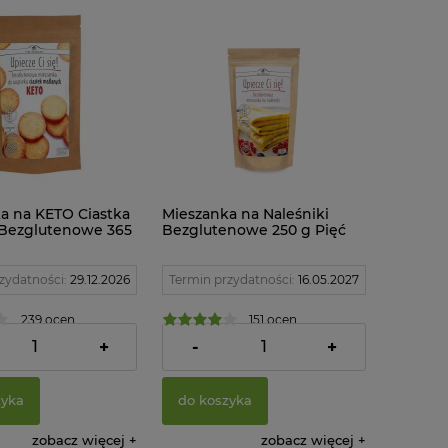
a na KETO Ciastka
Mieszanka na Naleśniki
Bezglutenowe 365
Bezglutenowe 250 g Pięć
rzemian
Przemian
zydatności:
29.12.2026
Termin przydatności:
16.05.2027
239 ocen
151 ocen
ł
13,90 zł
+
-
+
zyka
do koszyka
zobacz więcej
zobacz więcej