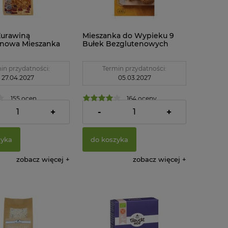
Żurawiną
Mieszanka do Wypieku 9
enowa Mieszanka
Bułek Bezglutenowych
ku 500 g Pięć
Jasnych 400 g Pięć
n
Przemian
in przydatności:
Termin przydatności:
27.04.2027
05.03.2027
155 ocen
164 oceny
17,70 zł
+
-
+
zyka
do koszyka
zobacz więcej
zobacz więcej