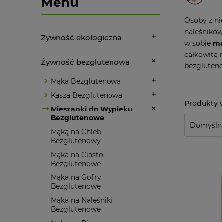
Menu
Osoby z ni
naleśników
Żywność ekologiczna
w sobie
mą
całkowitą 
Żywność bezglutenowa
bezgluten
Mąka Bezglutenowa
Kasza Bezglutenowa
Mieszanki do Wypieku
Bezglutenowe
Mąką na Chleb
Bezglutenowy
Mąka na Ciasto
Bezglutenowe
Mąka na Gofry
Bezglutenowe
Mąka na Naleśniki
Bezglutenowe