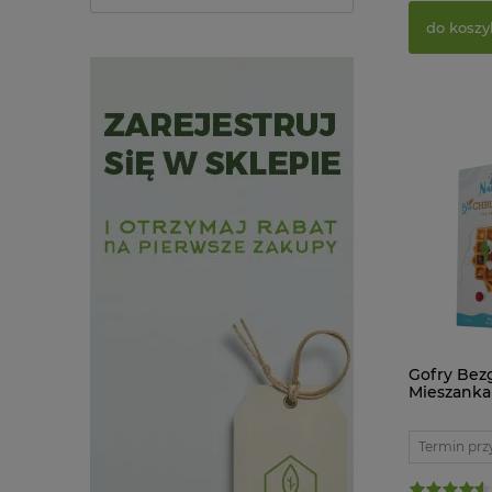
do koszy
Gofry Bez
Mieszanka
240 g Zdr
Termin prz