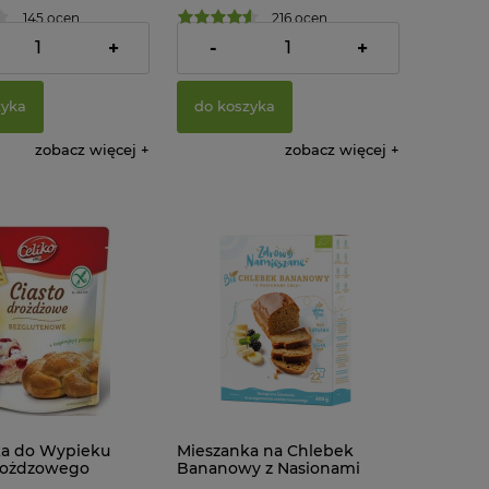
145 ocen
216 ocen
20,38 zł
+
-
+
zyka
do koszyka
zobacz więcej
zobacz więcej
ka do Wypieku
Mieszanka na Chlebek
rożdzowego
Bananowy z Nasionami
nowa 200 g Celiko
Chia Bezglutenowy BIO 400