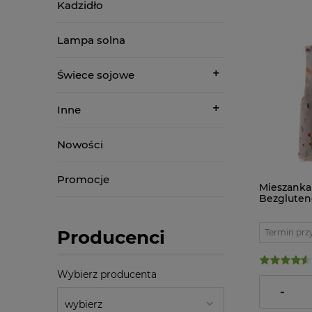
Kadzidło
Lampa solna
Świece sojowe
Inne
Nowości
Promocje
Mieszanka
Bezgluten
Probio
Producenci
Termin prz
Wybierz producenta
14,53 zł
-