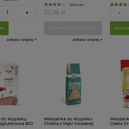
146 ocen
20,38 zł
8,34 zł
+
-
ka
powiadom o dostępności
do kos
zobacz więcej
zobacz więcej
 do Wypieku
Mieszanka do Wypieku
Mieszan
zglutenowa BIO
Chleba z Mąki Owsianej
Ciasta D
bio
Bezglutenowa BIO 500 g
Bezglute