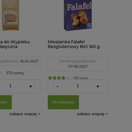
ka do Wypieku
Mieszanka Falafel
lasyczna
Bezglutenowy BIO 160 g
nowa 420 g Pięć
Bauck Hof
n
zydatności:
16.04.2027
Termin przydatności:
07.08.2027
372 oceny
317 ocen
ł
12,44 zł
+
-
+
zyka
do koszyka
zobacz więcej
zobacz więcej