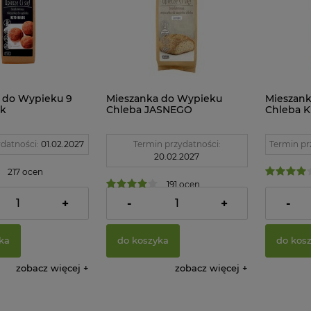
 do Wypieku 9
Mieszanka do Wypieku
Mieszan
ek
Chleba JASNEGO
Chleba K
nowych Ciemnych
Bezglutenowego 440 g
Bezglute
 Przemian
Pięć Przemian
Przemia
datności:
01.02.2027
Termin przydatności:
Termin pr
20.02.2027
217 ocen
191 ocen
17,70 zł
17,70 z
+
-
+
-
ka
do koszyka
do kos
zobacz więcej
zobacz więcej