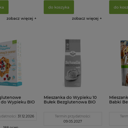
ka
do koszyka
do kos
zobacz więcej
zobacz więcej
glutenowe
Mieszanka do Wypieku 10
Mieszank
 do Wypieku BIO
Bułek Bezglutenowa BIO
Babki Be
owo Namieszane
500 g Bauck Hof
Celiko
ydatności:
31.12.2026
Termin przydatności:
Term
09.05.2027
188 ocen