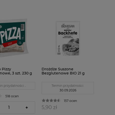
 Pizzy
Drożdże Suszone
owe, 3 szt. 230 g
Bezglutenowe BIO 21 g
Biovegan
in przydatności:
.
Termin przydatności:
30.09.2026
518 ocen
157 ocen
ł
5,90 zł
+