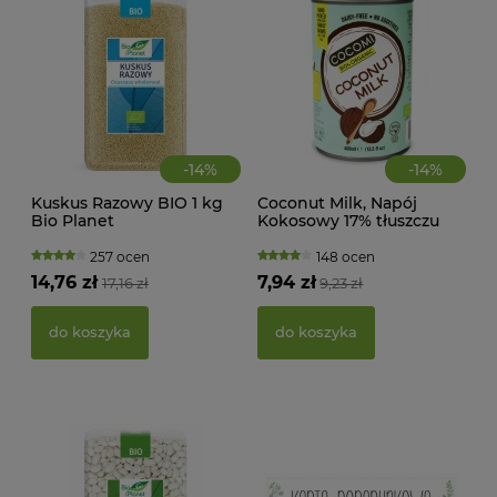
-
14
%
-
14
%
Kuskus Razowy BIO 1 kg
Coconut Milk, Napój
Bio Planet
Kokosowy 17% tłuszczu
MAK
BIO 400 ml Cocomi
RY
257 ocen
148 ocen
FI
14,76 zł
7,94 zł
17,16 zł
9,23 zł
BEZ
g -
21,
do koszyka
do koszyka
d