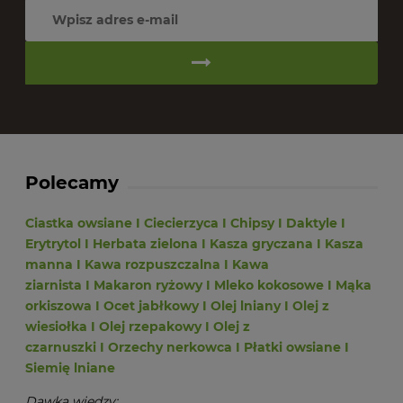
Polecamy
Ciastka owsiane
I
Ciecierzyca
I
Chipsy
I
Daktyle
I
Erytrytol
I
Herbata zielona
I
Kasza gryczana
I
Kasza
manna
I
Kawa rozpuszczalna
I
Kawa
ziarnista
I
Makaron ryżowy
I
Mleko kokosowe
I
Mąka
orkiszowa
I
Ocet jabłkowy
I
Olej lniany
I
Olej z
wiesiołka
I
Olej rzepakowy
I
Olej z
czarnuszki
I
Orzechy nerkowca
I
Płatki owsiane
I
Siemię lniane
Dawka wiedzy: