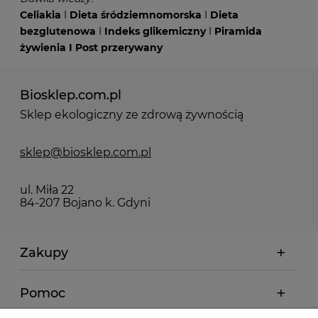
Celiakia
I
Dieta śródziemnomorska
I
Dieta
bezglutenowa
I
Indeks glikemiczny
I
Piramida
żywienia
I
Post przerywany
Biosklep.com.pl
Sklep ekologiczny ze zdrową żywnością
sklep@biosklep.com.pl
ul. Miła 22
84-207 Bojano k. Gdyni
Zakupy
Pomoc