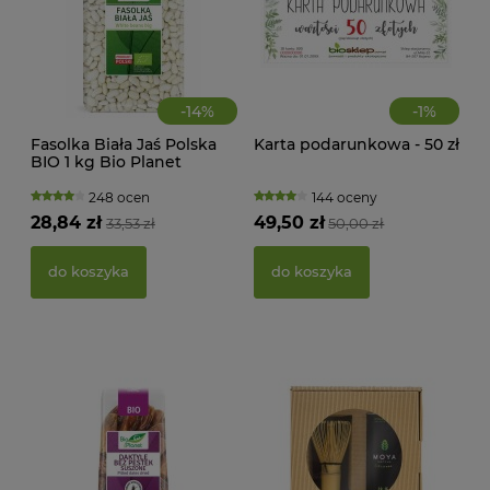
-
14
%
-
1
%
Fasolka Biała Jaś Polska
Karta podarunkowa - 50 zł
BIO 1 kg Bio Planet
248 ocen
144 oceny
KWA
28,84 zł
49,50 zł
33,53 zł
50,00 zł
ŻEL
do koszyka
do koszyka
39,
d