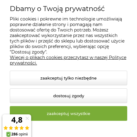
Moje konto
Dbamy o Twoją prywatność
Pliki cookies i pokrewne im technologie umożliwiają
Informacje
poprawne działanie strony i pomagają nam
dostosować ofertę do Twoich potrzeb. Możesz
zaakceptować wykorzystanie przez nas wszystkich
O nas
tych plików i przejść do sklepu lub dostosować użycie
plików do swoich preferencji, wybierając opcję
"Dostosuj zgody".
Więcej o plikach cookies przeczytasz w naszej Polityce
Kontakt
prywatności.
zaakceptuj tylko niezbędne
dostosuj zgody
zaakceptuj wszystkie
© 2026 biosklep.com.pl. Wszelkie prawa zastrzeżone.
Styl graficzny ShopGadget.pl
Sklep internetowy Shoper
Premium