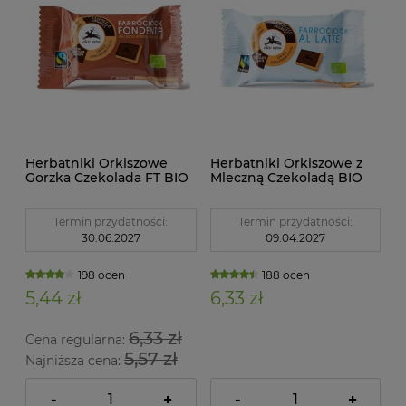
Herbatniki Orkiszowe
Herbatniki Orkiszowe z
Gorzka Czekolada FT BIO
Mleczną Czekoladą BIO
28g Alce Nero
FT 28 g Alce Nero
Termin przydatności:
Termin przydatności:
30.06.2027
09.04.2027
198 ocen
188 ocen
5,44 zł
6,33 zł
6,33 zł
Cena regularna:
5,57 zł
Najniższa cena:
-
+
-
+