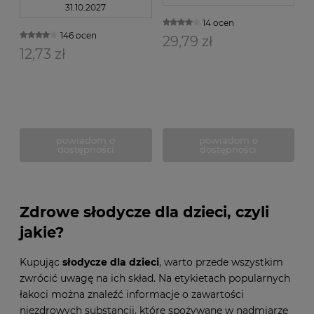
31.10.2027
14 ocen
146 ocen
29,79 zł
12,73 zł
powiadom o
powiadom o
dostępności
dostępności
Zdrowe słodycze dla dzieci, czyli
jakie?
Kupując
słodycze dla dzieci
, warto przede wszystkim
zwrócić uwagę na ich skład. Na etykietach popularnych
łakoci można znaleźć informacje o zawartości
niezdrowych substancji, które spożywane w nadmiarze