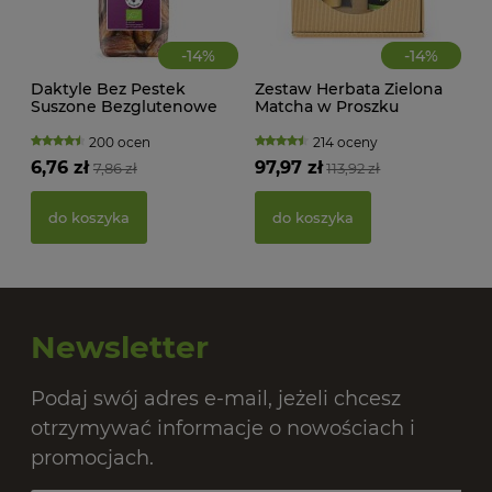
-
14
%
-
14
%
Daktyle Bez Pestek
Zestaw Herbata Zielona
Suszone Bezglutenowe
Matcha w Proszku
BIO 150 g Bio Planet
Codzienna BIO 30 g +
Miotełka Bambusowa
200 ocen
214 oceny
Chasen Moya Matcha
6,76 zł
97,97 zł
7,86 zł
113,92 zł
PAS
BIO
do koszyka
do koszyka
20,
Newsletter
Podaj swój adres e-mail, jeżeli chcesz
otrzymywać informacje o nowościach i
promocjach.