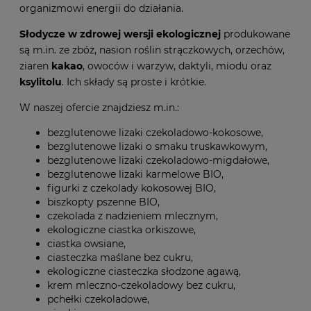
organizmowi energii do działania.
Słodycze w zdrowej wersji ekologicznej
produkowane
są m.in. ze zbóż, nasion roślin strączkowych, orzechów,
ziaren
kakao
, owoców i warzyw, daktyli, miodu oraz
ksylitolu
. Ich składy są proste i krótkie.
W naszej ofercie znajdziesz m.in.:
bezglutenowe lizaki czekoladowo-kokosowe,
bezglutenowe lizaki o smaku truskawkowym,
bezglutenowe lizaki czekoladowo-migdałowe,
bezglutenowe lizaki karmelowe BIO,
figurki z czekolady kokosowej BIO,
biszkopty pszenne BIO,
czekolada z nadzieniem mlecznym,
ekologiczne ciastka orkiszowe,
ciastka owsiane,
ciasteczka maślane bez cukru,
ekologiczne ciasteczka słodzone agawą,
krem mleczno-czekoladowy bez cukru,
pchełki czekoladowe,