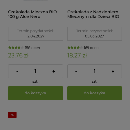
Czekolada Mleczna BIO
Czekolada z Nadzieniem
100 g Alce Nero
Mlecznym dla Dzieci BIO
100 g Rapunzel
Termin przydatności:
Termin przydatności:
12.04.2027
05.03.2027
158 ocen
169 ocen
23,76 zł
18,27 zł
-
+
-
+
szt.
szt.
do koszyka
do koszyka