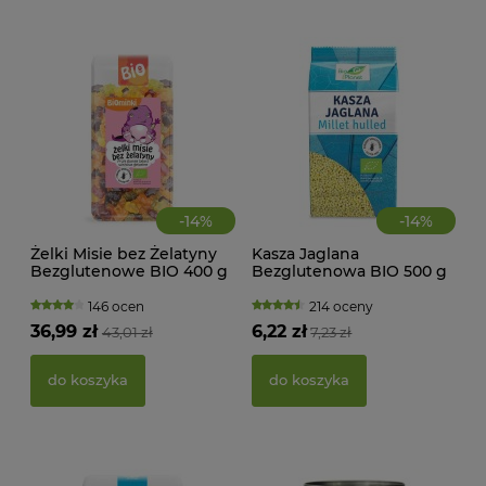
-
14
%
-
14
%
Żelki Misie bez Żelatyny
Kasza Jaglana
CIA
Bezglutenowe BIO 400 g
Bezglutenowa BIO 500 g
KA
Biominki
Bio Planet
WAN
TRA
146 ocen
214 oceny
(BI
36,99 zł
6,22 zł
43,01 zł
7,23 zł
22,
do koszyka
do koszyka
d