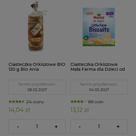
Ciasteczka Orkiszowe BIO
Ciasteczka Orkiszowe
120 g Bio Ania
Mała Farma dla Dzieci od
10 m-c Demeter BIO 100 g
Holle
Termin przydatności:
Termin przydatności:
28.02.2027
04.05.2027
214 oceny
186 ocen
14,04 zł
13,12 zł
-
+
-
+