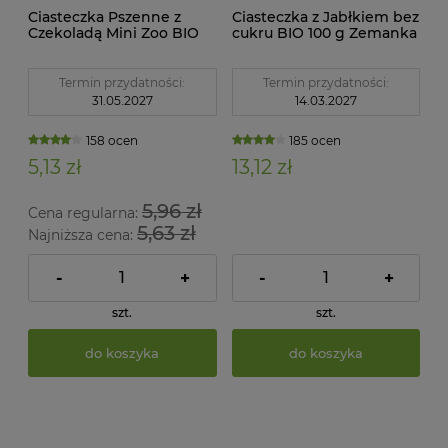
Ciasteczka Pszenne z
Ciasteczka z Jabłkiem bez
Czekoladą Mini Zoo BIO
cukru BIO 100 g Zemanka
100 g Bio Ania
Termin przydatności:
Termin przydatności:
31.05.2027
14.03.2027
158 ocen
185 ocen
5,13 zł
13,12 zł
5,96 zł
Cena regularna:
5,63 zł
Najniższa cena:
-
+
-
+
szt.
szt.
do koszyka
do koszyka