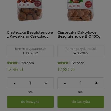
Ciasteczka Bezglutenowe
Ciasteczka Daktylowe
z Kawałkami Czekolady
Bezglutenowe BIO 100g
BIO 100g Zemanka
Zemanka
Termin przydatności:
Termin przydatności:
13.06.2027
14.06.2027
221 ocen
177 ocen
12,36 zł
12,80 zł
-
+
-
+
szt.
szt.
do koszyka
do koszyka