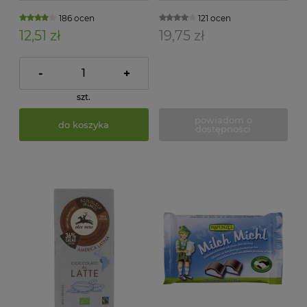
186 ocen
121 ocen
12,51 zł
19,75 zł
-
+
szt.
powiadom o
do koszyka
dostępności