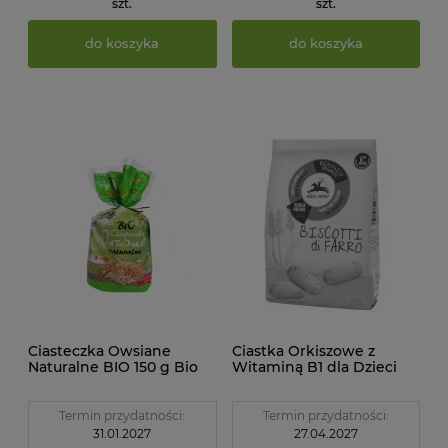
szt.
szt.
do koszyka
do koszyka
Ciasteczka Owsiane
Ciastka Orkiszowe z
Naturalne BIO 150 g Bio
Witaminą B1 dla Dzieci
Ania
BIO 250 g Alce Nero
Termin przydatności:
Termin przydatności:
31.01.2027
27.04.2027