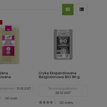
A
glana
Gryka Ekspandowana
owana
Bezglutenowa BIO 80 g
nowa BIO 150 g
Naturavena
et
zydatności:
31.03.2027
Termin przydatności:
28.02.2027
231 ocen
122 oceny