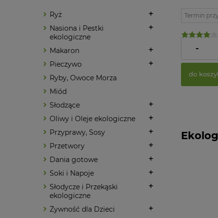
Ryż
Termin prz
Nasiona i Pestki
ekologiczne
6,90 zł
-
Makaron
Pieczywo
do koszy
Ryby, Owoce Morza
Miód
Słodzące
Oliwy i Oleje ekologiczne
Przyprawy, Sosy
Ekolog
Przetwory
Dania gotowe
Soki i Napoje
Słodycze i Przekąski
ekologiczne
Żywność dla Dzieci