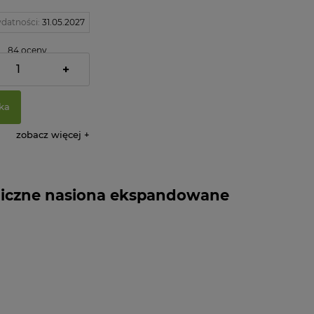
ydatności:
31.05.2027
84 oceny
+
ka
zobacz więcej
iczne nasiona ekspandowane