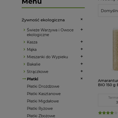
Menu
Żywność ekologiczna
Świeże Warzywa i Owoce
ekologiczne
Kasza
Mąka
Mieszanki do Wypieku
Bakalie
Strączkowe
Płatki
Amarantu
BIO 150 g 
Płatki Drożdżowe
Płatki Kasztanowe
Termi
Płatki Migdałowe
3
Płatki Ryżowe
Płatki Zbożowe