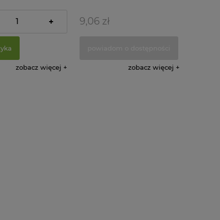
7,92 zł
ularna:
9,06 zł
+
7,21 zł
 cena:
zyka
powiadom o dostępności
zobacz więcej
zobacz więcej