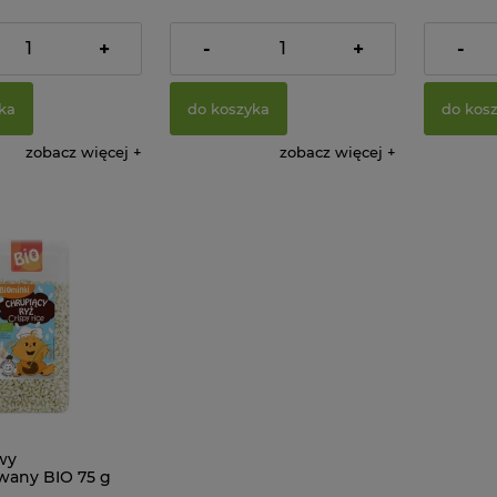
Cena reg
8,99 zł
+
-
+
-
Najniższa
ka
do koszyka
do kos
zobacz więcej
zobacz więcej
wy
any BIO 75 g