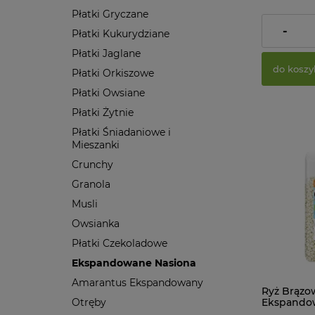
Płatki Gryczane
12,21 zł
-
Płatki Kukurydziane
Płatki Jaglane
do koszy
Płatki Orkiszowe
Płatki Owsiane
Płatki Żytnie
Płatki Śniadaniowe i
Mieszanki
Crunchy
Granola
Musli
Owsianka
Płatki Czekoladowe
Ekspandowane Nasiona
Amarantus Ekspandowany
Ryż Brązo
Otręby
Ekspandow
Biominki