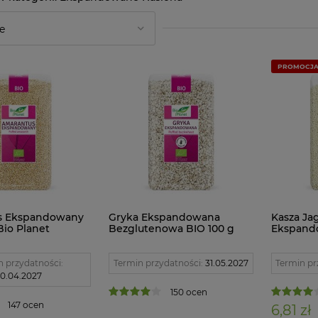
PROMOCJ
s Ekspandowany
Gryka Ekspandowana
Kasza Ja
Bio Planet
Bezglutenowa BIO 100 g
Ekspand
Bio Planet
Bezglute
Bio Plan
n przydatności:
Termin przydatności:
31.05.2027
Termin pr
0.04.2027
150 ocen
147 ocen
6,81 zł