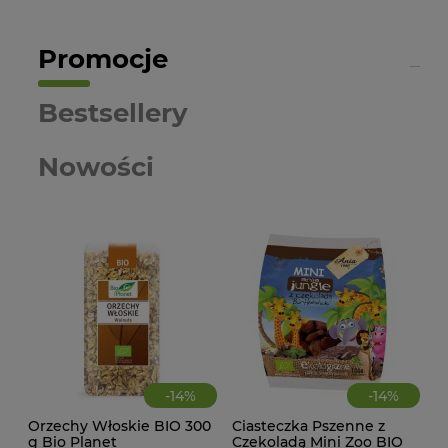
Promocje
Bestsellery
Nowości
-
14
%
-
14
%
Orzechy Włoskie BIO 300
Ciasteczka Pszenne z
CIA
g Bio Planet
Czekoladą Mini Zoo BIO
KA