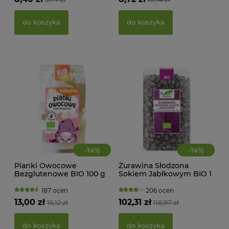
BEZ
g -
21,
do koszyka
do koszyka
d
-
14
%
-
14
%
Pianki Owocowe
Żurawina Słodzona
Bezglutenowe BIO 100 g
Sokiem Jabłkowym BIO 1
Biominki
kg Bio Planet
187 ocen
206 ocen
KWA
13,00 zł
102,31 zł
15,12 zł
118,97 zł
ŻEL
do koszyka
do koszyka