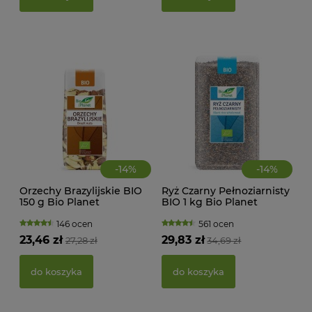
39,
d
-
14
%
-
14
%
Orzechy Brazylijskie BIO
Ryż Czarny Pełnoziarnisty
150 g Bio Planet
BIO 1 kg Bio Planet
146 ocen
561 ocen
23,46 zł
29,83 zł
27,28 zł
34,69 zł
PAS
BIO
do koszyka
do koszyka