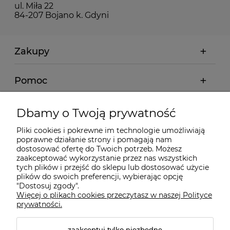
ul. Miła 22
84-207 Bojano k. Gdyni
Zakupy
Pomoc
Moje konto
Dbamy o Twoją prywatność
Pliki cookies i pokrewne im technologie umożliwiają
Informacje
poprawne działanie strony i pomagają nam
dostosować ofertę do Twoich potrzeb. Możesz
zaakceptować wykorzystanie przez nas wszystkich
O nas
tych plików i przejść do sklepu lub dostosować użycie
plików do swoich preferencji, wybierając opcję
"Dostosuj zgody".
Więcej o plikach cookies przeczytasz w naszej Polityce
Kontakt
prywatności.
zaakceptuj tylko niezbędne