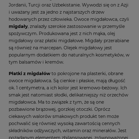
Jordanii, Turcji oraz Uzbekistanie. Wywodzi się on z Azji
i uważany jest za jedno z najstarszych drzew
hodowanych przez człowieka. Owoce migdałowca, czyli
migdały
, znalazły szerokie zastosowanie w przemyśle
spożywczym. Produkowana jest z nich mąka, olej
migdałowy oraz płatki migdałowe. Migdały przerabiane
są również na marcepan. Olejek migdałowy jest
popularnym dodatkiem do naturalnych kosmetyków, w
tym balsamów i kremów.
Płatki z migdałów
to pokrojone na plasterki, obrane
owoce migdałowca. Są cienkie i płaskie, mają długość
ok. 1 centymetra, a ich kolor jest kremowo-beżowy. Ich
smak jest natomiast słodki, delikatniejszy niż orzechów
migdałowca. Ma to związek z tym, że są one
pozbawione brązowej, gorzkiej otoczki. Oprócz
ciekawych walorów smakowych produkt ten może
pochwalić się również wysoką zawartością cennych
składników odżywczych, witamin oraz minerałów. Jest
pożądanym elementem zbilansowanej, zrównoważonej