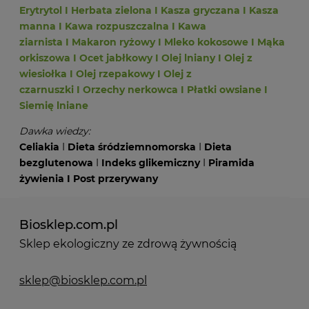
Erytrytol
I
Herbata zielona
I
Kasza gryczana
I
Kasza
manna
I
Kawa rozpuszczalna
I
Kawa
ziarnista
I
Makaron ryżowy
I
Mleko kokosowe
I
Mąka
orkiszowa
I
Ocet jabłkowy
I
Olej lniany
I
Olej z
wiesiołka
I
Olej rzepakowy
I
Olej z
czarnuszki
I
Orzechy nerkowca
I
Płatki owsiane
I
Siemię lniane
Dawka wiedzy:
Celiakia
I
Dieta śródziemnomorska
I
Dieta
bezglutenowa
I
Indeks glikemiczny
I
Piramida
żywienia
I
Post przerywany
Biosklep.com.pl
Sklep ekologiczny ze zdrową żywnością
sklep@biosklep.com.pl