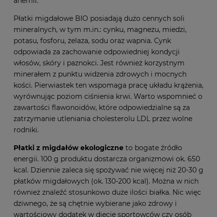
anemii.
Płatki migdałowe BIO posiadają dużo cennych soli
mineralnych, w tym m.in.: cynku, magnezu, miedzi,
potasu, fosforu, żelaza, sodu oraz wapnia. Cynk
odpowiada za zachowanie odpowiedniej kondycji
włosów, skóry i paznokci. Jest również korzystnym
minerałem z punktu widzenia zdrowych i mocnych
kości. Pierwiastek ten wspomaga pracę układu krążenia,
wyrównując poziom ciśnienia krwi. Warto wspomnieć o
zawartości flawonoidów, które odpowiedzialne są za
zatrzymanie utleniania cholesterolu LDL przez wolne
rodniki.
Płatki z migdałów ekologiczne
to bogate źródło
energii. 100 g produktu dostarcza organizmowi ok. 650
kcal. Dziennie zaleca się spożywać nie więcej niż 20-30 g
płatków migdałowych (ok. 130-200 kcal). Można w nich
również znaleźć stosunkowo duże ilości białka. Nic więc
dziwnego, że są chętnie wybierane jako zdrowy i
wartościowy dodatek w diecie sportowców czy osób