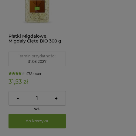
Płatki Migdałowe,
Migdały Cięte BIO 300 g
Bio Planet
Termin przydatności:
31.03.2027
475 ocen
31,53 zł
-
+
szt.
do koszyka