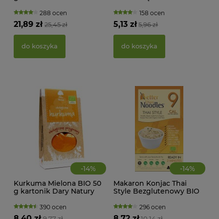
100 g Bio Ania
WAN
TRA
288 ocen
158 ocen
(BI
21,89 zł
5,13 zł
25,45 zł
5,96 zł
22,
do koszyka
do koszyka
d
-
14
%
-
14
%
Kurkuma Mielona BIO 50
Makaron Konjac Thai
g kartonik Dary Natury
Style Bezglutenowy BIO
MAK
385 g Better Than Foods
RY
390 ocen
296 ocen
FI
8,40 zł
8,72 zł
9,77 zł
10,14 zł