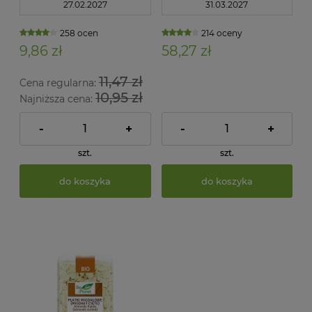
27.02.2027
31.03.2027
258 ocen
214 oceny
9,86 zł
58,27 zł
11,47 zł
Cena regularna:
10,95 zł
Najniższa cena:
-
+
-
+
szt.
szt.
do koszyka
do koszyka