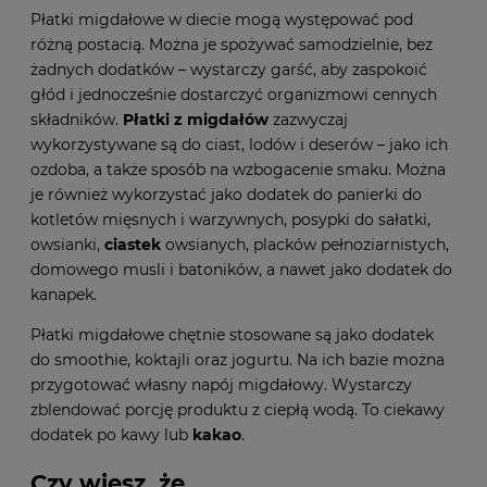
Płatki migdałowe w diecie mogą występować pod
różną postacią. Można je spożywać samodzielnie, bez
żadnych dodatków – wystarczy garść, aby zaspokoić
głód i jednocześnie dostarczyć organizmowi cennych
składników.
Płatki z migdałów
zazwyczaj
wykorzystywane są do ciast, lodów i deserów – jako ich
ozdoba, a także sposób na wzbogacenie smaku. Można
je również wykorzystać jako dodatek do panierki do
kotletów mięsnych i warzywnych, posypki do sałatki,
owsianki,
ciastek
owsianych, placków pełnoziarnistych,
domowego musli i batoników, a nawet jako dodatek do
kanapek.
Płatki migdałowe chętnie stosowane są jako dodatek
do smoothie, koktajli oraz jogurtu. Na ich bazie można
przygotować własny napój migdałowy. Wystarczy
zblendować porcję produktu z ciepłą wodą. To ciekawy
dodatek po kawy lub
kakao
.
Czy wiesz, że…