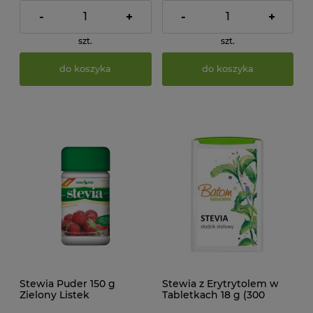
-
+
-
+
szt.
szt.
do koszyka
do koszyka
Stewia Puder 150 g
Stewia z Erytrytolem w
Zielony Listek
Tabletkach 18 g (300
tabletek) Batom