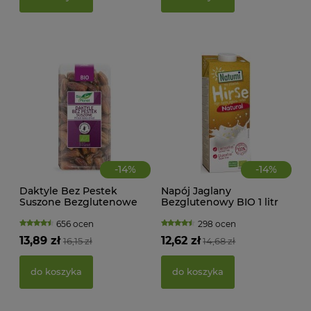
d
-
14
%
-
14
%
Daktyle Bez Pestek
Napój Jaglany
Suszone Bezglutenowe
Bezglutenowy BIO 1 litr
BIO 400 g Bio Planet
Natumi
656 ocen
298 ocen
KWA
13,89 zł
12,62 zł
16,15 zł
14,68 zł
ŻEL
do koszyka
do koszyka
39,