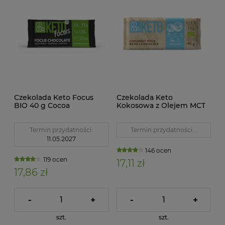
Czekolada Keto Focus
Czekolada Keto
BIO 40 g Cocoa
Kokosowa z Olejem MCT
Bez Dodatku Cukru BIO
40 g Cocoa
Termin przydatności:
Termin przydatności:
.
11.05.2027
146 ocen
119 ocen
17,11 zł
17,86 zł
-
+
-
+
szt.
szt.