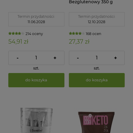
Bezglutenowy 350 g
Santini
Termin przydatności:
Termin przydatności:
11.06.2028
12.10.2028
214 oceny
168 ocen
54,91 zł
27,37 zł
-
+
-
+
szt.
szt.
do koszyka
do koszyka