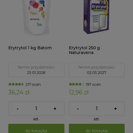
Erytrytol 1 kg Batom
Erytrytol 250 g
Naturavena
Termin przydatności:
Termin przydatności:
25.01.2028
02.03.2027
217 ocen
197 ocen
36,24 zł
12,96 zł
-
+
-
+
szt.
szt.
do koszyka
do koszyka