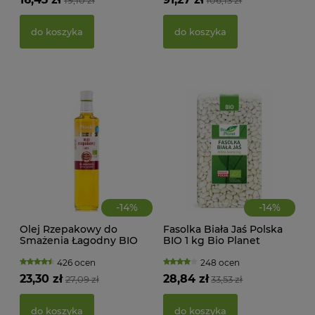
19,10 zł
106,13 zł
22,
do koszyka
do koszyka
d
-
14
%
-
14
%
Olej Rzepakowy do
Fasolka Biała Jaś Polska
Smażenia Łagodny BIO
BIO 1 kg Bio Planet
MAK
500 ml Olandia
RY
426 ocen
248 ocen
FI
23,30 zł
28,84 zł
27,09 zł
33,53 zł
BEZ
g -
21,
do koszyka
do koszyka