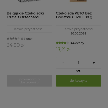
Belgijskie Czekoladki
Czekolada KETO Bez
Trufle z Orzechami
Dodatku Cukru 100 g
Laskowymi Bez Dodatku
Ketolada
Cukrów Bezglutenowe
BIO 100 g Belvas
Termin przydatności:
.
Termin przydatności:
26.05.2028
188 ocen
144 oceny
34,80 zł
13,21 zł
-
+
szt.
powiadom o
do koszyka
dostępności