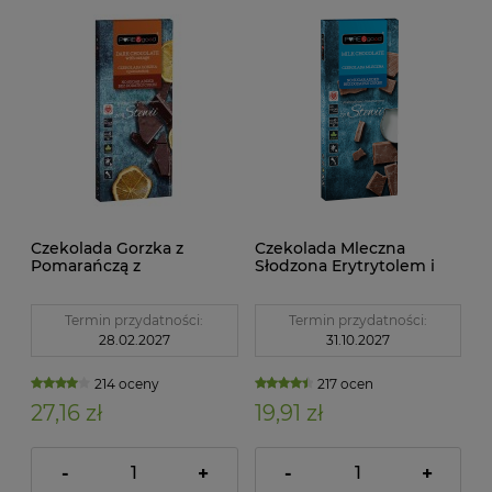
Czekolada Gorzka z
Czekolada Mleczna
Pomarańczą z
Słodzona Erytrytolem i
Erytrytolem i Glikozydami
Glikozydami
Stewiołowymi
Stewiołowymi bez cukru
Bezglutenowa 125 g
100 g Pure&Good
Termin przydatności:
Termin przydatności:
Pure&Good
28.02.2027
31.10.2027
214 oceny
217 ocen
27,16 zł
19,91 zł
-
+
-
+