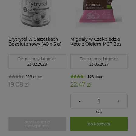
Erytrytol w Saszetkach
Migdały w Czekoladzie
Bezglutenowy (40 x 5 g)
Keto z Olejem MCT Bez
200 g Santini
Dodatku Cukru BIO 70 g
Cocoa
Termin przydatności:
Termin przydatności:
23.02.2028
23.03.2027
188 ocen
146 ocen
19,08 zł
22,47 zł
-
+
szt.
powiadom o
do koszyka
dostępności