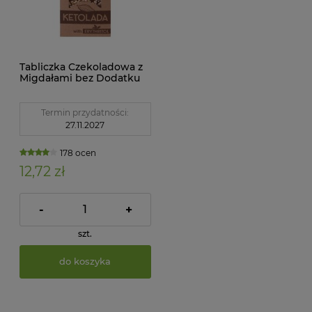
Tabliczka Czekoladowa z
Migdałami bez Dodatku
Cukrów 100 g Ketolada
Termin przydatności:
27.11.2027
178 ocen
12,72 zł
-
+
szt.
do koszyka