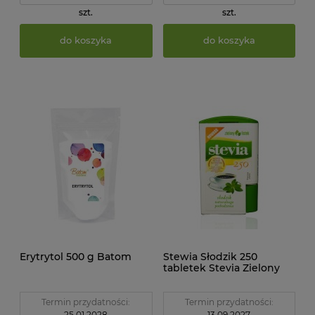
szt.
szt.
do koszyka
do koszyka
Erytrytol 500 g Batom
Stewia Słodzik 250
tabletek Stevia Zielony
Listek
Termin przydatności:
Termin przydatności:
25.01.2028
13.09.2027