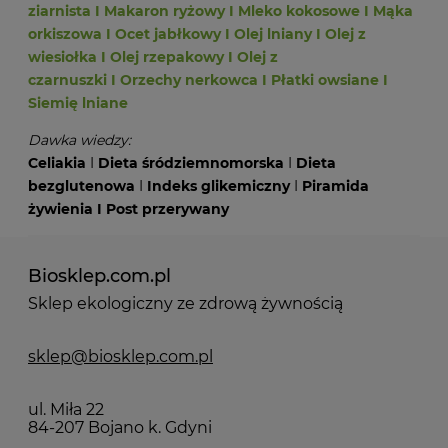
ziarnista
I
Makaron ryżowy
I
Mleko kokosowe
I
Mąka
orkiszowa
I
Ocet jabłkowy
I
Olej lniany
I
Olej z
wiesiołka
I
Olej rzepakowy
I
Olej z
czarnuszki
I
Orzechy nerkowca
I
Płatki owsiane
I
Siemię lniane
Dawka wiedzy:
Celiakia
I
Dieta śródziemnomorska
I
Dieta
bezglutenowa
I
Indeks glikemiczny
I
Piramida
żywienia
I
Post przerywany
Biosklep.com.pl
Sklep ekologiczny ze zdrową żywnością
sklep@biosklep.com.pl
ul. Miła 22
84-207 Bojano k. Gdyni