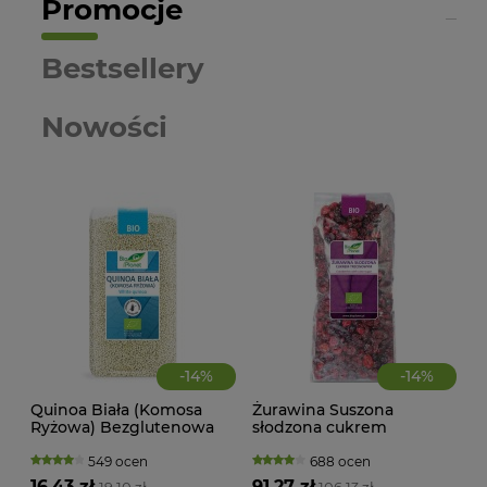
Promocje
Bestsellery
Nowości
-
14
%
-
14
%
Quinoa Biała (Komosa
Żurawina Suszona
CIA
Ryżowa) Bezglutenowa
słodzona cukrem
KA
BIO 500 g Bio Planet
trzcinowym BIO 1 kg Bio
WAN
Planet
TRA
549 ocen
688 ocen
(BI
16,43 zł
91,27 zł