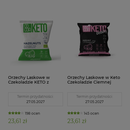
Orzechy Laskowe w
Orzechy Laskowe w Keto
Czekoladzie KETO z
Czekoladzie Ciemnej
Olejem MCT Bez Dodatku
Beauty 70 g Cocoa
Cukru BIO 70 g Cocoa
Termin przydatności:
Termin przydatności:
27.05.2027
27.05.2027
198 ocen
145 ocen
23,61 zł
23,61 zł