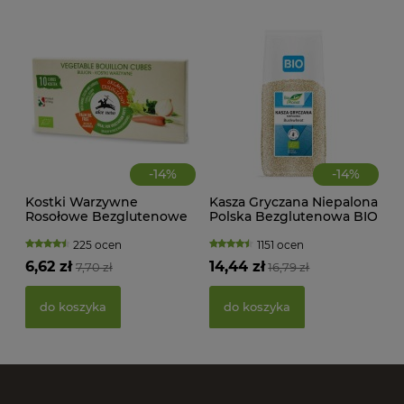
d
-
14
%
-
14
%
Kostki Warzywne
Kasza Gryczana Niepalona
Rosołowe Bezglutenowe
Polska Bezglutenowa BIO
BIO 100 g Alce Nero
1 kg Bio Planet
225 ocen
1151 ocen
6,62 zł
14,44 zł
7,70 zł
16,79 zł
PAS
BIO
do koszyka
do koszyka
20,