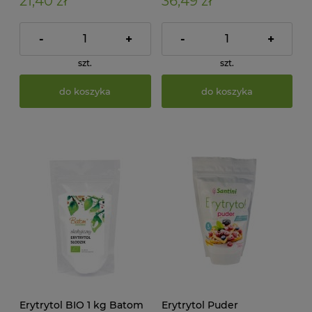
21,40 zł
36,49 zł
-
+
-
+
szt.
szt.
do koszyka
do koszyka
Erytrytol BIO 1 kg Batom
Erytrytol Puder