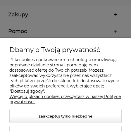
Zakupy
Pomoc
Moje konto
Dbamy o Twoją prywatność
Pliki cookies i pokrewne im technologie umożliwiają
Informacje
poprawne działanie strony i pomagają nam
dostosować ofertę do Twoich potrzeb. Możesz
zaakceptować wykorzystanie przez nas wszystkich
tych plików i przejść do sklepu lub dostosować użycie
O nas
plików do swoich preferencji, wybierając opcję
"Dostosuj zgody".
Więcej o plikach cookies przeczytasz w naszej Polityce
Kontakt
prywatności.
zaakceptuj tylko niezbędne