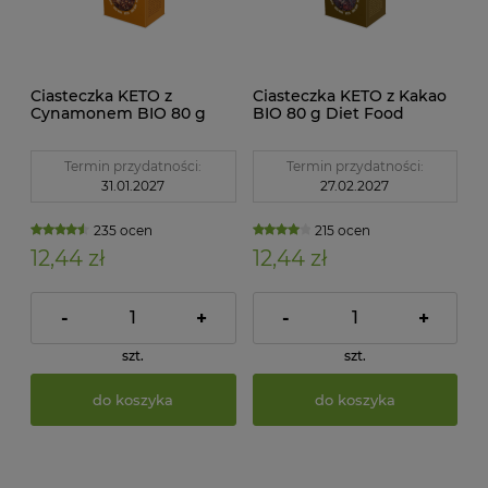
Ciasteczka KETO z
Ciasteczka KETO z Kakao
Cynamonem BIO 80 g
BIO 80 g Diet Food
Diet Food
Termin przydatności:
Termin przydatności:
31.01.2027
27.02.2027
235 ocen
215 ocen
12,44 zł
12,44 zł
-
+
-
+
szt.
szt.
do koszyka
do koszyka