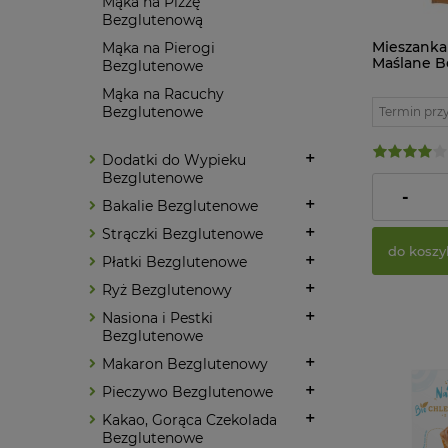
Mąka na Pizzę
Bezglutenową
Mieszanka
Mąka na Pierogi
Maślane B
Bezglutenowe
g Pięć Pr
Mąka na Racuchy
Bezglutenowe
Termin prz
Dodatki do Wypieku
Bezglutenowe
21,94 zł
-
Bakalie Bezglutenowe
Strączki Bezglutenowe
do koszy
Płatki Bezglutenowe
Ryż Bezglutenowy
Nasiona i Pestki
Bezglutenowe
Makaron Bezglutenowy
Pieczywo Bezglutenowe
Kakao, Gorąca Czekolada
Bezglutenowe