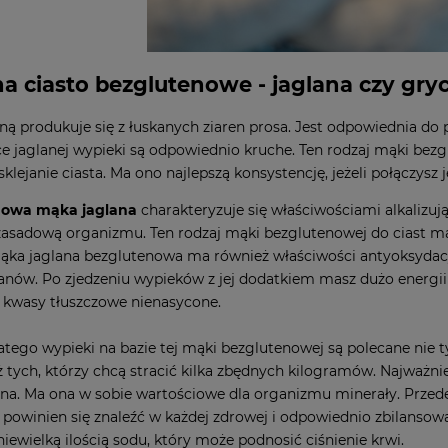
a ciasto bezglutenowe - jaglana czy gry
ną produkuje się z łuskanych ziaren prosa. Jest odpowiednia do pi
e jaglanej wypieki są odpowiednio kruche. Ten rodzaj mąki bez
 sklejanie ciasta. Ma ono najlepszą konsystencję, jeżeli połączys
nowa mąka jaglana
charakteryzuje się właściwościami alkalizu
sadową organizmu. Ten rodzaj mąki bezglutenowej do ciast ma 
ąka jaglana bezglutenowa ma również właściwości antyoksydacyjn
ów. Po zjedzeniu wypieków z jej dodatkiem masz dużo energii do
z kwasy tłuszczowe nienasycone.
atego wypieki na bazie tej mąki bezglutenowej są polecane nie ty
ż tych, którzy chcą stracić kilka zbędnych kilogramów. Najważni
ana. Ma ona w sobie wartościowe dla organizmu minerały. Przede
powinien się znaleźć w każdej zdrowej i odpowiednio zbilansowa
niewielką ilością sodu, który może podnosić ciśnienie krwi.