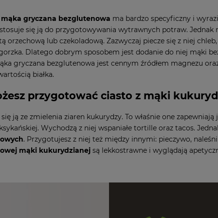
t
mąka gryczana bezglutenowa
ma bardzo specyficzny i wyrazi
stosuje się ją do przygotowywania wytrawnych potraw. Jednak 
utą orzechową lub czekoladową. Zazwyczaj piecze się z niej chleb
 gorzka. Dlatego dobrym sposobem jest dodanie do niej mąki bez
ąka gryczana bezglutenowa jest cennym źródłem magnezu oraz 
artością białka.
żesz przygotować ciasto z mąki kukuryd
ię ją ze zmielenia ziaren kukurydzy. To właśnie one zapewniają je
sykańskiej. Wychodzą z niej wspaniałe tortille oraz tacos. Jedn
nowych
. Przygotujesz z niej też między innymi: pieczywo, naleśn
owej mąki kukurydzianej
są lekkostrawne i wyglądają apetyczn