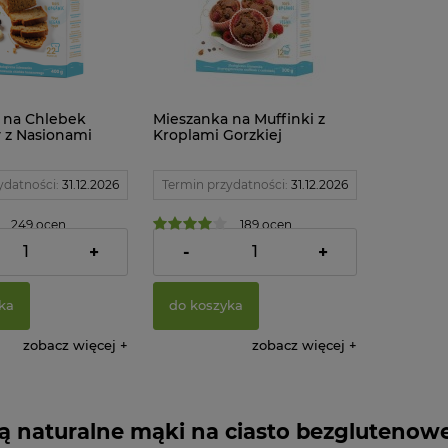
 na Chlebek
Mieszanka na Muffinki z
z Nasionami
Kroplami Gorzkiej
lutenowy BIO 400
Czekolady Bezglutenowa
 Namieszane
BIO 300 g Zdrowo
Namieszane
ydatności:
31.12.2026
Termin przydatności:
31.12.2026
249 ocen
189 ocen
18,76 zł
+
-
+
ka
do koszyka
zobacz więcej
zobacz więcej
są naturalne mąki na ciasto bezglutenow