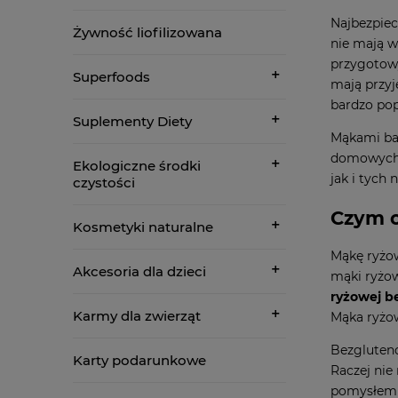
Najbezpiec
Żywność liofilizowana
nie mają w
przygotow
Superfoods
mają przyj
bardzo pop
Suplementy Diety
Mąkami ba
domowych w
Ekologiczne środki
jak i tych
czystości
Czym c
Kosmetyki naturalne
Mąkę ryżow
Akcesoria dla dzieci
mąki ryżow
ryżowej b
Karmy dla zwierząt
Mąka ryżo
Bezgluteno
Karty podarunkowe
Raczej nie
pomysłem b