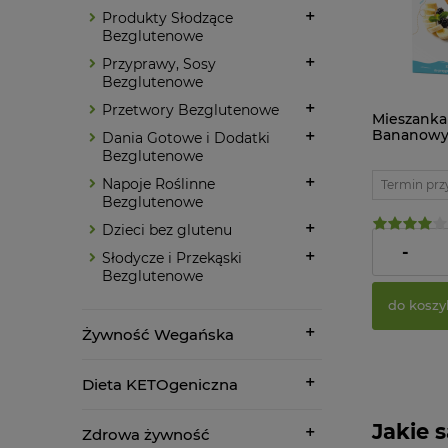
Produkty Słodzące
Bezglutenowe
Przyprawy, Sosy
Bezglutenowe
Przetwory Bezglutenowe
Mieszanka
Bananowy 
Dania Gotowe i Dodatki
Chia Bezg
Bezglutenowe
g Zdrowo
Napoje Roślinne
Termin prz
Bezglutenowe
Dzieci bez glutenu
20,10 zł
-
Słodycze i Przekąski
Bezglutenowe
do koszy
Żywność Wegańska
Dieta KETOgeniczna
Jakie 
Zdrowa żywność