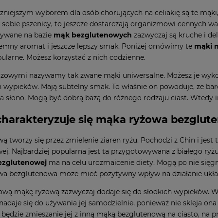
zniejszym wyborem dla osób chorujących na celiakię są te mąki, k
 sobie pszenicy, to jeszcze dostarczają organizmowi cennych wa
ywane na bazie
mąk bezglutenowych
zazwyczaj są kruche i de
emny aromat i jeszcze lepszy smak. Poniżej omówimy te
mąki n
ularne. Możesz korzystać z nich codzienne.
zowymi nazywamy tak zwane mąki uniwersalne. Możesz je wykor
ypieków. Mają subtelny smak. To właśnie on powoduje, że bard
 na słono. Mogą być dobrą bazą do różnego rodzaju ciast. Wtedy
harakteryzuje się mąka ryżowa bezglut
ą tworzy się przez zmielenie ziaren ryżu. Pochodzi z Chin i jes
ej. Najbardziej popularna jest ta przygotowywana z białego ryżu
ezglutenowej
ma na celu urozmaicenie diety. Mogą po nie sięgn
wa bezglutenowa może mieć pozytywny wpływ na działanie ukł
wą mąkę ryżową zazwyczaj dodaje się do słodkich wypieków. Wspa
 nadaje się do używania jej samodzielnie, ponieważ nie skleja 
ędzie zmieszanie jej z inną mąką bezglutenową na ciasto, na p