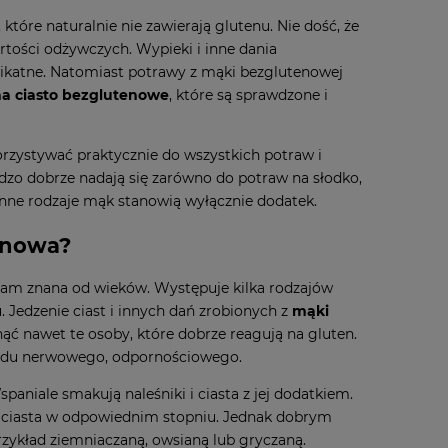
tóre naturalnie nie zawierają glutenu. Nie dość, że
rtości odżywczych. Wypieki i inne dania
likatne. Natomiast potrawy z mąki bezglutenowej
a ciasto bezglutenowe
, które są sprawdzone i
zystywać praktycznie do wszystkich potraw i
zo dobrze nadają się zarówno do potraw na słodko,
 inne rodzaje mąk stanowią wyłącznie dodatek.
enowa?
t tam znana od wieków. Występuje kilka rodzajów
. Jedzenie ciast i innych dań zrobionych z
mąki
ąć nawet te osoby, które dobrze reagują na gluten.
adu nerwowego, odpornościowego.
niale smakują naleśniki i ciasta z jej dodatkiem.
ona ciasta w odpowiednim stopniu. Jednak dobrym
rzykład ziemniaczaną, owsianą lub gryczaną.