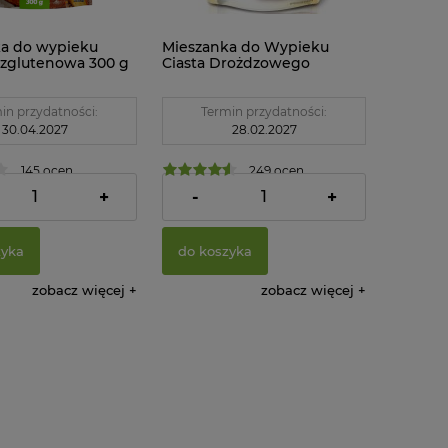
a do wypieku
Mieszanka do Wypieku
zglutenowa 300 g
Ciasta Drożdzowego
Bezglutenowa 200 g Celiko
in przydatności:
Termin przydatności:
30.04.2027
28.02.2027
145 ocen
249 ocen
5,69 zł
+
-
+
zyka
do koszyka
zobacz więcej
zobacz więcej