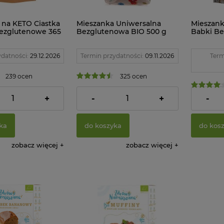
 na KETO Ciastka
Mieszanka Uniwersalna
Mieszank
ezglutenowe 365
Bezglutenowa BIO 500 g
Babki Be
zemian
Probio
Celiko
ydatności:
29.12.2026
Termin przydatności:
09.11.2026
Term
239 ocen
325 ocen
14,53 zł
8,34 zł
+
-
+
-
ka
do koszyka
do kos
zobacz więcej
zobacz więcej