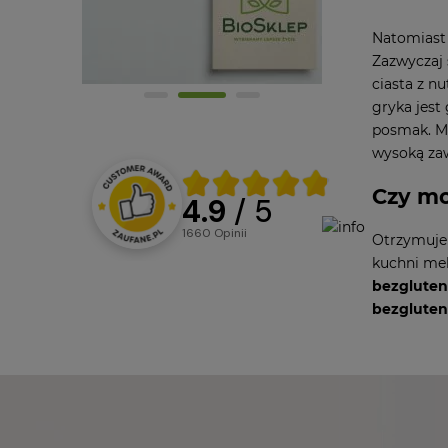
Natomias
Zazwyczaj 
ciasta z n
gryka jest
posmak. M
wysoką zaw
Czy mo
4.9
/ 5
1660
opinii
Otrzymuje s
kuchni mek
bezglute
bezgluten