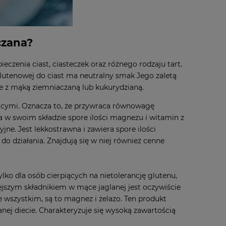
czana?
eczenia ciast, ciasteczek oraz różnego rodzaju tart.
glutenowej do ciast ma neutralny smak Jego zaletą
z je z mąką ziemniaczaną lub kukurydzianą.
jącymi. Oznacza to, że przywraca równowagę
w swoim składzie spore ilości magnezu i witamin z
e. Jest lekkostrawna i zawiera spore ilości
 działania. Znajdują się w niej również cenne
lko dla osób cierpiących na nietolerancję glutenu,
ejszym składnikiem w mące jaglanej jest oczywiście
 wszystkim, są to magnez i żelazo. Ten produkt
nej diecie. Charakteryzuje się wysoką zawartością