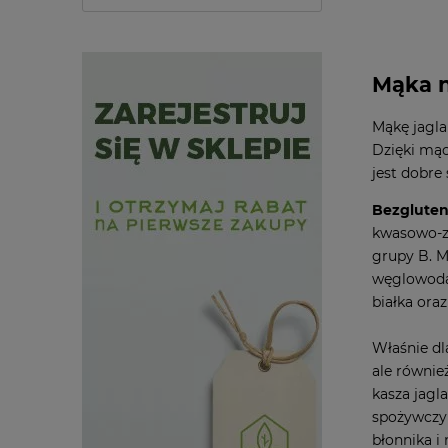
Mąka n
Mąkę jagla
Dzięki mąc
jest dobre
Bezglute
kwasowo-za
grupy B. M
węglowodan
białka ora
Właśnie dl
ale równie
kasza jagl
spożywczy 
błonnika i 