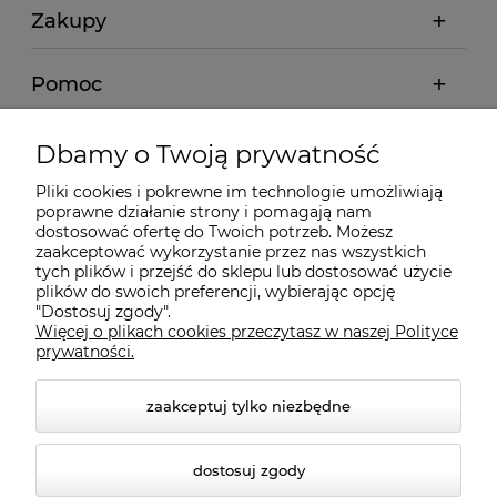
Zakupy
Pomoc
Moje konto
Dbamy o Twoją prywatność
Pliki cookies i pokrewne im technologie umożliwiają
Informacje
poprawne działanie strony i pomagają nam
dostosować ofertę do Twoich potrzeb. Możesz
zaakceptować wykorzystanie przez nas wszystkich
O nas
tych plików i przejść do sklepu lub dostosować użycie
plików do swoich preferencji, wybierając opcję
"Dostosuj zgody".
Więcej o plikach cookies przeczytasz w naszej Polityce
Kontakt
prywatności.
zaakceptuj tylko niezbędne
dostosuj zgody