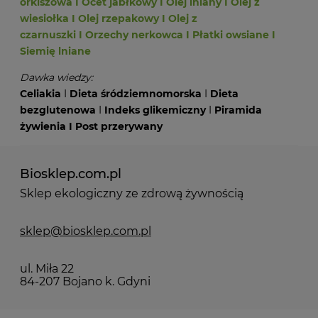
orkiszowa
I
Ocet jabłkowy
I
Olej lniany
I
Olej z
wiesiołka
I
Olej rzepakowy
I
Olej z
czarnuszki
I
Orzechy nerkowca
I
Płatki owsiane
I
Siemię lniane
Dawka wiedzy:
Celiakia
I
Dieta śródziemnomorska
I
Dieta
bezglutenowa
I
Indeks glikemiczny
I
Piramida
żywienia
I
Post przerywany
Biosklep.com.pl
Sklep ekologiczny ze zdrową żywnością
sklep@biosklep.com.pl
ul. Miła 22
84-207 Bojano k. Gdyni