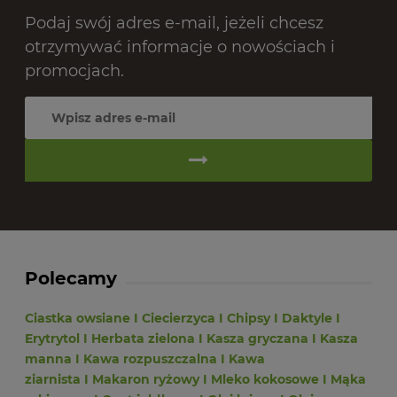
Podaj swój adres e-mail, jeżeli chcesz
otrzymywać informacje o nowościach i
promocjach.
Polecamy
Ciastka owsiane
I
Ciecierzyca
I
Chipsy
I
Daktyle
I
Erytrytol
I
Herbata zielona
I
Kasza gryczana
I
Kasza
manna
I
Kawa rozpuszczalna
I
Kawa
ziarnista
I
Makaron ryżowy
I
Mleko kokosowe
I
Mąka