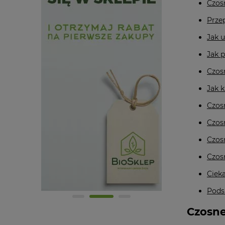
Czos
Prze
Jak 
Jak 
Czos
Jak 
Czos
Czos
Czos
Czosn
Ciek
Pods
Czosne