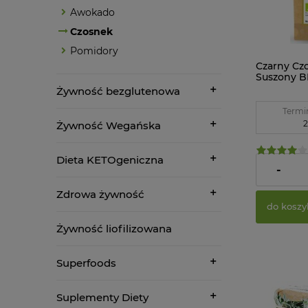
Awokado
Czosnek
Pomidory
Czarny Cz
Suszony B
z Natury
Żywność bezglutenowa
Termi
2
Żywność Wegańska
Dieta KETOgeniczna
10,98 zł
-
Zdrowa żywność
do koszy
Żywność liofilizowana
Superfoods
Suplementy Diety