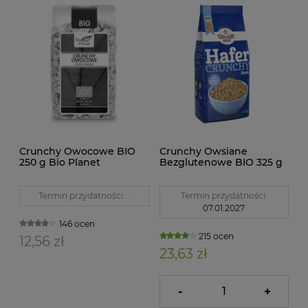
Crunchy Owocowe BIO
Crunchy Owsiane
250 g Bio Planet
Bezglutenowe BIO 325 g
Bauck Hof
Termin przydatności:
.
Termin przydatności:
07.01.2027
146 ocen
215 ocen
12,56 zł
23,63 zł
-
+