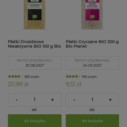
Płatki Drożdżowe
Płatki Gryczane BIO 300 g
Nieaktywne BIO 100 g Bio
Bio Planet
Planet
Termin przydatności:
Termin przydatności:
30.06.2027
24.03.2027
189 ocen
190 ocen
20,99 zł
9,51 zł
-
+
-
+
szt.
szt.
do koszyka
do koszyka