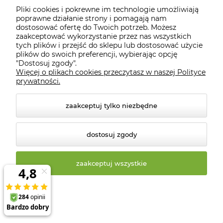
naturalne płatki eko.
Pliki cookies i pokrewne im technologie umożliwiają
poprawne działanie strony i pomagają nam
Płatki ekologiczne to cenne źródło następujących
dostosować ofertę do Twoich potrzeb. Możesz
zaakceptować wykorzystanie przez nas wszystkich
składników odżywczych:
tych plików i przejść do sklepu lub dostosować użycie
plików do swoich preferencji, wybierając opcję
białko,
"Dostosuj zgody".
Więcej o plikach cookies przeczytasz w naszej Polityce
kwasy fenolowe,
prywatności.
witamina A, E, D,
zaakceptuj tylko niezbędne
witaminy z grupy B,
żelazo,
dostosuj zgody
cynk,
potas
,
zaakceptuj wszystkie
magnez.
Kwasy fenolowe wzmacniają naczynia krwionośne i
stanowią ważny element profilaktyki zmian
miażdżycowych. Witaminy z grupy B regulują działanie