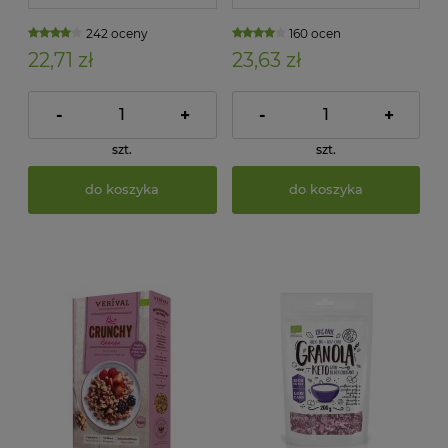
242 oceny
160 ocen
22,71 zł
23,63 zł
-
+
-
+
szt.
szt.
do koszyka
do koszyka