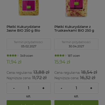
Płatki Kukurydziane
Płatki Kukurydziane z
Jasne BIO 250 g Bio
Truskawkami BIO 250 g
Planet
Bio Planet
Termin przydatności:
Termin przydatności:
05.02.2027
30.04.2027
349 ocen
187 ocen
11,94 zł
15,94 zł
13,88 zł
18,54 zł
Cena regularna:
Cena regularna:
11,72 zł
16,32 zł
Najniższa cena:
Najniższa cena:
-
+
-
+
szt.
szt.