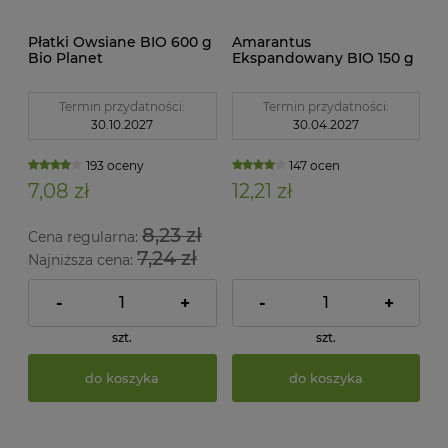
Płatki Owsiane BIO 600 g
Amarantus
Bio Planet
Ekspandowany BIO 150 g
Bio Planet
Termin przydatności:
Termin przydatności:
30.10.2027
30.04.2027
193 oceny
147 ocen
7,08 zł
12,21 zł
8,23 zł
Cena regularna:
7,24 zł
Najniższa cena:
-
+
-
+
szt.
szt.
do koszyka
do koszyka