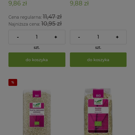
9,86 zł
9,88 zł
11,47 zł
Cena regularna:
10,95 zł
Najniższa cena:
-
+
-
+
szt.
szt.
do koszyka
do koszyka