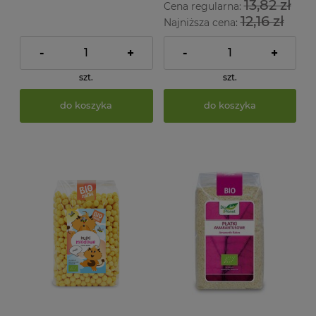
13,82 zł
Cena regularna:
12,16 zł
Najniższa cena:
-
+
-
+
szt.
szt.
do koszyka
do koszyka