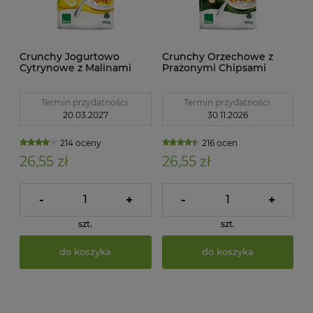
Crunchy Jogurtowo
Crunchy Orzechowe z
Cytrynowe z Malinami
Prażonymi Chipsami
BIO 400 g Bohlsener
Kokosowymi BIO 400 g
Muehle
Bohlsener Muehle
Termin przydatności:
Termin przydatności:
20.03.2027
30.11.2026
214 oceny
216 ocen
26,55 zł
26,55 zł
-
+
-
+
szt.
szt.
do koszyka
do koszyka