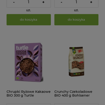
-
+
-
+
szt.
szt.
do koszyka
do koszyka
Chrupki Ryżowe Kakaowe
Crunchy Czekoladowe
BIO 300 g Turtle
BIO 400 g Bohlsener
Muehle