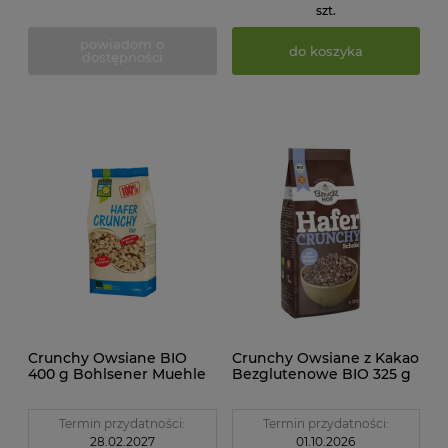
szt.
powiadom o
do koszyka
dostępności
Crunchy Owsiane BIO
Crunchy Owsiane z Kakao
400 g Bohlsener Muehle
Bezglutenowe BIO 325 g
Bauck Hof
Termin przydatności:
Termin przydatności:
28.02.2027
01.10.2026