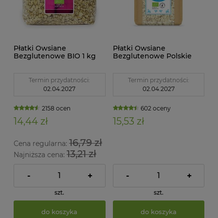
Płatki Owsiane
Płatki Owsiane
Bezglutenowe BIO 1 kg
Bezglutenowe Polskie
Bio Planet
BIO 1 kg Bio Raj
Termin przydatności:
Termin przydatności:
02.04.2027
02.04.2027
2158 ocen
602 oceny
14,44 zł
15,53 zł
16,79 zł
Cena regularna:
13,21 zł
Najniższa cena:
-
+
-
+
szt.
szt.
do koszyka
do koszyka