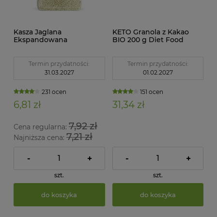
Kasza Jaglana
KETO Granola z Kakao
Ekspandowana
BIO 200 g Diet Food
Bezglutenowa BIO 150 g
Bio Planet
Termin przydatności:
Termin przydatności:
31.03.2027
01.02.2027
231 ocen
151 ocen
6,81 zł
31,34 zł
7,92 zł
Cena regularna:
7,21 zł
Najniższa cena:
-
+
-
+
szt.
szt.
do koszyka
do koszyka