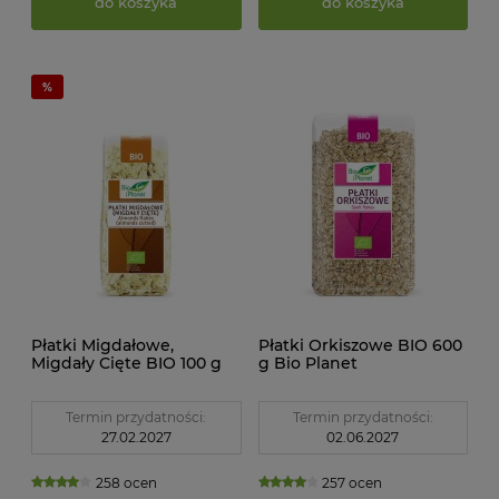
do koszyka
do koszyka
Płatki Migdałowe,
Płatki Orkiszowe BIO 600
Migdały Cięte BIO 100 g
g Bio Planet
Bio Planet
Termin przydatności:
Termin przydatności:
27.02.2027
02.06.2027
258 ocen
257 ocen