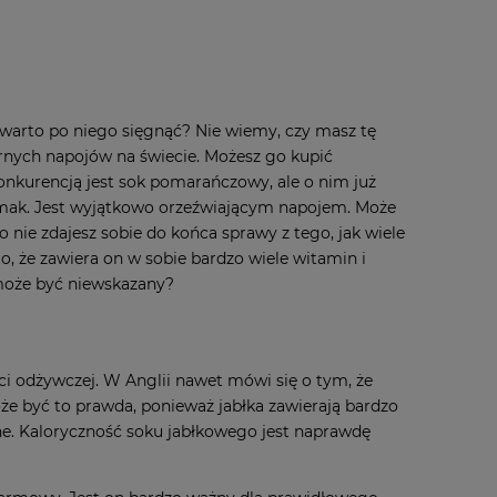
 warto po niego sięgnąć? Nie wiemy, czy masz tę
arnych napojów na świecie. Możesz go kupić
onkurencją jest sok pomarańczowy, ale o nim już
smak. Jest wyjątkowo orzeźwiającym napojem. Może
nie zdajesz sobie do końca sprawy z tego, jak wiele
 że zawiera on w sobie bardzo wiele witamin i
oże być niewskazany?
i odżywczej. W Anglii nawet mówi się o tym, że
oże być to prawda, ponieważ jabłka zawierają bardzo
ne. Kaloryczność soku jabłkowego jest naprawdę