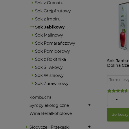
Sok z Granatu
Sok Grejpfrutowy
Sok z Imbiru
Sok Jabłkowy
Sok Malinowy
Sok Pomarańczowy
Sok Pomidorowy
Sok z Rokitnika
Sok Jabłk
Dolina Cz
Sok Śliwkowy
Sok Wiśniowy
Termin prz
Sok Żurawinowy
Kombucha
29,16 zł
-
Syropy ekologiczne
Wina Bezalkoholowe
do koszy
Słodycze i Przekąski