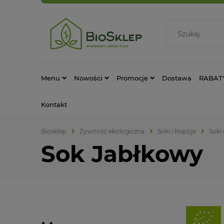
Menu
Nowości
Promocje
Dostawa
RABAT
Kontakt
Biosklep
Żywność ekologiczna
Soki i Napoje
Soki
Sok Jabłkowy