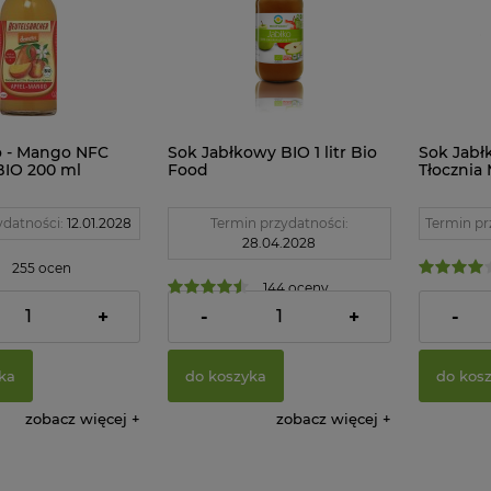
o - Mango NFC
Sok Jabłkowy BIO 1 litr Bio
Sok Jabł
IO 200 ml
Food
Tłocznia
cher
ydatności:
12.01.2028
Termin przydatności:
Termin pr
28.04.2028
255 ocen
144 oceny
14,74 zł
14,96 z
+
-
+
-
ka
do koszyka
do kos
zobacz więcej
zobacz więcej