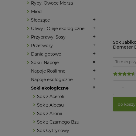
Ryby, Owoce Morza
Miód
Słodzące
Oliwy i Oleje ekologiczne
Przyprawy, Sosy
Sok Jabłk
Przetwory
Demeter B
Beutelsba
Dania gotowe
Termin prz
Soki i Napoje
Napoje Roślinne
Napoje ekologiczne
10,79 zł
-
Soki ekologiczne
Sok z Aceroli
do koszy
Sok z Aloesu
Sok z Aronii
Sok z Czarnego Bzu
Sok Cytrynowy