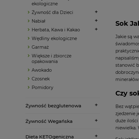
ekologiczne
Żywność dla Dzieci
Nabiał
Sok J
Herbata, Kawa i Kakao
Jakie są w
Wędliny ekologiczne
świadomość
Garmaż
praktyczni
Większe i zbiorcze
napisaliśm
opakowania
stanowić b
Awokado
dobroczynn
Czosnek
minerałów
Pomidory
Czy so
Żywność bezglutenowa
Bez wątpi
zjedzenie 
duże ilośc
Żywność Wegańska
niewielka. 
Dieta KETOgeniczna