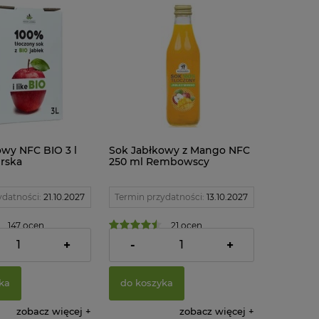
owy NFC BIO 3 l
Sok Jabłkowy z Mango NFC
erska
250 ml Rembowscy
ydatności:
21.10.2027
Termin przydatności:
13.10.2027
147 ocen
21 ocen
6,76 zł
+
-
+
ka
do koszyka
zobacz więcej
zobacz więcej