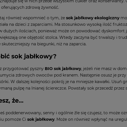
Znajduje się w nich przede wszystkim cukier oraz konserwanty
 oferujących zdrową żywność.
taj również wspomnieć o tym, że
sok jabłkowy ekologiczny
moż
działa na dzieci z zaparciami. Ma stosunkowo wysoką ilość fruktoz
 w dużych ilościach, ponieważ może on powodować dyskomfort j
większają one objętość stolca. Wtedy zaczyna być trwalszy i tru
e skuteczniejszy na biegunki, niż na zaparcia.
obić sok jabłkowy?
z przygotować pyszny
BIO sok jabłkowy
, jeżeli nie masz w do
 umycia zdrowych owoców pod kranem. Następnie osusz je przy u
skórki. W dalszej kolejności pokrój je na mniejsze kawałki. Usuń 
ymaną pulpę na lnianej ściereczce. Powstały sok przecedź przez si
esz, że…
esteś poddenerwowany, senny i ogólnie źle się czujesz, to może 
niu pomoże Ci
sok jabłkowy
. Może on również wpłynąć na uregul