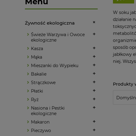
Menu
W soku jab
działanie
Żywność ekologiczna
toksycznyc
metabolitó
Świeże Warzywa i Owoce
ekologiczne
organizmie
sposób opó
Kasza
jabłkowy e
Mąka
niej. Wszy
Mieszanki do Wypieku
Bakalie
Strączkowe
Płatki
Ryż
Nasiona i Pestki
ekologiczne
Makaron
Pieczywo