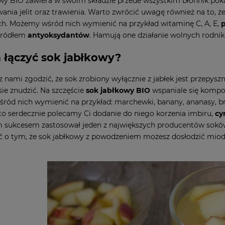
wy BIO zawiera w swoim składzie przede wszystkim błonnik po
ania jelit oraz trawienia. Warto zwrócić uwagę również na to, ż
h. Możemy wśród nich wymienić na przykład witaminę C, A, E,
źródłem
antyoksydantów
. Hamują one działanie wolnych rodnik
 łączyć sok jabłkowy?
 z nami zgodzić, że sok zrobiony wyłącznie z jabłek jest przepys
sie znudzić. Na szczęście
sok jabłkowy BIO
wspaniale się kompo
ód nich wymienić na przykład: marchewki, banany, ananasy, brzo
 to serdecznie polecamy Ci dodanie do niego korzenia imbiru,
cy
sukcesem zastosował jeden z największych producentów soków 
 o tym, że sok jabłkowy z powodzeniem możesz dosłodzić mio