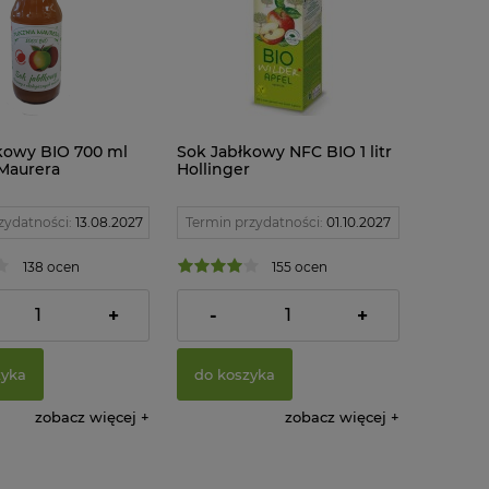
kowy BIO 700 ml
Sok Jabłkowy NFC BIO 1 litr
 Maurera
Hollinger
zydatności:
13.08.2027
Termin przydatności:
01.10.2027
138 ocen
155 ocen
ł
17,22 zł
+
-
+
zyka
do koszyka
zobacz więcej
zobacz więcej