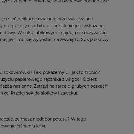
. Czymś zupełnie innym są soki owocowe pochodzące
e mieć delikatne działanie przeczyszczające.
y do glukozy i sorbitolu. Jednak nie jest wskazane
elitowy. W soku jabłkowym znajdują się oczywiście
dniej jest mu się wydostać na zewnątrz. Sok jabłkowy
mu sokowirówki? Tak, pokażemy Ci, jak to zrobić?
życiu papierowego ręcznika z wilgoci. Obierz
gniazda nasienne. Zetrzyj na tarce o grubych oczkach.
tko. Przelej sok do słoików i zawekuj.
oznaczać, że masz niedobór potasu? W jego
owanie ciśnienia krwi.