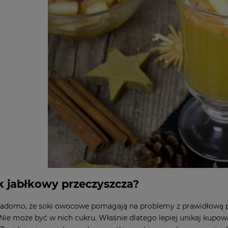
k jabłkowy przeczyszcza?
adomo, że soki owocowe pomagają na problemy z prawidłową prac
ie może być w nich cukru. Właśnie dlatego lepiej unikaj kupow