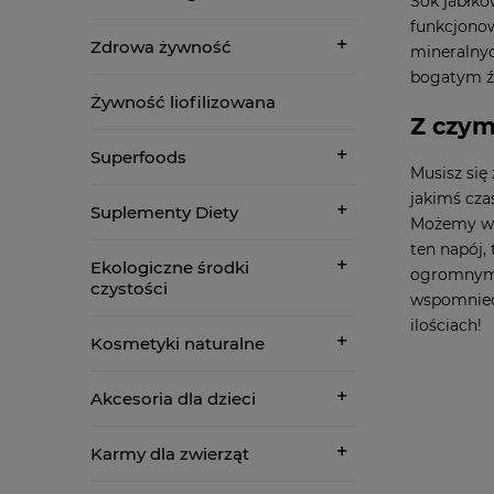
Sok jabłko
funkcjonow
Zdrowa żywność
mineralnyc
bogatym 
Żywność liofilizowana
Z czym
Superfoods
Musisz się
jakimś cza
Suplementy Diety
Możemy wśr
ten napój,
Ekologiczne środki
ogromnym 
czystości
wspomnieć
ilościach!
Kosmetyki naturalne
Akcesoria dla dzieci
Karmy dla zwierząt