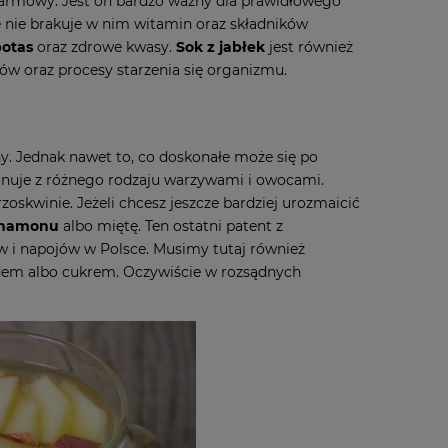
karmowy. Jest on bardzo ważny dla prawidłowego
e nie brakuje w nim witamin oraz składników
potas
oraz zdrowe kwasy.
Sok z jabłek
jest również
ów oraz procesy starzenia się organizmu.
zny. Jednak nawet to, co doskonałe może się po
nuje z różnego rodzaju warzywami i owocami.
skwinie. Jeżeli chcesz jeszcze bardziej urozmaicić
namonu
albo miętę. Ten ostatni patent z
i napojów w Polsce. Musimy tutaj również
dem albo cukrem. Oczywiście w rozsądnych