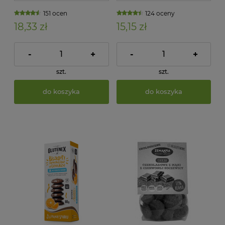
151 ocen
124 oceny
18,33 zł
15,15 zł
-
+
-
+
szt.
szt.
do koszyka
do koszyka