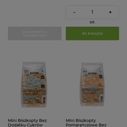
-
+
szt.
powiadom o
do koszyka
dostępności
Mini Biszkopty Bez
Mini Biszkopty
Dodatku Cukrów
Pomarańczowe Bez