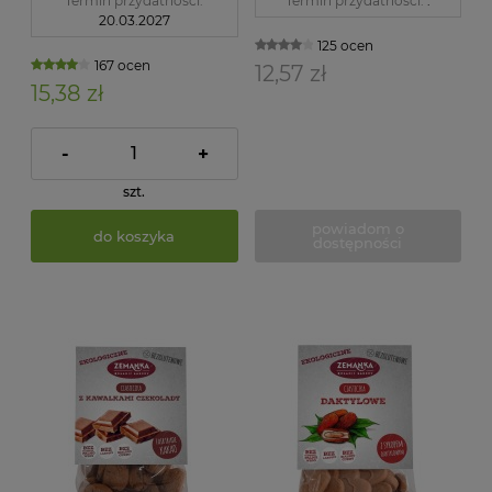
Termin przydatności:
Termin przydatności:
.
20.03.2027
125 ocen
167 ocen
12,57 zł
15,38 zł
-
+
szt.
powiadom o
do koszyka
dostępności