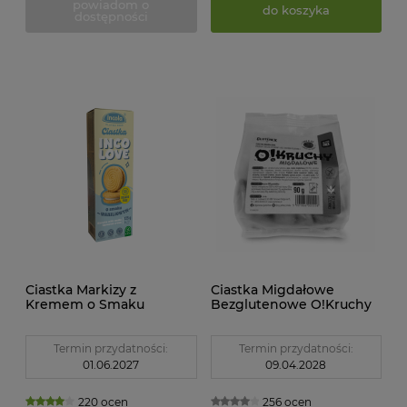
powiadom o
do koszyka
dostępności
Ciastka Markizy z
Ciastka Migdałowe
Kremem o Smaku
Bezglutenowe O!Kruchy
Waniliowym bez Cukru
90g Glutenex
Bezglutenowe 125 g
Incola
Termin przydatności:
Termin przydatności:
01.06.2027
09.04.2028
220 ocen
256 ocen