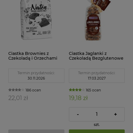
Ciastka Brownies z
Ciastka Jaglanki z
Czekoladą i Orzechami
Czekoladą Bezglutenowe
Laskowymi
175 g Naturavena
Bezglutenowe BIO 170g
Naten
Termin przydatności:
Termin przydatności:
30.11.2026
17.03.2027
186 ocen
165 ocen
22,01 zł
19,18 zł
-
+
szt.