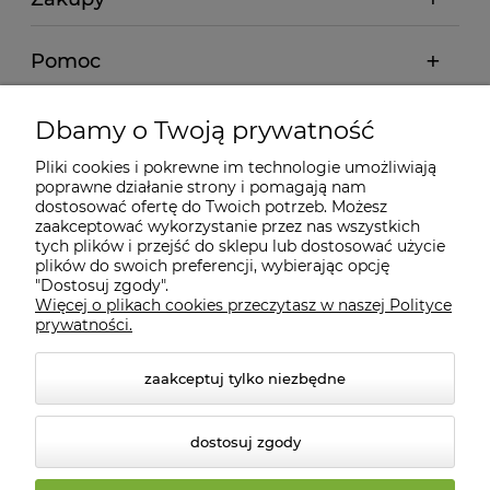
Pomoc
Moje konto
Dbamy o Twoją prywatność
Pliki cookies i pokrewne im technologie umożliwiają
Informacje
poprawne działanie strony i pomagają nam
dostosować ofertę do Twoich potrzeb. Możesz
zaakceptować wykorzystanie przez nas wszystkich
O nas
tych plików i przejść do sklepu lub dostosować użycie
plików do swoich preferencji, wybierając opcję
"Dostosuj zgody".
Więcej o plikach cookies przeczytasz w naszej Polityce
Kontakt
prywatności.
zaakceptuj tylko niezbędne
dostosuj zgody