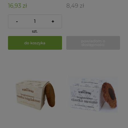
16,93 zł
8,49 zł
-
+
szt.
powiadom o
do koszyka
dostępności