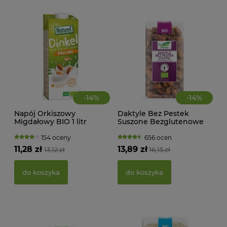
d
-
14
%
-
14
%
Napój Orkiszowy
Daktyle Bez Pestek
Migdałowy BIO 1 litr
Suszone Bezglutenowe
Natumi
BIO 400 g Bio Planet
154 oceny
656 ocen
KWA
11,28 zł
13,89 zł
13,12 zł
16,15 zł
ŻEL
do koszyka
do koszyka
39,
d