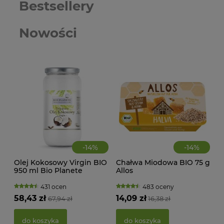
Bestsellery
Nowości
-
14
%
-
14
%
Olej Kokosowy Virgin BIO
Chałwa Miodowa BIO 75 g
CIA
950 ml Bio Planete
Allos
KA
WAN
TRA
431 ocen
483 oceny
(BI
58,43 zł
14,09 zł
67,94 zł
16,38 zł
22,
do koszyka
do koszyka