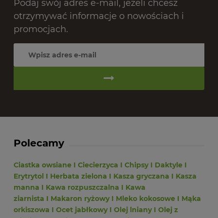
Podaj swój adres e-mail, jeżeli chcesz
otrzymywać informacje o nowościach i
promocjach.
Polecamy
Ciastka owsiane
I
Ciecierzyca
I
Chipsy
I
Daktyle
I
Erytrytol
I
Herbata zielona
I
Kasza gryczana
I
Kasza
manna
I
Kawa rozpuszczalna
I
Kawa
ziarnista
I
Makaron ryżowy
I
Mleko kokosowe
I
Mąka
orkiszowa
I
Ocet jabłkowy
I
Olej lniany
I
Olej z