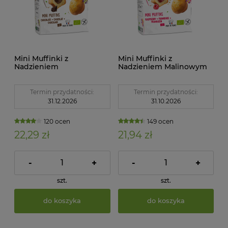
Mini Muffinki z
Mini Muffinki z
Nadzieniem
Nadzieniem Malinowym
Czekoladowym
Bezglutenowe BIO 200g
Bezglutenowe BIO 200g
Naten
Naten
Termin przydatności:
Termin przydatności:
31.12.2026
31.10.2026
120 ocen
149 ocen
22,29 zł
21,94 zł
-
+
-
+
szt.
szt.
do koszyka
do koszyka