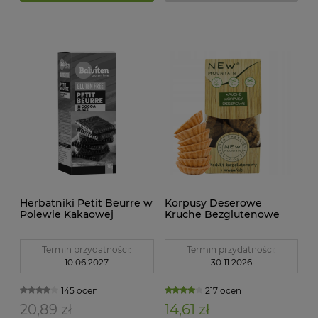
Herbatniki Petit Beurre w
Korpusy Deserowe
Polewie Kakaowej
Kruche Bezglutenowe
Bezglutenowe 130 g
200 g New Mountain
Balviten
Termin przydatności:
Termin przydatności:
10.06.2027
30.11.2026
145 ocen
217 ocen
20,89 zł
14,61 zł