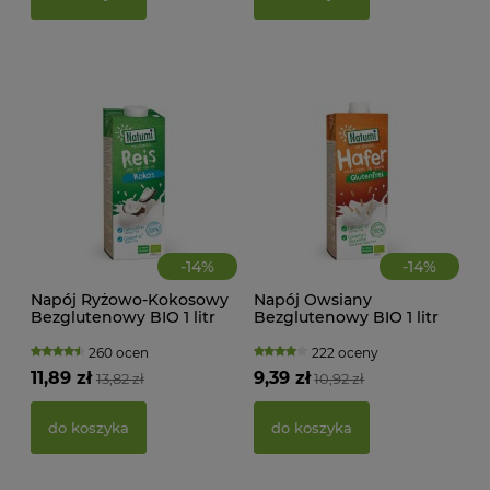
d
-
14
%
-
14
%
Napój Ryżowo-Kokosowy
Napój Owsiany
Bezglutenowy BIO 1 litr
Bezglutenowy BIO 1 litr
MAK
Natumi
Natumi
RY
260 ocen
222 oceny
FI
11,89 zł
9,39 zł
13,82 zł
10,92 zł
BEZ
g -
21,
do koszyka
do koszyka