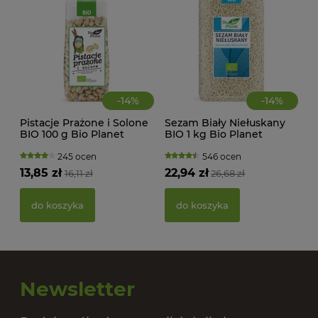
-
14
%
-
14
%
Pistacje Prażone i Solone
Sezam Biały Niełuskany
BIO 100 g Bio Planet
BIO 1 kg Bio Planet
245 ocen
546 ocen
13,85 zł
22,94 zł
16,11 zł
26,68 zł
PAS
BIO
do koszyka
do koszyka
20,
Newsletter