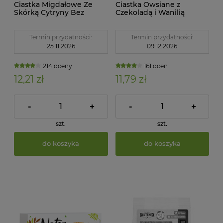
Ciastka Migdałowe Ze
Ciastka Owsiane z
Skórką Cytryny Bez
Czekoladą i Wanilią
Dodatku Cukrów
Bezglutenowe 150 g
Bezglutenowe 150g
Łakoć Warszawski
Warszawski
Termin przydatności:
Termin przydatności:
25.11.2026
09.12.2026
214 oceny
161 ocen
12,21 zł
11,79 zł
-
+
-
+
szt.
szt.
do koszyka
do koszyka