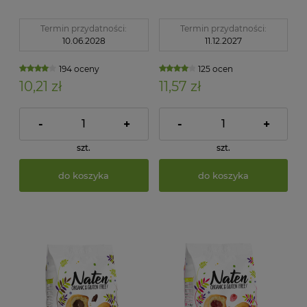
Bezglutenowe 85 g
Dodatku Cukrów
Glutenex
Bezglutenowe 85 g
Glutenex
Termin przydatności:
Termin przydatności:
10.06.2028
11.12.2027
194 oceny
125 ocen
10,21 zł
11,57 zł
-
+
-
+
szt.
szt.
do koszyka
do koszyka