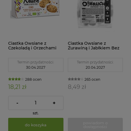
Ciastka Owsiane z
Ciastka Owsiane z
Czekoladą i Orzechami
Żurawiną i Jabłkiem Bez
Laskowymi
Dodatku Cukrów
Bezglutenowe BIO 120 g
Bezglutenowe O!Kruchy
Naten
90g Glutenex
Termin przydatności:
Termin przydatności:
30.04.2027
20.04.2027
288 ocen
265 ocen
18,21 zł
8,49 zł
-
+
szt.
powiadom o
do koszyka
dostępności