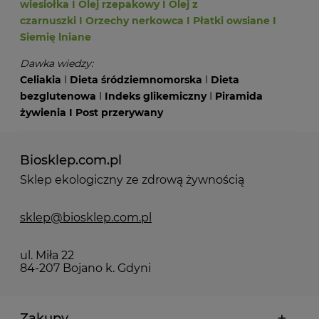
wiesiołka
I
Olej rzepakowy
I
Olej z
czarnuszki
I
Orzechy nerkowca
I
Płatki owsiane
I
Siemię lniane
Dawka wiedzy:
Celiakia
I
Dieta śródziemnomorska
I
Dieta
bezglutenowa
I
Indeks glikemiczny
I
Piramida
żywienia
I
Post przerywany
Biosklep.com.pl
Sklep ekologiczny ze zdrową żywnością
sklep@biosklep.com.pl
ul. Miła 22
84-207 Bojano k. Gdyni
Zakupy