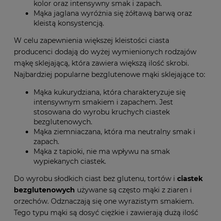
kolor oraz intensywny smak i zapach.
Mąka jaglana wyróżnia się żółtawą barwą oraz
kleistą konsystencją.
W celu zapewnienia większej kleistości ciasta
producenci dodają do wyżej wymienionych rodzajów
mąkę sklejającą, która zawiera większą ilość skrobi.
Najbardziej popularne bezglutenowe mąki sklejające to:
Mąka kukurydziana, która charakteryzuje się
intensywnym smakiem i zapachem. Jest
stosowana do wyrobu kruchych ciastek
bezglutenowych.
Mąka ziemniaczana, która ma neutralny smak i
zapach.
Mąka z tapioki, nie ma wpływu na smak
wypiekanych ciastek.
Do wyrobu słodkich ciast bez glutenu, tortów i
ciastek
bezglutenowych
używane są często mąki z ziaren i
orzechów. Odznaczają się one wyrazistym smakiem.
Tego typu mąki są dosyć ciężkie i zawierają dużą ilość