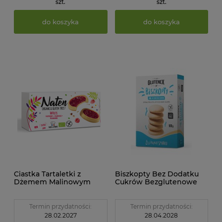
szt.
szt.
do koszyka
do koszyka
Ciastka Tartaletki z
Biszkopty Bez Dodatku
Dżemem Malinowym
Cukrów Bezglutenowe
Bezglutenowe BIO 130g
100 g Glutenex
Naten
Termin przydatności:
Termin przydatności:
28.02.2027
28.04.2028