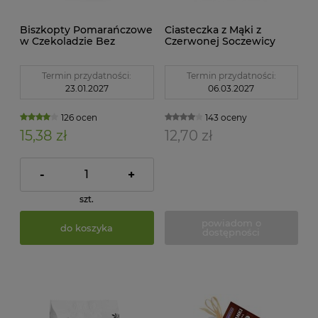
Biszkopty Pomarańczowe
Ciasteczka z Mąki z
w Czekoladzie Bez
Czerwonej Soczewicy
Dodatku Cukrów
Czekoladowe
Bezglutenowe 80 g
Bezglutenowe BIO 100 g
Glutenex
Zemanka
Termin przydatności:
Termin przydatności:
23.01.2027
06.03.2027
126 ocen
143 oceny
15,38 zł
12,70 zł
-
+
szt.
powiadom o
do koszyka
dostępności