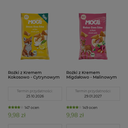
Rożki z Kremem
Rożki z Kremem
Kokosowo - Cytrynowym
Migdałowo - Malinowym
Bezglutenowe BIO 30 g
Bezglutenowe BIO 30 g
Mogli
Mogli
Termin przydatności:
Termin przydatności:
25.10.2026
29.01.2027
147 ocen
149 ocen
9,98 zł
9,98 zł