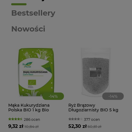
Bestsellery
Nowości
-
14
%
-
14
%
Mąka Kukurydziana
Ryż Brązowy
CIA
Polska BIO 1 kg Bio
Długoziarnisty BIO 5 kg
KA
Planet
Horeca Bio Planet
WAN
TRA
286 ocen
377 ocen
(BI
9,32 zł
52,30 zł
10,84 zł
60,81 zł
22,