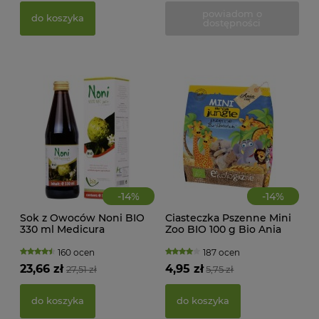
powiadom o
do koszyka
dostępności
d
-
14
%
-
14
%
Sok z Owoców Noni BIO
Ciasteczka Pszenne Mini
330 ml Medicura
Zoo BIO 100 g Bio Ania
MAK
RY
160 ocen
187 ocen
FI
23,66 zł
4,95 zł
27,51 zł
5,75 zł
BEZ
g -
21,
do koszyka
do koszyka