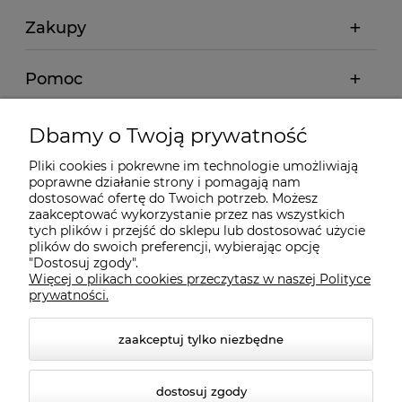
Zakupy
Pomoc
Moje konto
Dbamy o Twoją prywatność
Pliki cookies i pokrewne im technologie umożliwiają
Informacje
poprawne działanie strony i pomagają nam
dostosować ofertę do Twoich potrzeb. Możesz
zaakceptować wykorzystanie przez nas wszystkich
O nas
tych plików i przejść do sklepu lub dostosować użycie
plików do swoich preferencji, wybierając opcję
"Dostosuj zgody".
Więcej o plikach cookies przeczytasz w naszej Polityce
Kontakt
prywatności.
zaakceptuj tylko niezbędne
dostosuj zgody