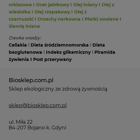
orkiszowa
I
Ocet jabłkowy
I
Olej lniany
I
Olej z
wiesiołka
I
Olej rzepakowy
I
Olej z
czarnuszki
I
Orzechy nerkowca
I
Płatki owsiane
I
Siemię lniane
Dawka wiedzy:
Celiakia
I
Dieta śródziemnomorska
I
Dieta
bezglutenowa
I
Indeks glikemiczny
I
Piramida
żywienia
I
Post przerywany
Biosklep.com.pl
Sklep ekologiczny ze zdrową żywnością
sklep@biosklep.com.pl
ul. Miła 22
84-207 Bojano k. Gdyni