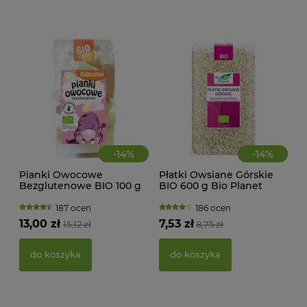
d
-
14
%
-
14
%
Pianki Owocowe
Płatki Owsiane Górskie
Bezglutenowe BIO 100 g
BIO 600 g Bio Planet
Biominki
187 ocen
186 ocen
KWA
13,00 zł
7,53 zł
15,12 zł
8,75 zł
ŻEL
do koszyka
do koszyka
39,