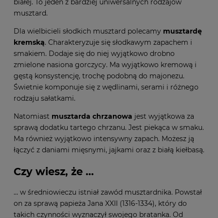
białej. To jeden z bardziej uniwersalnych rodzajów
musztard.
Dla wielbicieli słodkich musztard polecamy
musztardę
kremską
. Charakteryzuje się słodkawym zapachem i
smakiem. Dodaje się do niej wyjątkowo drobno
zmielone nasiona gorczycy. Ma wyjątkowo kremową i
gęstą konsystencję, trochę podobną do majonezu.
Świetnie komponuje się z wędlinami, serami i różnego
rodzaju sałatkami.
Natomiast
musztarda chrzanowa
jest wyjątkowa za
sprawą dodatku tartego chrzanu. Jest piekąca w smaku.
Ma również wyjątkowo intensywny zapach. Możesz ją
łączyć z daniami mięsnymi, jajkami oraz z białą kiełbasą.
Czy wiesz, że …
… w średniowieczu istniał zawód musztardnika. Powstał
on za sprawą papieża Jana XXII (1316-1334), który do
takich czynności wyznaczył swojego bratanka. Od