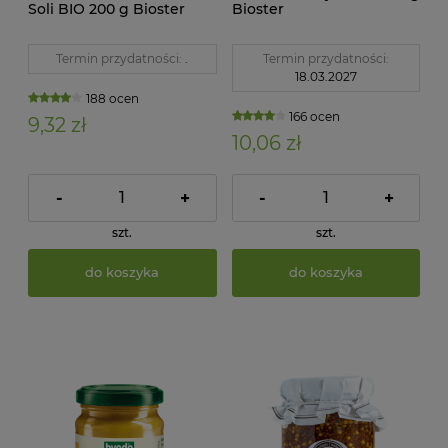
Soli BIO 200 g Bioster
Bioster
Termin przydatności:
.
Termin przydatności:
18.03.2027
188 ocen
166 ocen
9,32 zł
10,06 zł
-
+
-
+
szt.
szt.
do koszyka
do koszyka