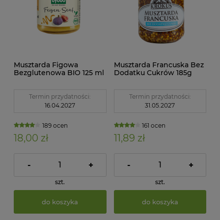
Musztarda Figowa
Musztarda Francuska Bez
Bezglutenowa BIO 125 ml
Dodatku Cukrów 185g
Byodo
Krokus
Termin przydatności:
Termin przydatności:
16.04.2027
31.05.2027
189 ocen
161 ocen
18,00 zł
11,89 zł
-
+
-
+
szt.
szt.
do koszyka
do koszyka