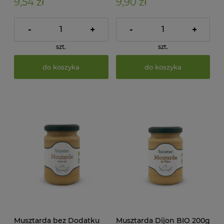
9,54 zł
9,90 zł
-
+
-
+
szt.
szt.
do koszyka
do koszyka
Musztarda bez Dodatku
Musztarda Dijon BIO 200g