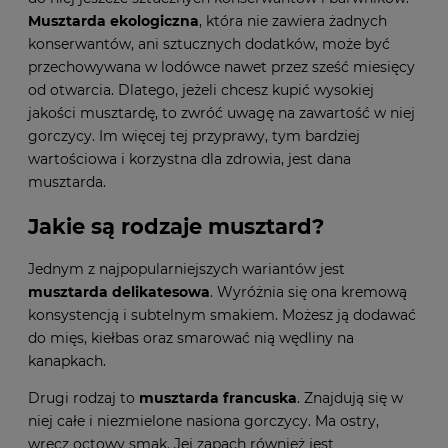
Musztarda ekologiczna
, która nie zawiera żadnych
konserwantów, ani sztucznych dodatków, może być
przechowywana w lodówce nawet przez sześć miesięcy
od otwarcia. Dlatego, jeżeli chcesz kupić wysokiej
jakości musztardę, to zwróć uwagę na zawartość w niej
gorczycy. Im więcej tej przyprawy, tym bardziej
wartościowa i korzystna dla zdrowia, jest dana
musztarda.
Jakie są rodzaje musztard?
Jednym z najpopularniejszych wariantów jest
musztarda delikatesowa
. Wyróżnia się ona kremową
konsystencją i subtelnym smakiem. Możesz ją dodawać
do mięs, kiełbas oraz smarować nią wędliny na
kanapkach.
Drugi rodzaj to
musztarda francuska
. Znajdują się w
niej całe i niezmielone nasiona gorczycy. Ma ostry,
wręcz octowy smak. Jej zapach również jest