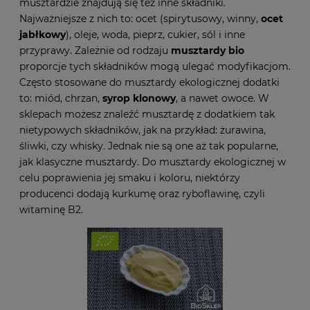
musztardzie znajdują się też inne składniki.
Najważniejsze z nich to: ocet (spirytusowy, winny,
ocet
jabłkowy
), oleje, woda, pieprz, cukier, sól i inne
przyprawy. Zależnie od rodzaju
musztardy bio
proporcje tych składników mogą ulegać modyfikacjom.
Często stosowane do musztardy ekologicznej dodatki
to: miód, chrzan,
syrop klonowy
, a nawet owoce. W
sklepach możesz znaleźć musztardę z dodatkiem tak
nietypowych składników, jak na przykład: żurawina,
śliwki, czy whisky. Jednak nie są one aż tak popularne,
jak klasyczne musztardy. Do musztardy ekologicznej w
celu poprawienia jej smaku i koloru, niektórzy
producenci dodają kurkumę oraz ryboflawinę, czyli
witaminę B2.