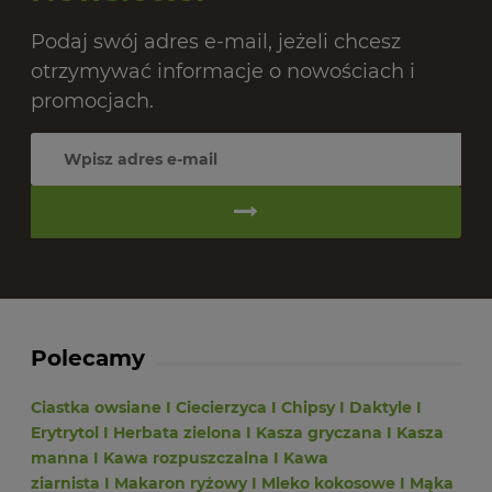
Podaj swój adres e-mail, jeżeli chcesz
otrzymywać informacje o nowościach i
promocjach.
Polecamy
Ciastka owsiane
I
Ciecierzyca
I
Chipsy
I
Daktyle
I
Erytrytol
I
Herbata zielona
I
Kasza gryczana
I
Kasza
manna
I
Kawa rozpuszczalna
I
Kawa
ziarnista
I
Makaron ryżowy
I
Mleko kokosowe
I
Mąka