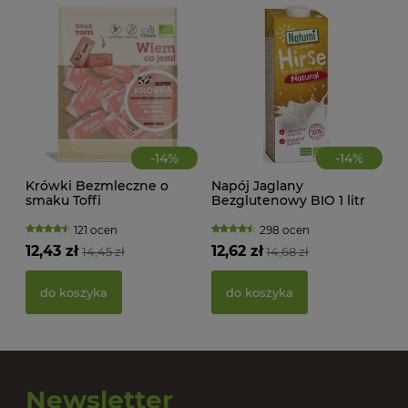
d
-
14
%
-
14
%
Krówki Bezmleczne o
Napój Jaglany
smaku Toffi
Bezglutenowy BIO 1 litr
Bezglutenowe BIO 150
Natumi
Super Krówka
121 ocen
298 ocen
12,43 zł
12,62 zł
14,45 zł
14,68 zł
PAS
BIO
do koszyka
do koszyka
20,
Newsletter