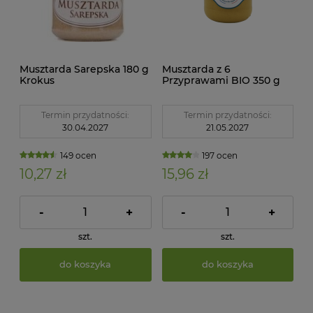
Musztarda Sarepska 180 g
Musztarda z 6
Krokus
Przyprawami BIO 350 g
Bioster
Termin przydatności:
Termin przydatności:
30.04.2027
21.05.2027
149 ocen
197 ocen
10,27 zł
15,96 zł
-
+
-
+
szt.
szt.
do koszyka
do koszyka