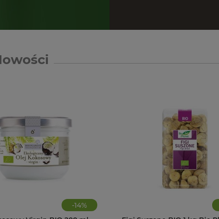
Nowości
-
14
%