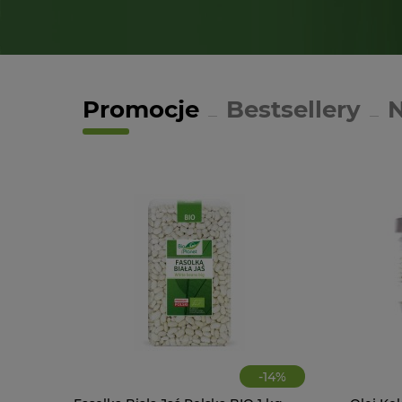
Promocje
Bestsellery
-
14
%