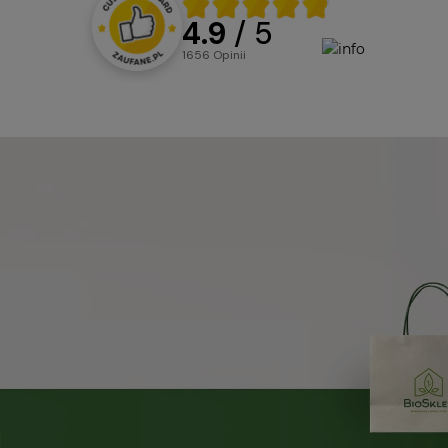
4.9
/ 5
1656
opinii