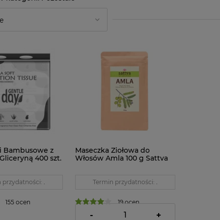
i Bambusowe z
Maseczka Ziołowa do
Gliceryną 400 szt.
Włosów Amla 100 g Sattva
y
 przydatności:
.
Termin przydatności:
.
155 ocen
19 ocen
15,71 zł
-
+