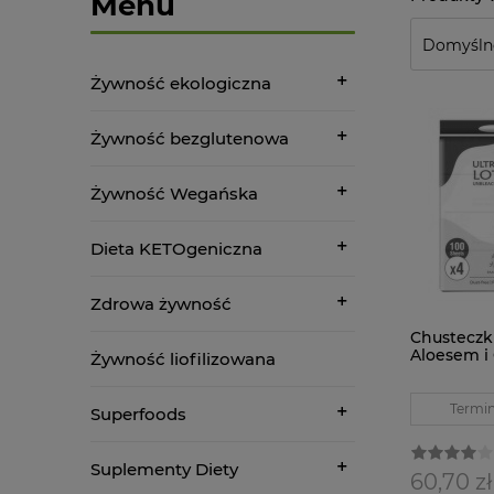
Menu
Żywność ekologiczna
Żywność bezglutenowa
Żywność Wegańska
Dieta KETOgeniczna
Zdrowa żywność
Chusteczk
Aloesem i 
Żywność liofilizowana
Gentle Da
Termin
Superfoods
Suplementy Diety
60,70 zł