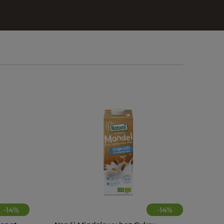
-
14
%
-
14
%