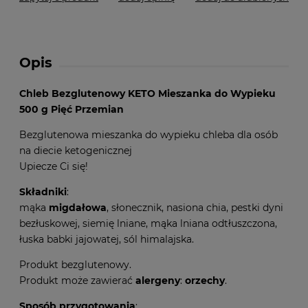
Opis
Chleb Bezglutenowy KETO Mieszanka do Wypieku
500 g Pięć Przemian
Bezglutenowa mieszanka do wypieku chleba dla osób
na diecie ketogenicznej
Upiecze Ci się!
Składniki
:
mąka
migdałowa
, słonecznik, nasiona chia, pestki dyni
bezłuskowej, siemię lniane, mąka lniana odtłuszczona,
łuska babki jajowatej, sól himalajska.
Produkt bezglutenowy.
Produkt może zawierać
alergeny
:
orzechy
.
Sposób przygotowania
: