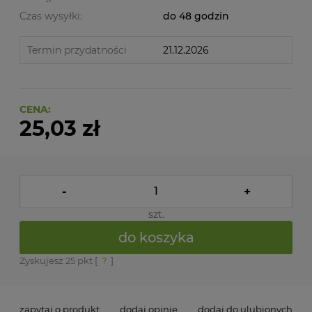
Czas wysyłki:
do 48 godzin
Termin przydatności
21.12.2026
CENA:
25,03 zł
-
+
szt.
do koszyka
Zyskujesz
25
pkt [
?
]
zapytaj o produkt
dodaj opinię
dodaj do ulubionych