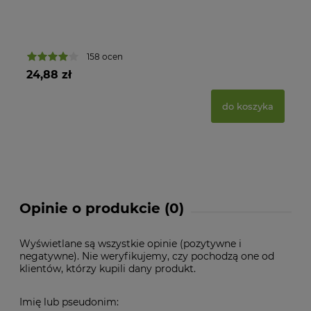
158 ocen
24,88 zł
17
do koszyka
Opinie o produkcie (0)
Wyświetlane są wszystkie opinie (pozytywne i
negatywne). Nie weryfikujemy, czy pochodzą one od
klientów, którzy kupili dany produkt.
Imię lub pseudonim: