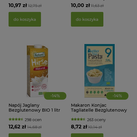
KWA
10,97 zł
10,00 zł
12,75 zł
11,63 zł
ŻEL
do koszyka
do koszyka
39,
d
-
14
%
-
14
%
Napój Jaglany
Makaron Konjac
Bezglutenowy BIO 1 litr
Tagliatelle Bezglutenowy
Natumi
BIO 385 g Better Than
Foods
298 ocen
263 oceny
12,62 zł
8,72 zł
14,68 zł
10,14 zł
PAS