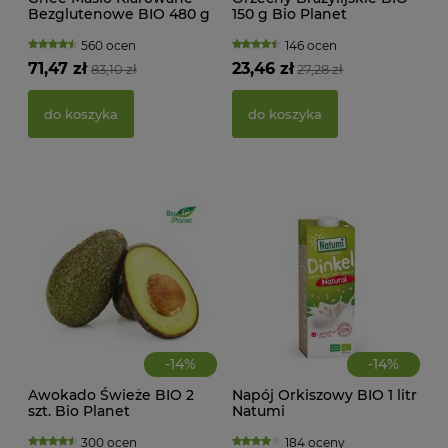
Bezglutenowe BIO 480 g
150 g Bio Planet
MAK
Finck Ayurveda
RY
560 ocen
146 ocen
FI
71,47 zł
23,46 zł
83,10 zł
27,28 zł
BEZ
g -
21,
do koszyka
do koszyka
d
-
14
%
-
14
%
Awokado Świeże BIO 2
Napój Orkiszowy BIO 1 litr
szt. Bio Planet
Natumi
300 ocen
184 oceny