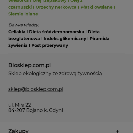
wiesiołka
I
Olej rzepakowy
I
Olej z
czarnuszki
I
Orzechy nerkowca
I
Płatki owsiane
I
Siemię lniane
Dawka wiedzy:
Celiakia
I
Dieta śródziemnomorska
I
Dieta
bezglutenowa
I
Indeks glikemiczny
I
Piramida
żywienia
I
Post przerywany
Biosklep.com.pl
Sklep ekologiczny ze zdrową żywnością
sklep@biosklep.com.pl
ul. Miła 22
84-207 Bojano k. Gdyni
Zakupy