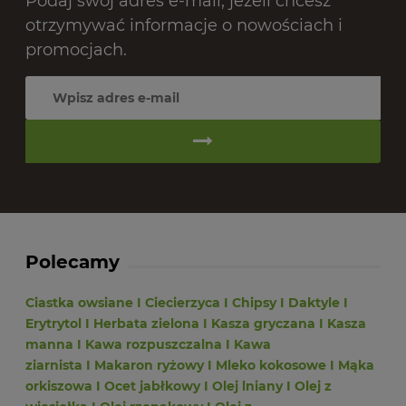
Podaj swój adres e-mail, jeżeli chcesz
otrzymywać informacje o nowościach i
promocjach.
Polecamy
Ciastka owsiane
I
Ciecierzyca
I
Chipsy
I
Daktyle
I
Erytrytol
I
Herbata zielona
I
Kasza gryczana
I
Kasza
manna
I
Kawa rozpuszczalna
I
Kawa
ziarnista
I
Makaron ryżowy
I
Mleko kokosowe
I
Mąka
orkiszowa
I
Ocet jabłkowy
I
Olej lniany
I
Olej z