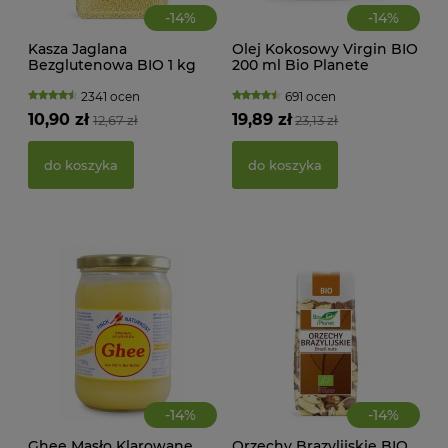
-
14
%
-
14
%
Kasza Jaglana
Olej Kokosowy Virgin BIO
CIA
Bezglutenowa BIO 1 kg
200 ml Bio Planete
KA
Bio Planet
WAN
TRA
2341 ocen
691 ocen
(BI
10,90 zł
19,89 zł
12,67 zł
23,13 zł
22,
do koszyka
do koszyka
d
-
14
%
-
14
%
Ghee Masło Klarowane
Orzechy Brazylijskie BIO