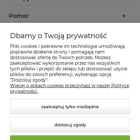
Pomoc
Moje konto
Dbamy o Twoją prywatność
Pliki cookies i pokrewne im technologie umożliwiają
Informacje
poprawne działanie strony i pomagają nam
dostosować ofertę do Twoich potrzeb. Możesz
zaakceptować wykorzystanie przez nas wszystkich
O nas
tych plików i przejść do sklepu lub dostosować użycie
plików do swoich preferencji, wybierając opcję
"Dostosuj zgody".
Więcej o plikach cookies przeczytasz w naszej Polityce
Kontakt
prywatności.
zaakceptuj tylko niezbędne
dostosuj zgody