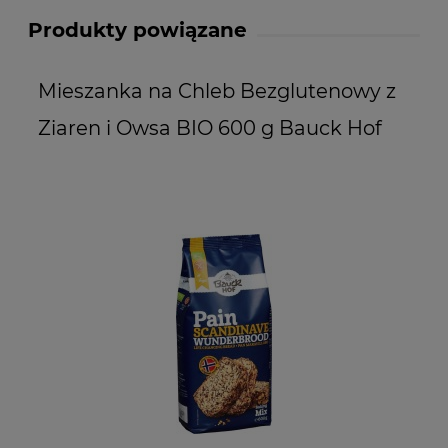
Produkty powiązane
Mieszanka na Chleb Bezglutenowy z
M
Ziaren i Owsa BIO 600 g Bauck Hof
J
P