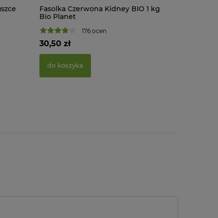
uszce
Fasolka Czerwona Kidney BIO 1 kg
Fasolka C
Bio Planet
Bio Plane
176 ocen
30,50 zł
16,55 zł
do koszyka
do kosz