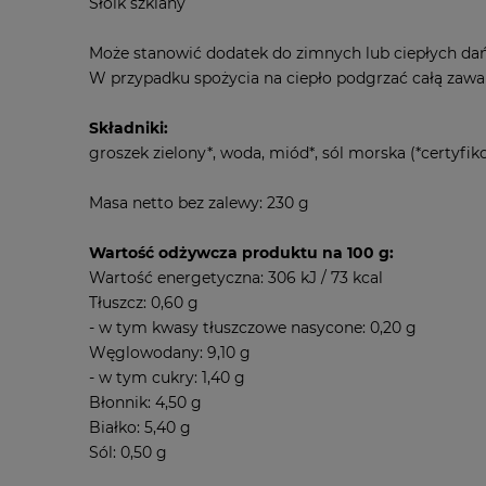
Słoik szklany
Może stanowić dodatek do zimnych lub ciepłych dań
W przypadku spożycia na ciepło podgrzać całą zawar
Składniki:
groszek zielony*, woda, miód*, sól morska (*certyfi
Masa netto bez zalewy: 230 g
Wartość odżywcza produktu na 100 g:
Wartość energetyczna: 306 kJ / 73 kcal
Tłuszcz: 0,60 g
- w tym kwasy tłuszczowe nasycone: 0,20 g
Węglowodany: 9,10 g
- w tym cukry: 1,40 g
Błonnik: 4,50 g
Białko: 5,40 g
Sól: 0,50 g