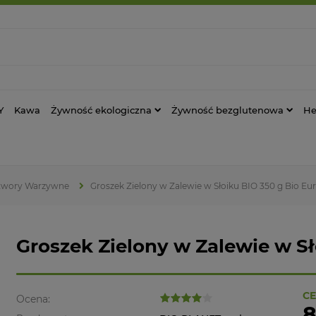
Y
Kawa
Żywność ekologiczna
Żywność bezglutenowa
He
twory Warzywne
Groszek Zielony w Zalewie w Słoiku BIO 350 g Bio Eu
Groszek Zielony w Zalewie w Sł
CE
Ocena:
8