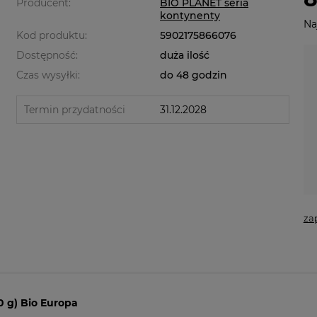
Producent:
BIO PLANET seria
kontynenty
Na
Kod produktu:
5902175866076
Dostępność:
duża ilość
Czas wysyłki:
do 48 godzin
Termin przydatności
31.12.2028
za
0 g) Bio Europa