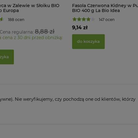
yca w Zalewie w Słoiku BIO
Fasola Czerwona Kidney w P
o Europa
BIO 400 g La Bio Idea
188 ocen
147 ocen
9,14 zł
8,88 zł
Cena regularna:
a cena z 30 dni przed obniżką:
do koszyka
zyka
ywne). Nie weryfikujemy, czy pochodzą one od klientów, którzy