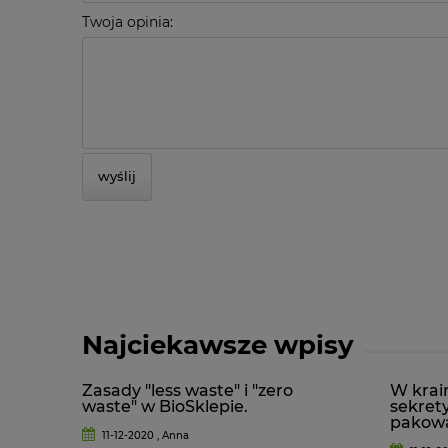
Twoja opinia:
wyślij
Najciekawsze wpisy
Zasady "less waste" i "zero
W krain
waste" w BioSklepie.
sekret
pakowa
11-12-2020 , Anna