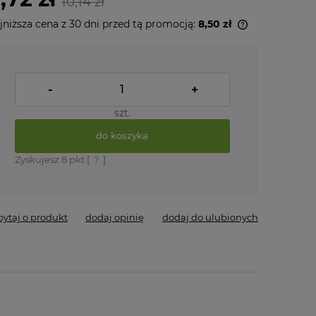
10,14 zł
jniższa cena z 30 dni przed tą promocją:
8,50 zł
Jeżeli produkt jest sprzedawany krócej
niż 30 dni, wyświetlana jest najniższa
cena od momentu, kiedy produkt
-
+
pojawił się w sprzedaży.
szt.
do koszyka
Zyskujesz
8
pkt [
?
]
pytaj o produkt
dodaj opinię
dodaj do ulubionych