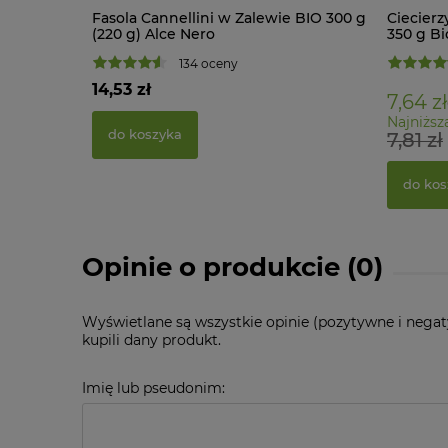
Fasola Cannellini w Zalewie BIO 300 g
Ciecierz
(220 g) Alce Nero
350 g Bi
134 oceny
14,53 zł
7,64 zł
Najniższ
do koszyka
7,81 zł
do kos
Opinie o produkcie (0)
Wyświetlane są wszystkie opinie (pozytywne i negat
kupili dany produkt.
Imię lub pseudonim: