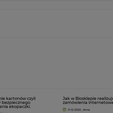
ie kartonów czyli
Jak w Biosklepie realizu
y bezpiecznego
zamówienia internetow
nia ekopaczki.
11-12-2020 , Anna