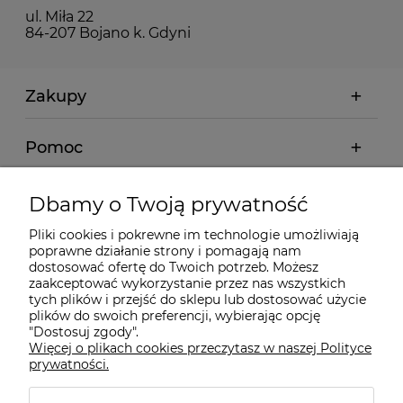
ul. Miła 22
84-207 Bojano k. Gdyni
Zakupy
Pomoc
Moje konto
Dbamy o Twoją prywatność
Pliki cookies i pokrewne im technologie umożliwiają
Informacje
poprawne działanie strony i pomagają nam
dostosować ofertę do Twoich potrzeb. Możesz
zaakceptować wykorzystanie przez nas wszystkich
O nas
tych plików i przejść do sklepu lub dostosować użycie
plików do swoich preferencji, wybierając opcję
"Dostosuj zgody".
Więcej o plikach cookies przeczytasz w naszej Polityce
Kontakt
prywatności.