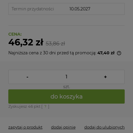
Termin przydatności
10.05.2027
CENA:
46,32 zł
53,86 zł
Najniższa cena z 30 dni przed tą promocją:
47,40 zł
Jeżel
niż 3
cena
pojaw
-
+
szt.
do koszyka
Zyskujesz
46
pkt [
?
]
zapytaj o produkt
dodaj opinię
dodaj do ulubionych