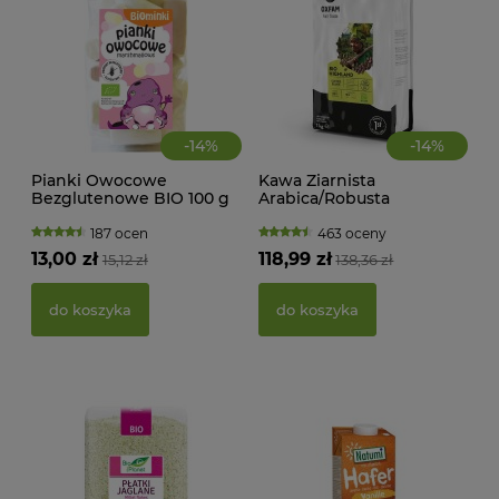
-
14
%
-
14
%
Pianki Owocowe
Kawa Ziarnista
CIA
Bezglutenowe BIO 100 g
Arabica/Robusta
KA
Biominki
Wysokogórska FT BIO 1
WAN
kg Oxfam
TRA
187 ocen
463 oceny
(BI
13,00 zł
118,99 zł
15,12 zł
138,36 zł
22,
do koszyka
do koszyka
d