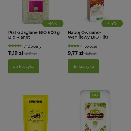
-
14
%
-
14
%
Płatki Jaglane BIO 600 g
Napój Owsiano-
Bio Planet
Waniliowy BIO 1 litr
MAK
Natumi
RY
742 oceny
166 ocen
FI
11,19 zł
9,77 zł
13,01 zł
11,36 zł
BEZ
g -
21,
do koszyka
do koszyka
d