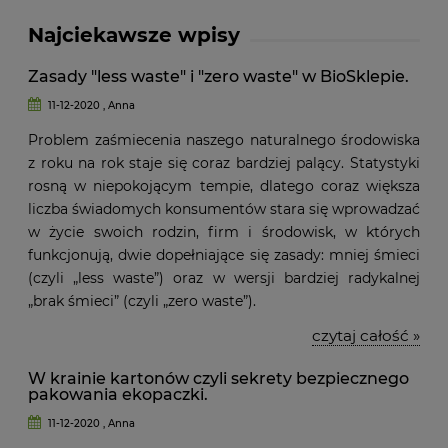
Najciekawsze wpisy
Zasady "less waste" i "zero waste" w BioSklepie.
11-12-2020 , Anna
Problem zaśmiecenia naszego naturalnego środowiska
z roku na rok staje się coraz bardziej palący. Statystyki
rosną w niepokojącym tempie, dlatego coraz większa
liczba świadomych konsumentów stara się wprowadzać
w życie swoich rodzin, firm i środowisk, w których
funkcjonują, dwie dopełniające się zasady: mniej śmieci
(czyli „less waste”) oraz w wersji bardziej radykalnej
„brak śmieci” (czyli „zero waste”).
czytaj całość »
W krainie kartonów czyli sekrety bezpiecznego
pakowania ekopaczki.
11-12-2020 , Anna