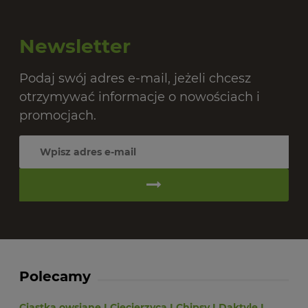
Newsletter
Podaj swój adres e-mail, jeżeli chcesz
otrzymywać informacje o nowościach i
promocjach.
Polecamy
Ciastka owsiane
I
Ciecierzyca
I
Chipsy
I
Daktyle
I