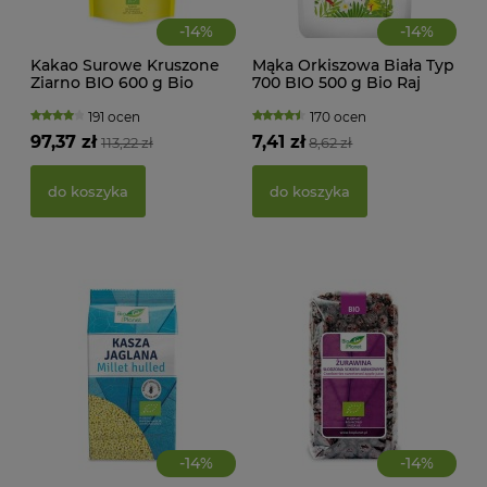
-
14
%
-
14
%
Kakao Surowe Kruszone
Mąka Orkiszowa Biała Typ
Ziarno BIO 600 g Bio
700 BIO 500 g Bio Raj
Planet
191 ocen
170 ocen
KWA
97,37 zł
7,41 zł
113,22 zł
8,62 zł
ŻEL
do koszyka
do koszyka
39,
d
-
14
%
-
14
%