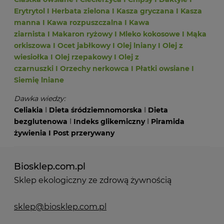
Erytrytol
I
Herbata zielona
I
Kasza gryczana
I
Kasza
manna
I
Kawa rozpuszczalna
I
Kawa
ziarnista
I
Makaron ryżowy
I
Mleko kokosowe
I
Mąka
orkiszowa
I
Ocet jabłkowy
I
Olej lniany
I
Olej z
wiesiołka
I
Olej rzepakowy
I
Olej z
czarnuszki
I
Orzechy nerkowca
I
Płatki owsiane
I
Siemię lniane
Dawka wiedzy:
Celiakia
I
Dieta śródziemnomorska
I
Dieta
bezglutenowa
I
Indeks glikemiczny
I
Piramida
żywienia
I
Post przerywany
Biosklep.com.pl
Sklep ekologiczny ze zdrową żywnością
sklep@biosklep.com.pl