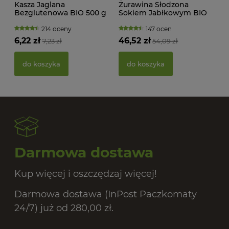
Kasza Jaglana
Żurawina Słodzona
Bezglutenowa BIO 500 g
Sokiem Jabłkowym BIO
Bio Planet
400 g Bio Planet
214 oceny
147 ocen
6,22 zł
46,52 zł
7,23 zł
54,09 zł
PAS
BIO
do koszyka
do koszyka
20,
Darmowa dostawa
Kup więcej i oszczędzaj więcej!
Darmowa dostawa (InPost Paczkomaty
24/7) już od 280,00 zł.