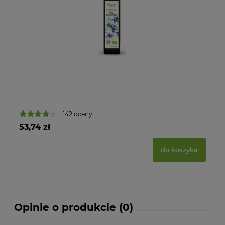
142 oceny
53,74 zł
40
do koszyka
Opinie o produkcie (0)