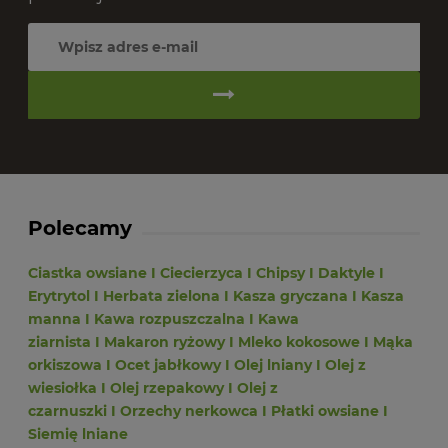
Polecamy
Ciastka owsiane
I
Ciecierzyca
I
Chipsy
I
Daktyle
I
Erytrytol
I
Herbata zielona
I
Kasza gryczana
I
Kasza
manna
I
Kawa rozpuszczalna
I
Kawa
ziarnista
I
Makaron ryżowy
I
Mleko kokosowe
I
Mąka
orkiszowa
I
Ocet jabłkowy
I
Olej lniany
I
Olej z
wiesiołka
I
Olej rzepakowy
I
Olej z
czarnuszki
I
Orzechy nerkowca
I
Płatki owsiane
I
Siemię lniane