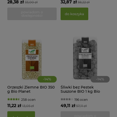
28,38 zł
32,87 zł
33,00 zł
38,22 zł
BEZ
g -
powiadom o
21,
do koszyka
dostępności
d
-
14
%
-
14
%
Orzeszki Ziemne BIO 350
Śliwki bez Pestek
g Bio Planet
Suszone BIO 1 kg Bio
Planet
258 ocen
196 ocen
KWA
11,22 zł
49,11 zł
13,05 zł
57,11 zł
ŻEL
powiadom o