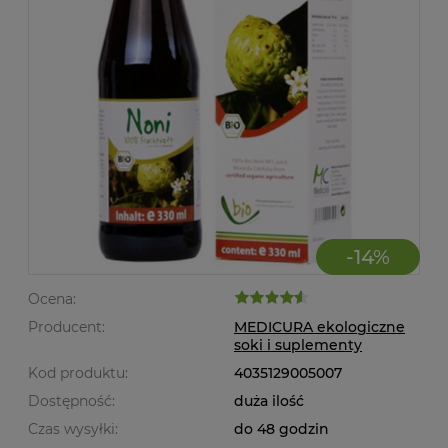
-
14
%
Ocena:
Producent:
MEDICURA ekologiczne
soki i suplementy
Kod produktu:
4035129005007
Dostępność:
duża ilość
Czas wysyłki:
do 48 godzin