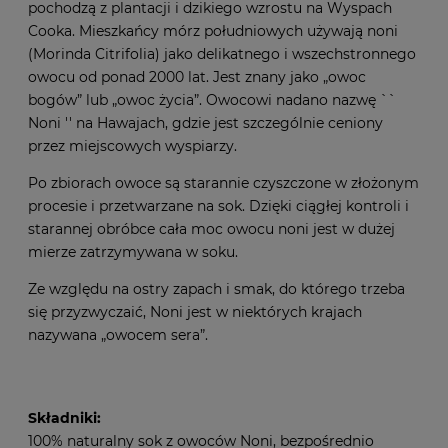
pochodzą z plantacji i dzikiego wzrostu na Wyspach
Cooka. Mieszkańcy mórz południowych używają noni
(Morinda Citrifolia) jako delikatnego i wszechstronnego
owocu od ponad 2000 lat. Jest znany jako „owoc
bogów” lub „owoc życia”. Owocowi nadano nazwę ``
Noni '' na Hawajach, gdzie jest szczególnie ceniony
przez miejscowych wyspiarzy.
Po zbiorach owoce są starannie czyszczone w złożonym
procesie i przetwarzane na sok. Dzięki ciągłej kontroli i
starannej obróbce cała moc owocu noni jest w dużej
mierze zatrzymywana w soku.
Ze względu na ostry zapach i smak, do którego trzeba
się przyzwyczaić, Noni jest w niektórych krajach
nazywana „owocem sera”.
Składniki:
100% naturalny sok z owoców Noni, bezpośrednio