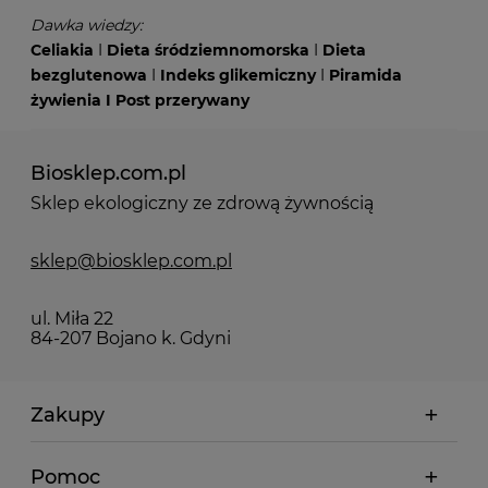
Dawka wiedzy:
Celiakia
I
Dieta śródziemnomorska
I
Dieta
bezglutenowa
I
Indeks glikemiczny
I
Piramida
żywienia
I
Post przerywany
Biosklep.com.pl
Sklep ekologiczny ze zdrową żywnością
sklep@biosklep.com.pl
ul. Miła 22
84-207 Bojano k. Gdyni
Zakupy
Pomoc