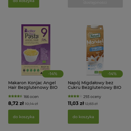
do koszyka
dostępności
39,
d
-
14
%
-
14
%
Makaron Konjac Angel
Napój Migdałowy bez
Hair Bezglutenowy BIO
Cukru Bezglutenowy BIO
385 g Better Than Foods
1 litr Natumi
166 ocen
293 oceny
8,72 zł
11,03 zł
10,14 zł
12,83 zł
PAS
BIO
do koszyka
do koszyka