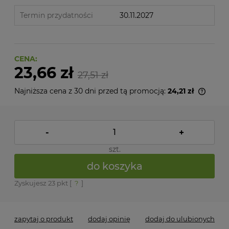
Termin przydatności
30.11.2027
CENA:
23,66 zł
27,51 zł
Najniższa cena z 30 dni przed tą promocją:
24,21 zł
Jeżeli
niż 30
cena 
pojawi
-
+
szt.
do koszyka
Zyskujesz
23
pkt [
?
]
zapytaj o produkt
dodaj opinię
dodaj do ulubionych