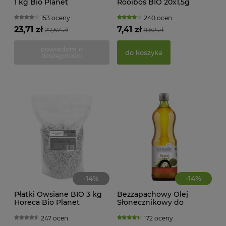
1 kg Bio Planet
Rooibos BIO 20x1,5g
KA
Apotheke
WAN
TRA
153 oceny
240 ocen
(BI
23,71 zł
7,41 zł
27,57 zł
8,62 zł
22,
powiadom o
do koszyka
dostępności
d
-
14
%
-
14
%
Płatki Owsiane BIO 3 kg
Bezzapachowy Olej
Horeca Bio Planet
Słonecznikowy do
MAK
Gotowania i Smażenia
RY
BIO 1 litr Bio Planete
247 ocen
172 oceny
FI