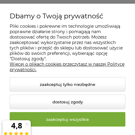
Moje konto
Dbamy o Twoją prywatność
Pliki cookies i pokrewne im technologie umożliwiają
Informacje
poprawne działanie strony i pomagają nam
dostosować ofertę do Twoich potrzeb. Możesz
zaakceptować wykorzystanie przez nas wszystkich
O nas
tych plików i przejść do sklepu lub dostosować użycie
plików do swoich preferencji, wybierając opcję
"Dostosuj zgody".
Więcej o plikach cookies przeczytasz w naszej Polityce
Kontakt
prywatności.
zaakceptuj tylko niezbędne
dostosuj zgody
zaakceptuj wszystkie
© 2026 biosklep.com.pl. Wszelkie prawa zastrzeżone.