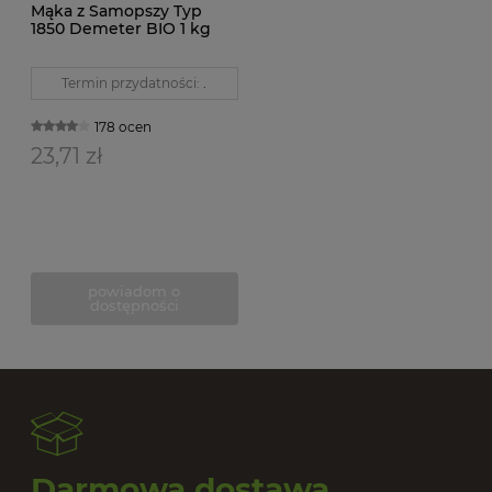
Mąka z Samopszy Typ
1850 Demeter BIO 1 kg
Juchowo
Termin przydatności:
.
178 ocen
23,71 zł
powiadom o
dostępności
Darmowa dostawa