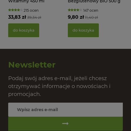
Witaminy 450 ml
Bezglutenowy BIO 500 g
Rabenhorst
Bio Planet
215 ocen
147 ocen
33,83 zł
9,80 zł
39,34 zł
11,40 zł
PAS
BIO
do koszyka
do koszyka
20,
Newsletter
Podaj swój adres e-mail, jeżeli chcesz
otrzymywać informacje o nowościach i
promocjach.