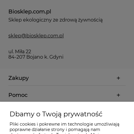
Biosklep.com.pl
Sklep ekologiczny ze zdrową żywnością
sklep@biosklep.com.pl
ul. Miła 22
84-207 Bojano k. Gdyni
Zakupy
Pomoc
Moje konto
Dbamy o Twoją prywatność
Pliki cookies i pokrewne im technologie umożliwiają
Informacje
poprawne działanie strony i pomagają nam