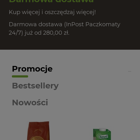
Kup więcej i oszczędzaj więcej!
Darmowa dostawa (InPost Paczkomaty
24/7) już od 280,00 zł.
Promocje
Bestsellery
Nowości