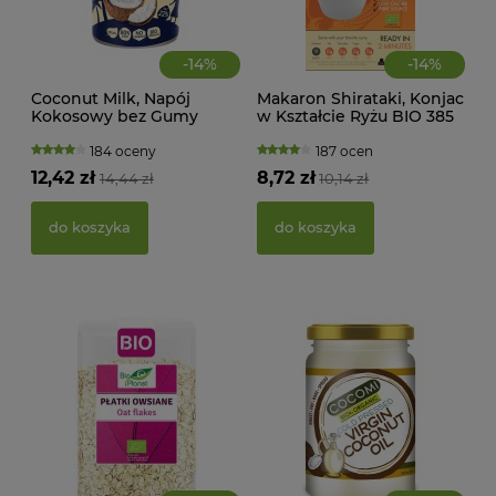
-
14
%
-
14
%
Coconut Milk, Napój
Makaron Shirataki, Konjac
Kokosowy bez Gumy
w Kształcie Ryżu BIO 385
MAK
Guar w Puszce (22%
g Better Than Foods
RY
tłuszczu) BIO 400 ml
184 oceny
187 ocen
FI
Terrasana
12,42 zł
8,72 zł
14,44 zł
10,14 zł
BEZ
g -
21,
do koszyka
do koszyka
d