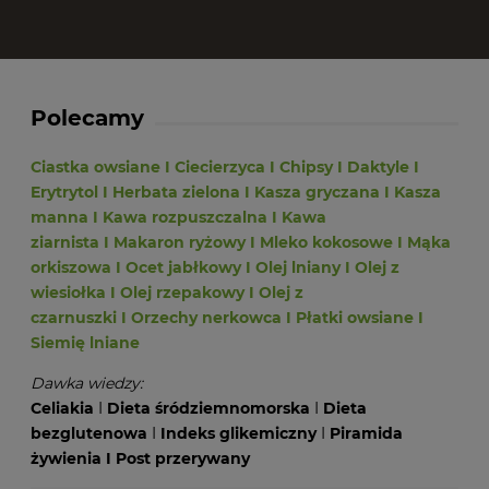
Polecamy
Ciastka owsiane
I
Ciecierzyca
I
Chipsy
I
Daktyle
I
Erytrytol
I
Herbata zielona
I
Kasza gryczana
I
Kasza
manna
I
Kawa rozpuszczalna
I
Kawa
ziarnista
I
Makaron ryżowy
I
Mleko kokosowe
I
Mąka
orkiszowa
I
Ocet jabłkowy
I
Olej lniany
I
Olej z
wiesiołka
I
Olej rzepakowy
I
Olej z
czarnuszki
I
Orzechy nerkowca
I
Płatki owsiane
I
Siemię lniane
Dawka wiedzy:
Celiakia
I
Dieta śródziemnomorska
I
Dieta
bezglutenowa
I
Indeks glikemiczny
I
Piramida
żywienia
I
Post przerywany