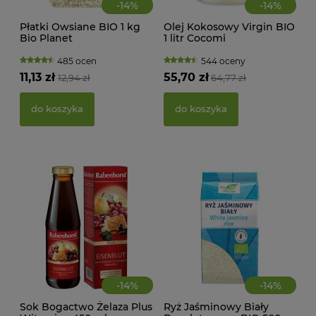
-
14
%
-
14
%
Płatki Owsiane BIO 1 kg
Olej Kokosowy Virgin BIO
Bio Planet
1 litr Cocomi
485 ocen
544 oceny
KWA
11,13 zł
55,70 zł
12,94 zł
64,77 zł
ŻEL
do koszyka
do koszyka
39,
d
-
14
%
-
14
%
Sok Bogactwo Żelaza Plus
Ryż Jaśminowy Biały