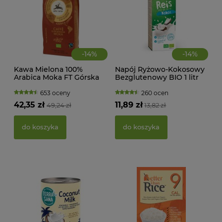
-
14
%
-
14
%
Kawa Mielona 100%
Napój Ryżowo-Kokosowy
CIA
Arabica Moka FT Górska
Bezglutenowy BIO 1 litr
KA
BIO 250 g Alce Nero
Natumi
WAN
TRA
653 oceny
260 ocen
(BI
42,35 zł
11,89 zł
49,24 zł
13,82 zł
22,
do koszyka
do koszyka
d