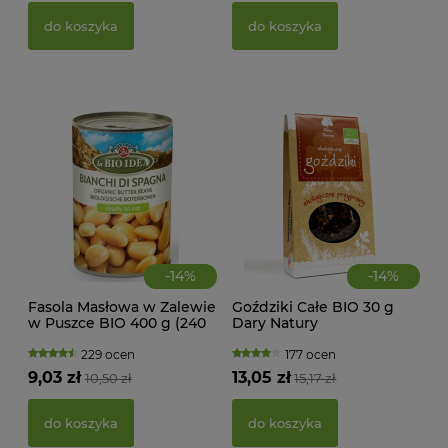
g -
21,
do koszyka
do koszyka
d
-
14
%
-
14
%
Fasola Masłowa w Zalewie
Goździki Całe BIO 30 g
w Puszce BIO 400 g (240
Dary Natury
g) La Bio Idea
229 ocen
177 ocen
KWA
9,03 zł
13,05 zł
10,50 zł
15,17 zł
ŻEL
do koszyka
do koszyka