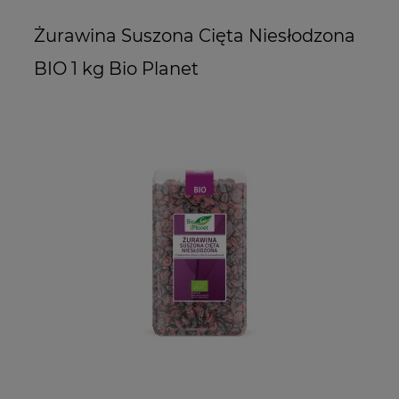
Żurawina Suszona Cięta Niesłodzona
Ż
BIO 1 kg Bio Planet
T