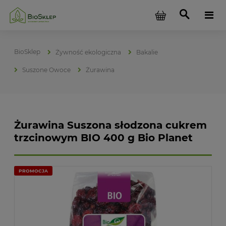
Żywność ekologiczna
Bakalie
Suszone Owoce
Żurawina
Żurawina Suszona słodzona cukrem
trzcinowym BIO 400 g Bio Planet
PROMOCJA