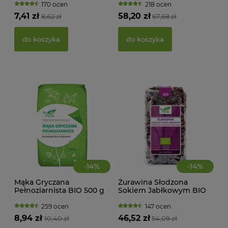
TRA
170 ocen
218 ocen
(BI
7,41 zł
58,20 zł
8,62 zł
67,68 zł
22,
do koszyka
do koszyka
d
-
14
%
-
14
%
Mąka Gryczana
Żurawina Słodzona
Pełnoziarnista BIO 500 g
Sokiem Jabłkowym BIO
MAK
Bio Planet
400 g Bio Planet
RY
259 ocen
147 ocen
FI
8,94 zł
46,52 zł
10,40 zł
54,09 zł
BEZ