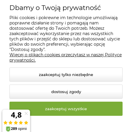
Moje konto
Dbamy o Twoją prywatność
Pliki cookies i pokrewne im technologie umożliwiają
Informacje
poprawne działanie strony i pomagają nam
dostosować ofertę do Twoich potrzeb. Możesz
zaakceptować wykorzystanie przez nas wszystkich
O nas
tych plików i przejść do sklepu lub dostosować użycie
plików do swoich preferencji, wybierając opcję
"Dostosuj zgody".
Więcej o plikach cookies przeczytasz w naszej Polityce
Kontakt
prywatności.
zaakceptuj tylko niezbędne
dostosuj zgody
zaakceptuj wszystkie
© 2026 biosklep.com.pl. Wszelkie prawa zastrzeżone.
Styl graficzny ShopGadget.pl
Sklep internetowy Shoper
Premium