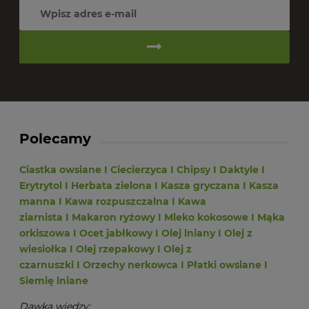
Polecamy
Ciastka owsiane
I
Ciecierzyca
I
Chipsy
I
Daktyle
I
Erytrytol
I
Herbata zielona
I
Kasza gryczana
I
Kasza
manna
I
Kawa rozpuszczalna
I
Kawa
ziarnista
I
Makaron ryżowy
I
Mleko kokosowe
I
Mąka
orkiszowa
I
Ocet jabłkowy
I
Olej lniany
I
Olej z
wiesiołka
I
Olej rzepakowy
I
Olej z
czarnuszki
I
Orzechy nerkowca
I
Płatki owsiane
I
Siemię lniane
Dawka wiedzy: