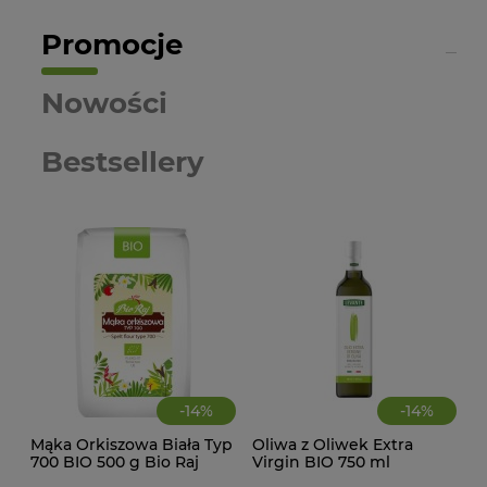
Promocje
Nowości
Bestsellery
-
14
%
-
14
%
Mąka Orkiszowa Biała Typ
Oliwa z Oliwek Extra
CIA
700 BIO 500 g Bio Raj
Virgin BIO 750 ml
KA
Levante
WAN