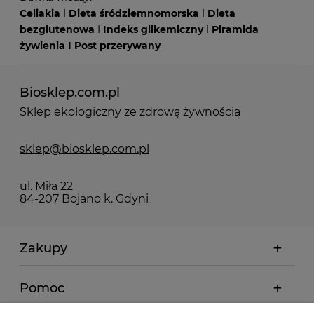
Celiakia
I
Dieta śródziemnomorska
I
Dieta
bezglutenowa
I
Indeks glikemiczny
I
Piramida
żywienia
I
Post przerywany
Biosklep.com.pl
Sklep ekologiczny ze zdrową żywnością
sklep@biosklep.com.pl
ul. Miła 22
84-207 Bojano k. Gdyni
Zakupy
Pomoc