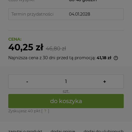
Termin przydatności
04.01.2028
CENA:
40,25 zł
46,80 zł
Najniższa cena z 30 dni przed tą promocją:
41,18 zł
Jeżeli
niż 30
cena 
pojawi
-
+
szt.
do koszyka
Zyskujesz
40
pkt [
?
]
zapytaj o produkt
dodaj opinię
dodaj do ulubionych