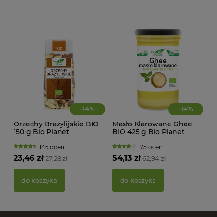
39,
d
-
14
%
-
14
%
Orzechy Brazylijskie BIO
Masło Klarowane Ghee
150 g Bio Planet
BIO 425 g Bio Planet
146 ocen
175 ocen
23,46 zł
54,13 zł
27,28 zł
62,94 zł
PAS
BIO
do koszyka
do koszyka
20,