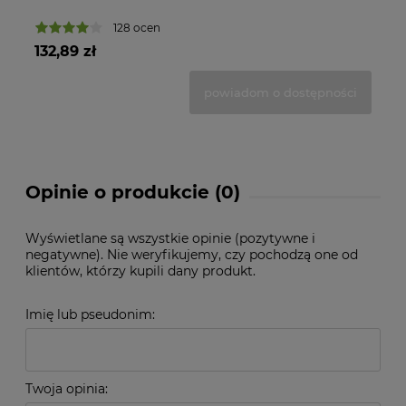
128 ocen
132,89 zł
16
powiadom o dostępności
Opinie o produkcie (0)
Wyświetlane są wszystkie opinie (pozytywne i
negatywne). Nie weryfikujemy, czy pochodzą one od
klientów, którzy kupili dany produkt.
Imię lub pseudonim:
Twoja opinia: