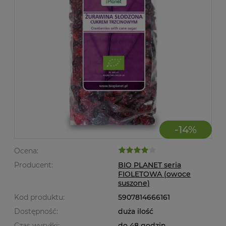
-
14
%
Ocena:
Producent:
BIO PLANET seria
FIOLETOWA (owoce
suszone)
Kod produktu:
5907814666161
Dostępność:
duża ilość
Czas wysyłki:
do 48 godzin