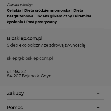
Dawka wiedzy:
Celiakia
I
Dieta śródziemnomorska
I
Dieta
bezglutenowa
I
Indeks glikemiczny
I
Piramida
żywienia
I
Post przerywany
Biosklep.com.pl
Sklep ekologiczny ze zdrową żywnością
sklep@biosklep.com.pl
ul. Miła 22
84-207 Bojano k. Gdyni
Zakupy
Pomoc