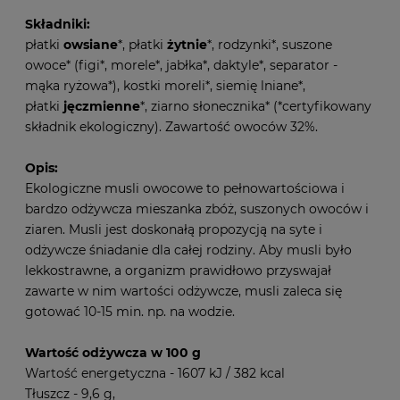
Składniki:
płatki
owsiane
*, płatki
żytnie
*, rodzynki*, suszone
owoce* (figi*, morele*, jabłka*, daktyle*, separator -
mąka ryżowa*), kostki moreli*, siemię lniane*,
płatki
jęczmienne
*, ziarno słonecznika* (*certyfikowany
składnik ekologiczny). Zawartość owoców 32%.
Opis:
Ekologiczne musli owocowe to pełnowartościowa i
bardzo odżywcza mieszanka zbóż, suszonych owoców i
ziaren. Musli jest doskonałą propozycją na syte i
odżywcze śniadanie dla całej rodziny. Aby musli było
lekkostrawne, a organizm prawidłowo przyswajał
zawarte w nim wartości odżywcze, musli zaleca się
gotować 10-15 min. np. na wodzie.
Wartość odżywcza w 100 g
Wartość energetyczna - 1607 kJ / 382 kcal
Tłuszcz - 9,6 g,