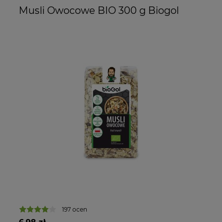
Musli Owocowe BIO 300 g Biogol
M
197 ocen