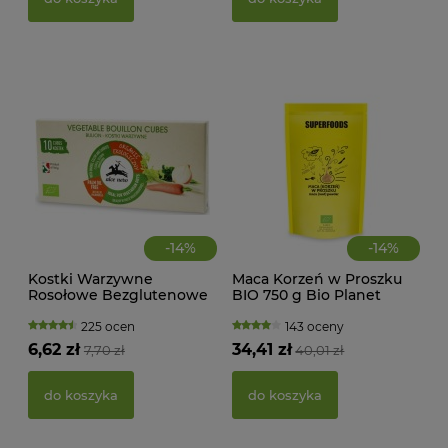
39,
d
-
14
%
-
14
%
Kostki Warzywne
Maca Korzeń w Proszku
Rosołowe Bezglutenowe
BIO 750 g Bio Planet
BIO 100 g Alce Nero
225 ocen
143 oceny
6,62 zł
34,41 zł
7,70 zł
40,01 zł
PAS
BIO
do koszyka
do koszyka