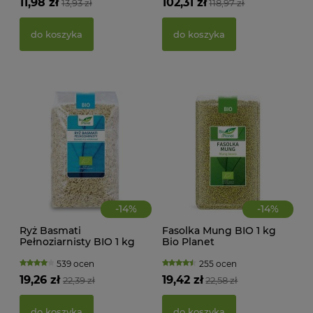
11,98 zł
102,31 zł
13,93 zł
118,97 zł
BEZ
g -
21,
do koszyka
do koszyka
d
-
14
%
-
14
%
Ryż Basmati
Fasolka Mung BIO 1 kg
Pełnoziarnisty BIO 1 kg
Bio Planet
Bio Planet
539 ocen
255 ocen
KWA
19,26 zł
19,42 zł
22,39 zł
22,58 zł
ŻEL
do koszyka
do koszyka