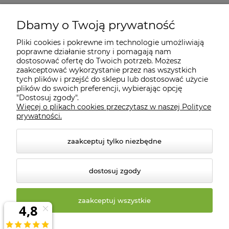
Moje konto
Dbamy o Twoją prywatność
Pliki cookies i pokrewne im technologie umożliwiają
Informacje
poprawne działanie strony i pomagają nam
dostosować ofertę do Twoich potrzeb. Możesz
zaakceptować wykorzystanie przez nas wszystkich
O nas
tych plików i przejść do sklepu lub dostosować użycie
plików do swoich preferencji, wybierając opcję
"Dostosuj zgody".
Więcej o plikach cookies przeczytasz w naszej Polityce
Kontakt
prywatności.
zaakceptuj tylko niezbędne
dostosuj zgody
zaakceptuj wszystkie
© 2026 biosklep.com.pl. Wszelkie prawa zastrzeżone.
Styl graficzny ShopGadget.pl
Sklep internetowy Shoper