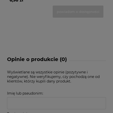
6,98 zł
10
powiadom o dostępności
Opinie o produkcie (0)
Wyświetlane są wszystkie opinie (pozytywne i
negatywne). Nie weryfikujemy, czy pochodzą one od
klientów, którzy kupili dany produkt.
Imię lub pseudonim: