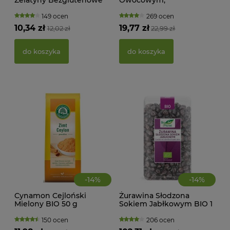
BIO 100 g Bio Planet
Liofilizowane Owoce BIO
WAN
10 x 2 g, 20 g Czary Mamy,
TRA
149 ocen
269 ocen
Helpa
(BI
10,34 zł
19,77 zł
12,02 zł
22,99 zł
22,
do koszyka
do koszyka
d
-
14
%
-
14
%
Cynamon Cejloński
Żurawina Słodzona
Mielony BIO 50 g
Sokiem Jabłkowym BIO 1
MAK
Lebensbaum
kg Bio Planet
RY
150 ocen
206 ocen
FI