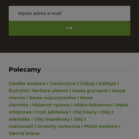
Polecamy
Ciastka owsiane
I
Ciecierzyca
I
Chipsy
I
Daktyle
I
Erytrytol
I
Herbata zielona
I
Kasza gryczana
I
Kasza
manna
I
Kawa rozpuszczalna
I
Kawa
ziarnista
I
Makaron ryżowy
I
Mleko kokosowe
I
Mąka
orkiszowa
I
Ocet jabłkowy
I
Olej lniany
I
Olej z
wiesiołka
I
Olej rzepakowy
I
Olej z
czarnuszki
I
Orzechy nerkowca
I
Płatki owsiane
I
Siemię lniane