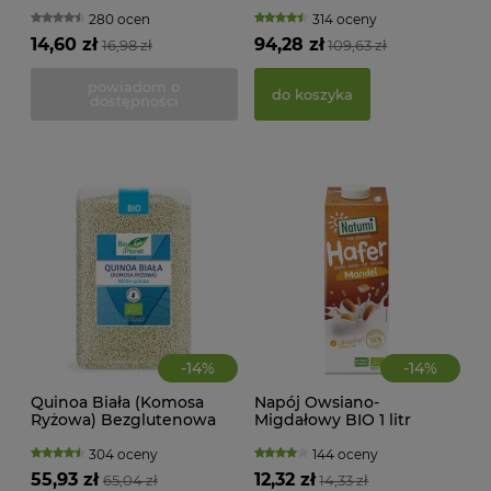
Dary Natury
100 g Moya Matcha
WAN
TRA
280 ocen
314 oceny
(BI
14,60 zł
94,28 zł
16,98 zł
109,63 zł
22,
powiadom o
do koszyka
dostępności
d
-
14
%
-
14
%
Quinoa Biała (Komosa
Napój Owsiano-
Ryżowa) Bezglutenowa
Migdałowy BIO 1 litr
MAK
BIO 2 kg Bio Planet
Natumi
RY
304 oceny
144 oceny
FI
55,93 zł
12,32 zł
65,04 zł
14,33 zł
BEZ