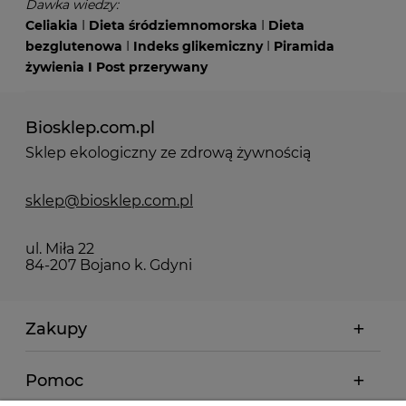
Dawka wiedzy:
Celiakia
I
Dieta śródziemnomorska
I
Dieta
bezglutenowa
I
Indeks glikemiczny
I
Piramida
żywienia
I
Post przerywany
Biosklep.com.pl
Sklep ekologiczny ze zdrową żywnością
sklep@biosklep.com.pl
ul. Miła 22
84-207 Bojano k. Gdyni
Zakupy
Pomoc