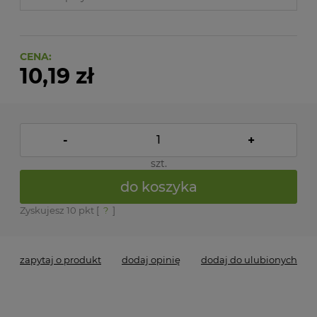
CENA:
10,19 zł
-
+
szt.
do koszyka
Zyskujesz
10
pkt [
?
]
zapytaj o produkt
dodaj opinię
dodaj do ulubionych