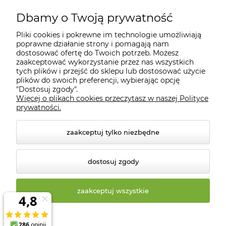
Moje konto
Dbamy o Twoją prywatność
Pliki cookies i pokrewne im technologie umożliwiają
Informacje
poprawne działanie strony i pomagają nam
dostosować ofertę do Twoich potrzeb. Możesz
zaakceptować wykorzystanie przez nas wszystkich
O nas
tych plików i przejść do sklepu lub dostosować użycie
plików do swoich preferencji, wybierając opcję
"Dostosuj zgody".
Więcej o plikach cookies przeczytasz w naszej Polityce
Kontakt
prywatności.
zaakceptuj tylko niezbędne
dostosuj zgody
zaakceptuj wszystkie
© 2026 biosklep.com.pl. Wszelkie prawa zastrzeżone.
Styl graficzny ShopGadget.pl
Sklep internetowy Shoper