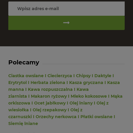
Polecamy
Ciastka owsiane
I
Ciecierzyca
I
Chipsy
I
Daktyle
I
Erytrytol
I
Herbata zielona
I
Kasza gryczana
I
Kasza
manna
I
Kawa rozpuszczalna
I
Kawa
ziarnista
I
Makaron ryżowy
I
Mleko kokosowe
I
Mąka
orkiszowa
I
Ocet jabłkowy
I
Olej lniany
I
Olej z
wiesiołka
I
Olej rzepakowy
I
Olej z
czarnuszki
I
Orzechy nerkowca
I
Płatki owsiane
I
Siemię lniane