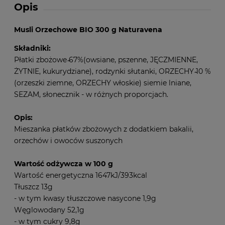
Opis
Musli Orzechowe BIO 300 g Naturavena
Składniki:
Płatki zbożowe ̴67%(owsiane, pszenne, JĘCZMIENNE,
ŻYTNIE, kukurydziane), rodzynki słutanki, ORZECHY ̴10 %
(orzeszki ziemne, ORZECHY włoskie) siemie lniane,
SEZAM, słonecznik - w różnych proporcjach.
Opis:
Mieszanka płatków zbożowych z dodatkiem bakalii,
orzechów i owoców suszonych
Wartość odżywcza w 100 g
Wartość energetyczna 1647kJ/393kcal
Tłuszcz 13g
- w tym kwasy tłuszczowe nasycone 1,9g
Węglowodany 52,1g
- w tym cukry 9,8g