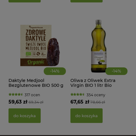
39,
d
-
14
%
-
14
%
Daktyle Medjool
Oliwa z Oliwek Extra
Bezglutenowe BIO 500 g
Virgin BIO 1 litr Bio
Zdrowe Daktyle
Planete
317 ocen
354 oceny
59,63 zł
67,65 zł
69,34 zł
78,66 zł
PAS
BIO
do koszyka
do koszyka
20,