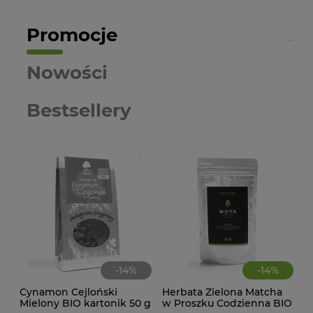
Promocje
Nowości
Bestsellery
-
14
%
-
14
%
Cynamon Cejloński
Herbata Zielona Matcha
CIA
Mielony BIO kartonik 50 g
w Proszku Codzienna BIO
KA