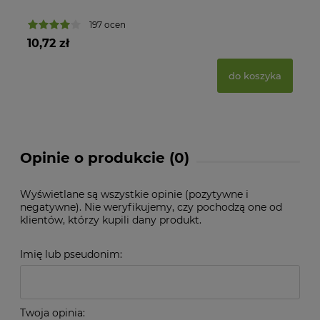
197 ocen
10,72 zł
6,
do koszyka
Opinie o produkcie (0)
Wyświetlane są wszystkie opinie (pozytywne i
negatywne). Nie weryfikujemy, czy pochodzą one od
klientów, którzy kupili dany produkt.
Imię lub pseudonim:
Twoja opinia: