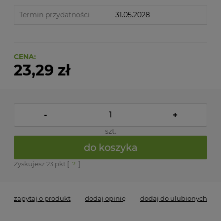
Termin przydatności
31.05.2028
CENA:
23,29 zł
-
+
szt.
do koszyka
Zyskujesz
23
pkt [
?
]
zapytaj o produkt
dodaj opinię
dodaj do ulubionych