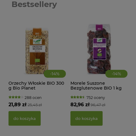
Bestsellery
-
14
%
-
14
%
Orzechy Włoskie BIO 300
Morele Suszone
CIA
g Bio Planet
Bezglutenowe BIO 1 kg
KA
Bio Planet
WAN
TRA
288 ocen
752 oceny
(BI
21,89 zł
82,96 zł
25,45 zł
96,47 zł
22,
do koszyka
do koszyka
d