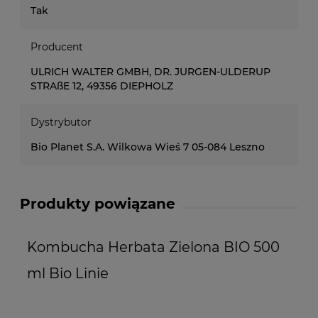
Tak
Producent
ULRICH WALTER GMBH, DR. JURGEN-ULDERUP
STRAßE 12, 49356 DIEPHOLZ
Dystrybutor
Bio Planet S.A. Wilkowa Wieś 7 05-084 Leszno
Produkty powiązane
Kombucha Herbata Zielona BIO 500
K
ml Bio Linie
B