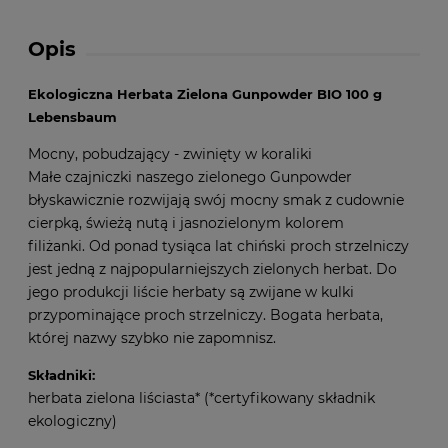
Opis
Ekologiczna Herbata Zielona Gunpowder BIO 100 g
Lebensbaum
Mocny, pobudzający - zwinięty w koraliki
Małe czajniczki naszego zielonego Gunpowder
błyskawicznie rozwijają swój mocny smak z cudownie
cierpką, świeżą nutą i jasnozielonym kolorem
filiżanki. Od ponad tysiąca lat chiński proch strzelniczy
jest jedną z najpopularniejszych zielonych herbat. Do
jego produkcji liście herbaty są zwijane w kulki
przypominające proch strzelniczy. Bogata herbata,
której nazwy szybko nie zapomnisz.
Składniki:
herbata zielona liściasta* (*certyfikowany składnik
ekologiczny)