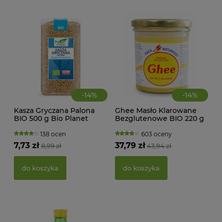
-
14
%
-
14
%
Kasza Gryczana Palona
Ghee Masło Klarowane
BIO 500 g Bio Planet
Bezglutenowe BIO 220 g
MAK
Finck Ayurveda
RY
138 ocen
603 oceny
FI
7,73 zł
37,79 zł
8,99 zł
43,94 zł
BEZ
g -
21,
do koszyka
do koszyka
d