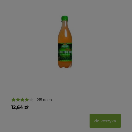
215 ocen
12,64 zł
33
do koszyka