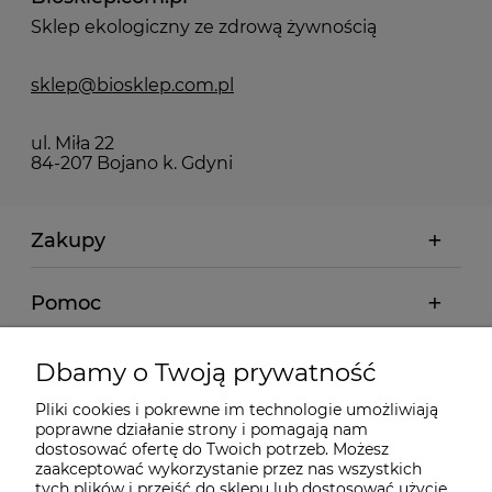
Sklep ekologiczny ze zdrową żywnością
sklep@biosklep.com.pl
ul. Miła 22
84-207 Bojano k. Gdyni
Zakupy
Pomoc
Moje konto
Dbamy o Twoją prywatność
Pliki cookies i pokrewne im technologie umożliwiają
Informacje
poprawne działanie strony i pomagają nam
dostosować ofertę do Twoich potrzeb. Możesz
zaakceptować wykorzystanie przez nas wszystkich
O nas
tych plików i przejść do sklepu lub dostosować użycie