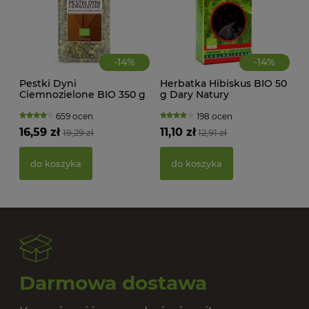
-
14
%
-
14
%
Pestki Dyni
Herbatka Hibiskus BIO 50
Ciemnozielone BIO 350 g
g Dary Natury
Bio Planet
659 ocen
198 ocen
16,59 zł
11,10 zł
19,29 zł
12,91 zł
PAS
BIO
do koszyka
do koszyka
20,
Darmowa dostawa