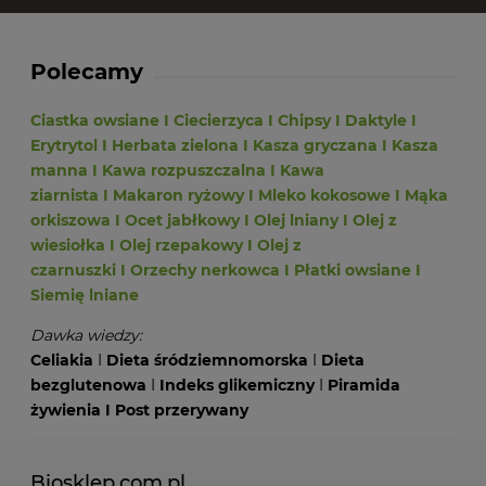
Polecamy
Ciastka owsiane
I
Ciecierzyca
I
Chipsy
I
Daktyle
I
Erytrytol
I
Herbata zielona
I
Kasza gryczana
I
Kasza
manna
I
Kawa rozpuszczalna
I
Kawa
ziarnista
I
Makaron ryżowy
I
Mleko kokosowe
I
Mąka
orkiszowa
I
Ocet jabłkowy
I
Olej lniany
I
Olej z
wiesiołka
I
Olej rzepakowy
I
Olej z
czarnuszki
I
Orzechy nerkowca
I
Płatki owsiane
I
Siemię lniane
Dawka wiedzy:
Celiakia
I
Dieta śródziemnomorska
I
Dieta
bezglutenowa
I
Indeks glikemiczny
I
Piramida
żywienia
I
Post przerywany
Biosklep.com.pl