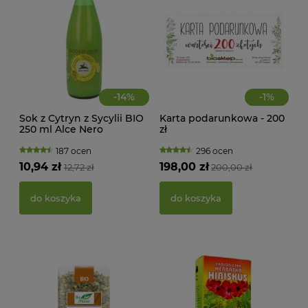
-
14
%
-
1
%
Sok z Cytryn z Sycylii BIO
Karta podarunkowa - 200
250 ml Alce Nero
zł
187 ocen
296 ocen
KWA
10,94 zł
198,00 zł
12,72 zł
200,00 zł
ŻEL
do koszyka
do koszyka
39,
d