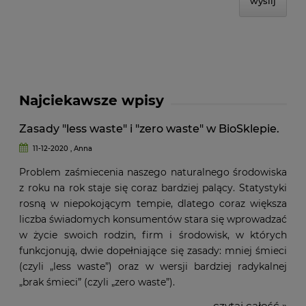
wyślij
Najciekawsze wpisy
Zasady "less waste" i "zero waste" w BioSklepie.
11-12-2020 , Anna
Problem zaśmiecenia naszego naturalnego środowiska
z roku na rok staje się coraz bardziej palący. Statystyki
rosną w niepokojącym tempie, dlatego coraz większa
liczba świadomych konsumentów stara się wprowadzać
w życie swoich rodzin, firm i środowisk, w których
funkcjonują, dwie dopełniające się zasady: mniej śmieci
(czyli „less waste”) oraz w wersji bardziej radykalnej
„brak śmieci” (czyli „zero waste”).
czytaj całość »