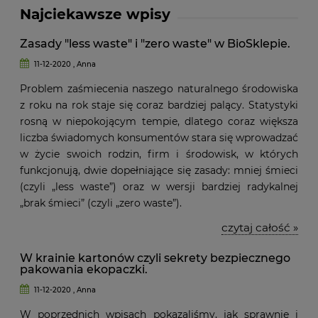
Najciekawsze wpisy
Zasady "less waste" i "zero waste" w BioSklepie.
11-12-2020 , Anna
Problem zaśmiecenia naszego naturalnego środowiska
z roku na rok staje się coraz bardziej palący. Statystyki
rosną w niepokojącym tempie, dlatego coraz większa
liczba świadomych konsumentów stara się wprowadzać
w życie swoich rodzin, firm i środowisk, w których
funkcjonują, dwie dopełniające się zasady: mniej śmieci
(czyli „less waste”) oraz w wersji bardziej radykalnej
„brak śmieci” (czyli „zero waste”).
czytaj całość »
W krainie kartonów czyli sekrety bezpiecznego
pakowania ekopaczki.
11-12-2020 , Anna
W poprzednich wpisach pokazaliśmy, jak sprawnie i