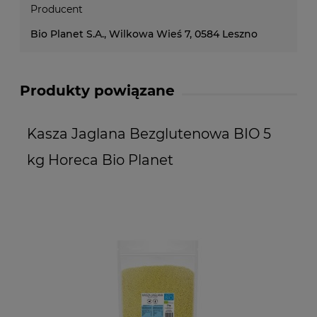
Producent
Bio Planet S.A., Wilkowa Wieś 7, 0584 Leszno
Produkty powiązane
Kasza Jaglana Bezglutenowa BIO 5
P
kg Horeca Bio Planet
P