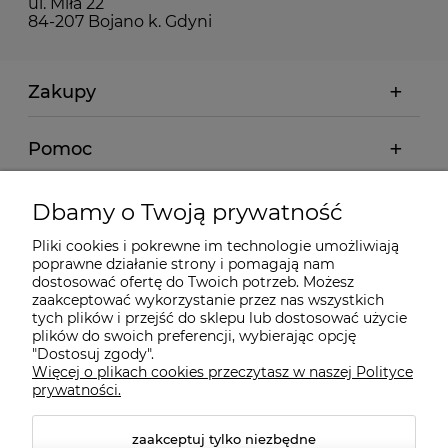
ul. Miła 22
84-207 Bojano k. Gdyni
Zakupy
Pomoc
Moje konto
Dbamy o Twoją prywatność
Pliki cookies i pokrewne im technologie umożliwiają
Informacje
poprawne działanie strony i pomagają nam
dostosować ofertę do Twoich potrzeb. Możesz
zaakceptować wykorzystanie przez nas wszystkich
O nas
tych plików i przejść do sklepu lub dostosować użycie
plików do swoich preferencji, wybierając opcję
"Dostosuj zgody".
Więcej o plikach cookies przeczytasz w naszej Polityce
Kontakt
prywatności.
zaakceptuj tylko niezbędne