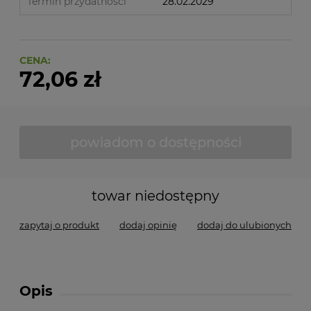
Termin przydatności
28.02.2029
CENA:
72,06 zł
powiadom o dostępności
towar niedostępny
zapytaj o produkt
dodaj opinię
dodaj do ulubionych
Opis