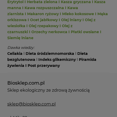
Erytrytol
I
Herbata zielona
I
Kasza gryczana
I
Kasza
manna
I
Kawa rozpuszczalna
I
Kawa
ziarnista
I
Makaron ryżowy
I
Mleko kokosowe
I
Mąka
orkiszowa
I
Ocet jabłkowy
I
Olej lniany
I
Olej z
wiesiołka
I
Olej rzepakowy
I
Olej z
czarnuszki
I
Orzechy nerkowca
I
Płatki owsiane
I
Siemię lniane
Dawka wiedzy:
Celiakia
I
Dieta śródziemnomorska
I
Dieta
bezglutenowa
I
Indeks glikemiczny
I
Piramida
żywienia
I
Post przerywany
Biosklep.com.pl
Sklep ekologiczny ze zdrową żywnością
sklep@biosklep.com.pl