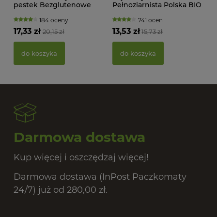
pestek Bezglutenowe
Pełnoziarnista Polska BIO
BIO 200 g Bio Planet
1 kg Bio Planet
184 oceny
741 ocen
17,33 zł
13,53 zł
20,15 zł
15,73 zł
PAS
BIO
do koszyka
do koszyka
20,
Darmowa dostawa
Kup więcej i oszczędzaj więcej!
Darmowa dostawa (InPost Paczkomaty
24/7) już od 280,00 zł.