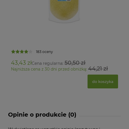
183 oceny
43,43 zł
50,50 zł
28
Cena regularna:
44,21 zł
Najniższa cena z 30 dni przed obniżką:
Na
do koszyka
Opinie o produkcie (0)