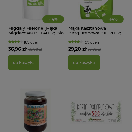
-
14
%
-
14
%
Migdały Mielone (Mąka
Mąka Kasztanowa
Migdałowa) BIO 400 g Bio
Bezglutenowa BIO 700 g
MAK
Planet
Bio Planet
RY
189 ocen
199 ocen
FI
36,96 zł
29,20 zł
42,98 zł
33,95 zł
BEZ
g -
21,
do koszyka
do koszyka
d