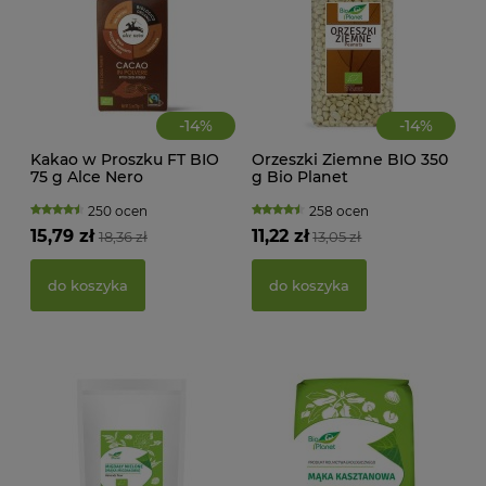
-
14
%
-
14
%
Kakao w Proszku FT BIO
Orzeszki Ziemne BIO 350
CIA
75 g Alce Nero
g Bio Planet
KA
WAN
TRA
250 ocen
258 ocen
(BI
15,79 zł
11,22 zł
18,36 zł
13,05 zł
22,
do koszyka
do koszyka
d