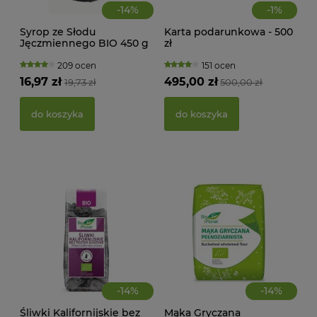
-
14
%
-
1
%
Syrop ze Słodu
Karta podarunkowa - 500
Jęczmiennego BIO 450 g
zł
Horizon
209 ocen
151 ocen
KWA
16,97 zł
495,00 zł
19,73 zł
500,00 zł
ŻEL
do koszyka
do koszyka
39,
d
-
14
%
-
14
%
Śliwki Kalifornijskie bez
Mąka Gryczana