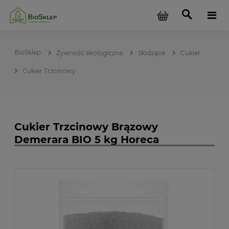
Żywność ekologiczna
Słodzące
Cukier
Cukier Trzcinowy
Cukier Trzcinowy Brązowy
Demerara BIO 5 kg Horeca