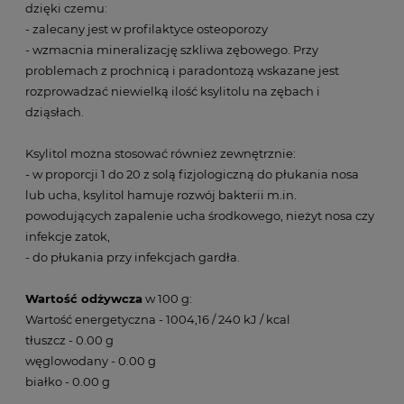
dzięki czemu:
- zalecany jest w profilaktyce osteoporozy
- wzmacnia mineralizację szkliwa zębowego. Przy
problemach z prochnicą i paradontozą wskazane jest
rozprowadzać niewielką ilość ksylitolu na zębach i
dziąsłach.
Ksylitol można stosować również zewnętrznie:
- w proporcji 1 do 20 z solą fizjologiczną do płukania nosa
lub ucha, ksylitol hamuje rozwój bakterii m.in.
powodujących zapalenie ucha środkowego, nieżyt nosa czy
infekcje zatok,
- do płukania przy infekcjach gardła.
Wartość odżywcza
w 100 g:
Wartość energetyczna - 1004,16 / 240 kJ / kcal
tłuszcz - 0.00 g
węglowodany - 0.00 g
białko - 0.00 g