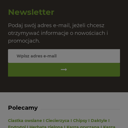
Newsletter
Podaj swój adres e-mail, jeżeli chcesz
otrzymywać informacje o nowościach i
promocjach.
Polecamy
Ciastka owsiane
I
Ciecierzyca
I
Chipsy
I
Daktyle
I
Erytrytol
I
Herbata zielona
I
Kasza gryczana
I
Kasza