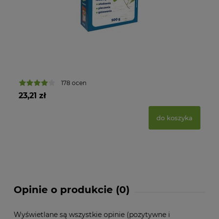
178 ocen
23,21 zł
35
do koszyka
Opinie o produkcie (0)
Wyświetlane są wszystkie opinie (pozytywne i