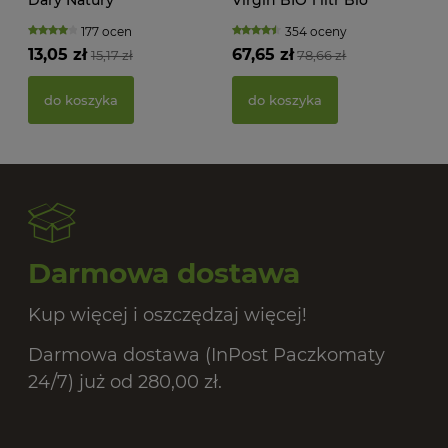
Planete
177 ocen
354 oceny
13,05 zł
67,65 zł
15,17 zł
78,66 zł
PAS
BIO
do koszyka
do koszyka
20,
Darmowa dostawa
Kup więcej i oszczędzaj więcej!
Darmowa dostawa (InPost Paczkomaty
24/7) już od 280,00 zł.