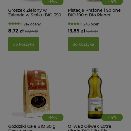
-
14
%
-
14
%
Groszek Zielony w
Pistacje Prażone i Solone
Zalewie w Słoiku BIO 350
BIO 100 g Bio Planet
g Bio Europa
214 oceny
245 ocen
KWA
8,72 zł
13,85 zł
10,14 zł
16,11 zł
ŻEL
do koszyka
do koszyka
39,
d
-
14
%
-
14
%
Goździki Całe BIO 30 g
Oliwa z Oliwek Extra
Dary Natury
Virgin BIO 1 litr Bio