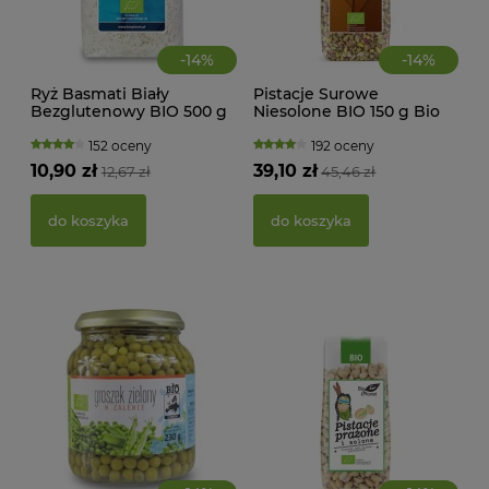
-
14
%
-
14
%
Ryż Basmati Biały
Pistacje Surowe
Bezglutenowy BIO 500 g
Niesolone BIO 150 g Bio
MAK
Bio Planet
Planet
RY
152 oceny
192 oceny
FI
10,90 zł
39,10 zł
12,67 zł
45,46 zł
BEZ
g -
21,
do koszyka
do koszyka
d