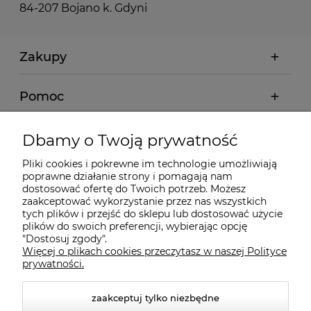
84-207 Bojano k. Gdyni
Zakupy
Pomoc
Moje konto
Dbamy o Twoją prywatność
Pliki cookies i pokrewne im technologie umożliwiają
Informacje
poprawne działanie strony i pomagają nam
dostosować ofertę do Twoich potrzeb. Możesz
zaakceptować wykorzystanie przez nas wszystkich
O nas
tych plików i przejść do sklepu lub dostosować użycie
plików do swoich preferencji, wybierając opcję
"Dostosuj zgody".
Więcej o plikach cookies przeczytasz w naszej Polityce
Kontakt
prywatności.
zaakceptuj tylko niezbędne