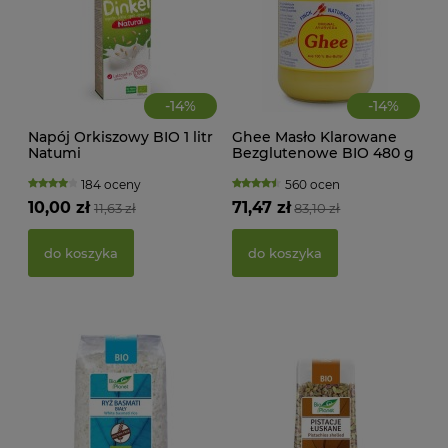
-
14
%
-
14
%
Napój Orkiszowy BIO 1 litr
Ghee Masło Klarowane
CIA
Natumi
Bezglutenowe BIO 480 g
KA
Finck Ayurveda
WAN
TRA
184 oceny
560 ocen
(BI
10,00 zł
71,47 zł
11,63 zł
83,10 zł
22,
do koszyka
do koszyka
d