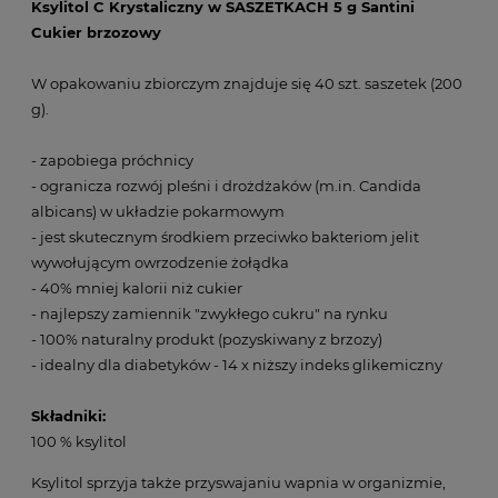
Ksylitol C Krystaliczny w SASZETKACH 5 g Santini
Cukier brzozowy
W opakowaniu zbiorczym znajduje się 40 szt. saszetek (200
g).
- zapobiega próchnicy
- ogranicza rozwój pleśni i drożdżaków (m.in. Candida
albicans) w układzie pokarmowym
- jest skutecznym środkiem przeciwko bakteriom jelit
wywołującym owrzodzenie żołądka
- 40% mniej kalorii niż cukier
- najlepszy zamiennik "zwykłego cukru" na rynku
- 100% naturalny produkt (pozyskiwany z brzozy)
- idealny dla diabetyków - 14 x niższy indeks glikemiczny
Składniki:
100 % ksylitol
Ksylitol sprzyja także przyswajaniu wapnia w organizmie,