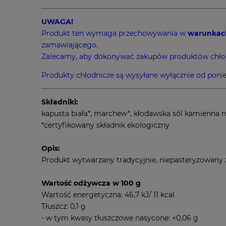
UWAGA!
Produkt ten wymaga przechowywania w
warunkac
zamawiającego.
Zalecamy, aby dokonywać zakupów produktów chłodnic
Produkty chłodnicze są wysyłane wyłącznie od ponie
Składniki:
kapusta biała*, marchew*, kłodawska sól kamienna 
*certyfikowany składnik ekologiczny
Opis:
Produkt wytwarzany tradycyjnie, niepasteryzowany 
Wartość odżywcza w 100 g
Wartość energetyczna: 46,7 kJ/ 11 kcal
Tłuszcz: 0,1 g
- w tym kwasy tłuszczowe nasycone: <0,06 g