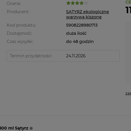
CE
Ocena:
1
Producent:
SĄTYRZ ekologiczne
warzywa kiszone
Kod produktu:
5908228980713
Dostępność:
duża ilość
Czas wysyłki:
do 48 godzin
Termin przydatności
24.11.2026
za
300 ml Sątyrz
❄️