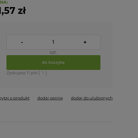
NA:
1,57 zł
-
+
szt.
do koszyka
Zyskujesz
11
pkt [
?
]
pytaj o produkt
dodaj opinię
dodaj do ulubionych