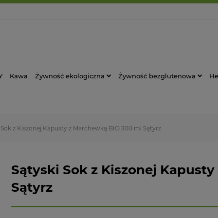
Y
Kawa
Żywność ekologiczna
Żywność bezglutenowa
He
 Sok z Kiszonej Kapusty z Marchewką BIO 300 ml Sątyrz
Sątyski Sok z Kiszonej Kapust
Sątyrz