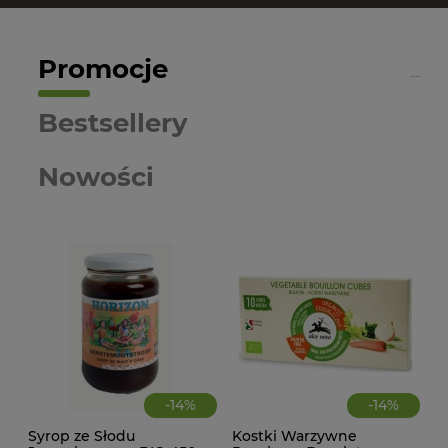
Promocje
Bestsellery
Nowości
-
14
%
-
14
%
Syrop ze Słodu
Kostki Warzywne
CIA