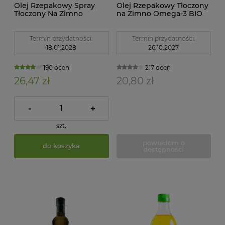
Olej Rzepakowy Spray
Olej Rzepakowy Tłoczony
Tłoczony Na Zimno
na Zimno Omega-3 BIO
Omega-3 BIO 200 ml
500 ml Ekko
Ekko BioNaturalis
Termin przydatności:
Termin przydatności:
18.01.2028
26.10.2027
190 ocen
217 ocen
26,47 zł
20,80 zł
-
+
szt.
powiadom o
do koszyka
dostępności