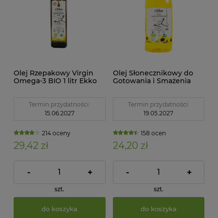
Olej Rzepakowy Virgin
Olej Słonecznikowy do
Omega-3 BIO 1 litr Ekko
Gotowania i Smażenia
Tłoczony na Zimno BIO 1 L
Ekko
Termin przydatności:
Termin przydatności:
15.06.2027
19.05.2027
214 oceny
158 ocen
29,42 zł
24,20 zł
-
+
-
+
szt.
szt.
do koszyka
do koszyka