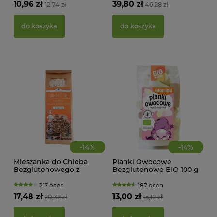
FI
10,96 zł
39,80 zł
12,74 zł
46,28 zł
BEZ
g -
21,
do koszyka
do koszyka
d
-
14
%
-
14
%
Mieszanka do Chleba
Pianki Owocowe
Bezglutenowego z
Bezglutenowe BIO 100 g
Pestkami Dyni 500 g Pięć
Biominki
Przemian
217 ocen
187 ocen
KWA
17,48 zł
13,00 zł
20,32 zł
15,12 zł
ŻEL