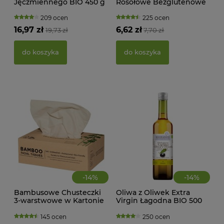
Jęczmiennego BIO 450 g
Rosołowe Bezglutenowe
KA
Horizon
BIO 100 g Alce Nero
WAN
TRA
209 ocen
225 ocen
(BI
16,97 zł
6,62 zł
19,73 zł
7,70 zł
22,
do koszyka
do koszyka
d
-
14
%
-
14
%
Bambusowe Chusteczki
Oliwa z Oliwek Extra
3-warstwowe w Kartonie
Virgin Łagodna BIO 500
MAK
100 szt. Zuzii
ml Bio Planete
RY
145 ocen
250 ocen