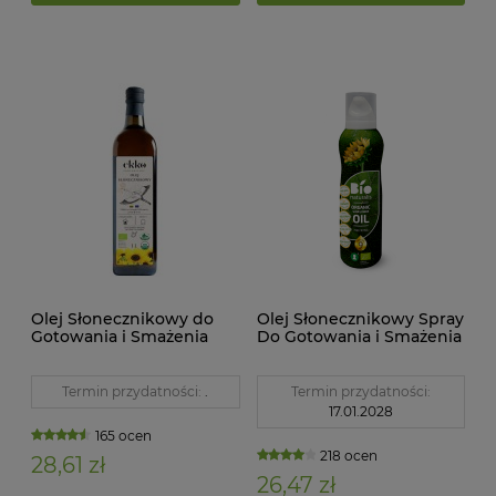
Olej Słonecznikowy do
Olej Słonecznikowy Spray
Gotowania i Smażenia
Do Gotowania i Smażenia
Tłoczony na Zimno BIO 1
Tłoczony na Zimno BIO
litr Ekko
200ml Ekko
Termin przydatności:
.
Termin przydatności:
17.01.2028
165 ocen
218 ocen
28,61 zł
26,47 zł