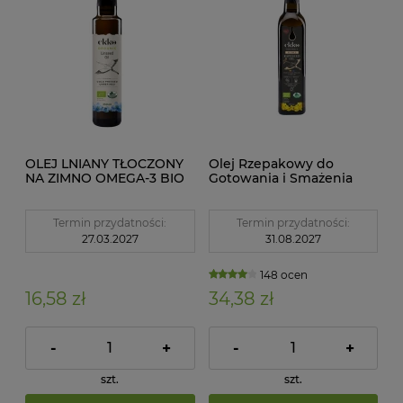
OLEJ LNIANY TŁOCZONY
Olej Rzepakowy do
NA ZIMNO OMEGA-3 BIO
Gotowania i Smażenia
250 ml - EKKO
Tłoczony na Zimno BIO 1 l
Ekko
Termin przydatności:
Termin przydatności:
27.03.2027
31.08.2027
148 ocen
16,58 zł
34,38 zł
-
+
-
+
szt.
szt.