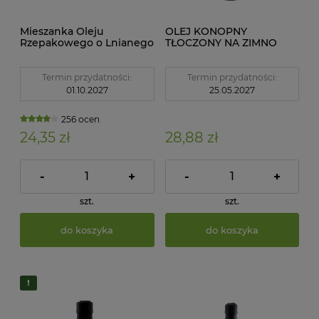
Mieszanka Oleju
OLEJ KONOPNY
Rzepakowego o Lnianego
TŁOCZONY NA ZIMNO
Omega-3 BIO 500 ml
OMEGA-3 BIO 250 ml -
Ekko
EKKO
Termin przydatności:
Termin przydatności:
01.10.2027
25.05.2027
256 ocen
24,35 zł
28,88 zł
-
+
-
+
szt.
szt.
do koszyka
do koszyka