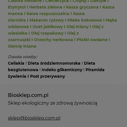
Ciastka owsiane
I
Ciecierzyca
I
Chipsy
I
Daktyle
I
Erytrytol
I
Herbata zielona
I
Kasza gryczana
I
Kasza
manna
I
Kawa rozpuszczalna
I
Kawa
ziarnista
I
Makaron ryżowy
I
Mleko kokosowe
I
Mąka
orkiszowa
I
Ocet jabłkowy
I
Olej lniany
I
Olej z
wiesiołka
I
Olej rzepakowy
I
Olej z
czarnuszki
I
Orzechy nerkowca
I
Płatki owsiane
I
Siemię lniane
Dawka wiedzy:
Celiakia
I
Dieta śródziemnomorska
I
Dieta
bezglutenowa
I
Indeks glikemiczny
I
Piramida
żywienia
I
Post przerywany
Biosklep.com.pl
Sklep ekologiczny ze zdrową żywnością
sklep@biosklep.com.pl