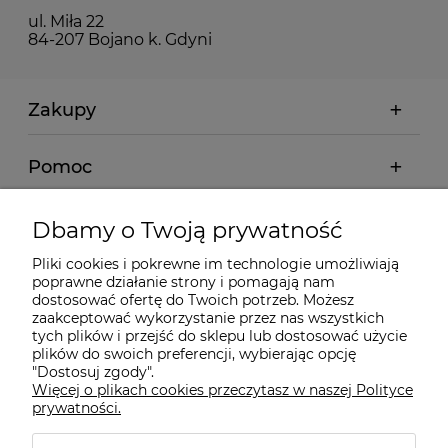
ul. Miła 22
84-207 Bojano k. Gdyni
Zakupy
Pomoc
Moje konto
Dbamy o Twoją prywatność
Pliki cookies i pokrewne im technologie umożliwiają
Informacje
poprawne działanie strony i pomagają nam
dostosować ofertę do Twoich potrzeb. Możesz
zaakceptować wykorzystanie przez nas wszystkich
O nas
tych plików i przejść do sklepu lub dostosować użycie
plików do swoich preferencji, wybierając opcję
"Dostosuj zgody".
Więcej o plikach cookies przeczytasz w naszej Polityce
Kontakt
prywatności.