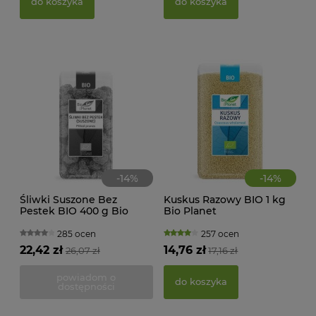
do koszyka
do koszyka
39,
d
-
14
%
-
14
%
Śliwki Suszone Bez
Kuskus Razowy BIO 1 kg
Pestek BIO 400 g Bio
Bio Planet
Planet
285 ocen
257 ocen
22,42 zł
14,76 zł
26,07 zł
17,16 zł
PAS
BIO
powiadom o
do koszyka
dostępności