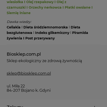
wiesiołka
I
Olej rzepakowy
I
Olej z
czarnuszki
I
Orzechy nerkowca
I
Płatki owsiane
I
Siemię lniane
Dawka wiedzy:
Celiakia
I
Dieta śródziemnomorska
I
Dieta
bezglutenowa
I
Indeks glikemiczny
I
Piramida
żywienia
I
Post przerywany
Biosklep.com.pl
Sklep ekologiczny ze zdrową żywnością
sklep@biosklep.com.pl
ul. Miła 22
84-207 Bojano k. Gdyni