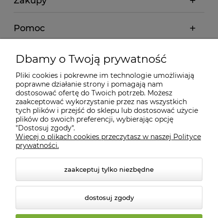
Zakupy
Pomoc
Moje konto
Dbamy o Twoją prywatność
Pliki cookies i pokrewne im technologie umożliwiają
Informacje
poprawne działanie strony i pomagają nam
dostosować ofertę do Twoich potrzeb. Możesz
zaakceptować wykorzystanie przez nas wszystkich
O nas
tych plików i przejść do sklepu lub dostosować użycie
plików do swoich preferencji, wybierając opcję
"Dostosuj zgody".
Więcej o plikach cookies przeczytasz w naszej Polityce
Kontakt
prywatności.
zaakceptuj tylko niezbędne
dostosuj zgody