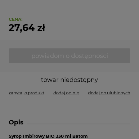
CENA:
27,64 zł
powiadom o dostępności
towar niedostępny
zapytaj o produkt
dodaj opinię
dodaj do ulubionych
Opis
Syrop Imbirowy BIO 330 ml Batom