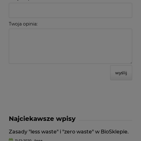
Twoja opinia:
wyślij
Najciekawsze wpisy
Zasady "less waste" i "zero waste" w BioSklepie.
11-12-2020 , Anna