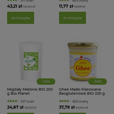
Bio Planet
317 ocen
653 oceny
KWA
43,21 zł
11,77 zł
50,24 zł
13,69 zł
ŻEL
do koszyka
do koszyka
39,
d
-
14
%
-
14
%
Migdały Mielone BIO 250
Ghee Masło Klarowane
g Bio Planet
Bezglutenowe BIO 220 g
Finck Ayurveda
257 ocen
603 oceny
24,87 zł
37,79 zł
28,92 zł
43,94 zł
PAS