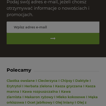
Podaj swój adres e-mail, jeżeli chcesz
otrzymywać informacje o nowościach i
promocjach.
Polecamy
Ciastka owsiane
I
Ciecierzyca
I
Chipsy
I
Daktyle
I
Erytrytol
I
Herbata zielona
I
Kasza gryczana
I
Kasza
manna
I
Kawa rozpuszczalna
I
Kawa
ziarnista
I
Makaron ryżowy
I
Mleko kokosowe
I
Mąka
orkiszowa
I
Ocet jabłkowy
I
Olej lniany
I
Olej z