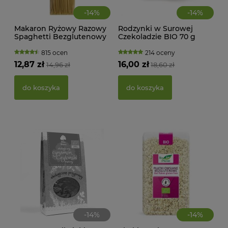
-
14
%
-
14
%
Makaron Ryżowy Razowy
Rodzynki w Surowej
CIA
Spaghetti Bezglutenowy
Czekoladzie BIO 70 g
KA
BIO 250 g Rapunzel
Cocoa
WAN
TRA
815 ocen
214 oceny
(BI
12,87 zł
16,00 zł
14,96 zł
18,60 zł
22,
do koszyka
do koszyka
d
-
14
%
-
14
%