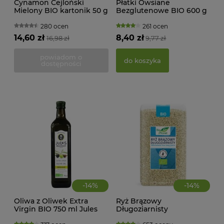
Cynamon Cejloński
Płatki Owsiane
Mielony BIO kartonik 50 g
Bezglutenowe BIO 600 g
MAK
Dary Natury
Bio Planet
RY
280 ocen
261 ocen
FI
14,60 zł
8,40 zł
16,98 zł
9,77 zł
BEZ
g -
powiadom o
21,
do koszyka
dostępności
d
-
14
%
-
14
%
Oliwa z Oliwek Extra
Ryż Brązowy
Virgin BIO 750 ml Jules
Długoziarnisty
Brochenin
Bezglutenowy BIO 1 kg