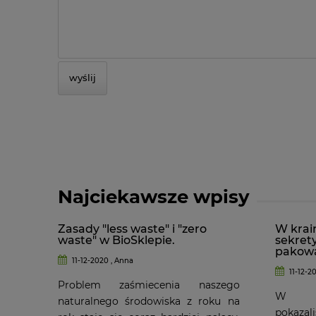
wyślij
Najciekawsze wpisy
Zasady "less waste" i "zero
W krain
waste" w BioSklepie.
sekret
pakowa
11-12-2020 , Anna
11-12-2
Problem zaśmiecenia naszego
W po
naturalnego środowiska z roku na
pokaza