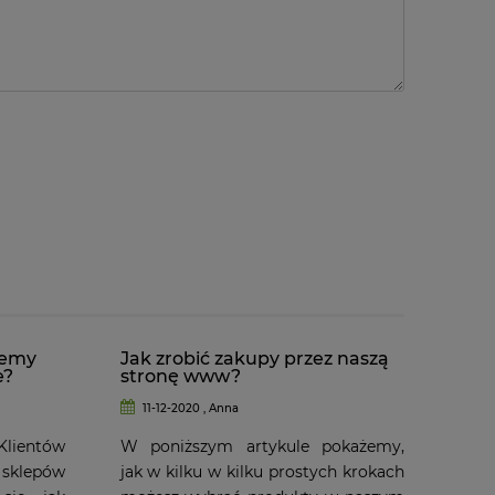
jemy
Jak zrobić zakupy przez naszą
e?
stronę www?
11-12-2020 , Anna
entów
W poniższym artykule pokażemy,
klepów
jak w kilku w kilku prostych krokach