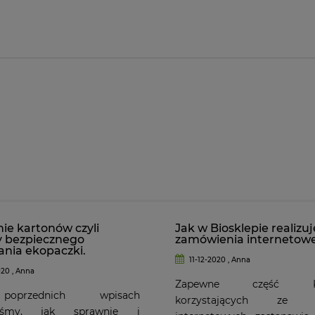
ie kartonów czyli
Jak w Biosklepie realizu
y bezpiecznego
zamówienia internetow
nia ekopaczki.
11-12-2020 , Anna
020 , Anna
Zapewne część Kli
przednich wpisach
korzystających ze s
liśmy, jak sprawnie i