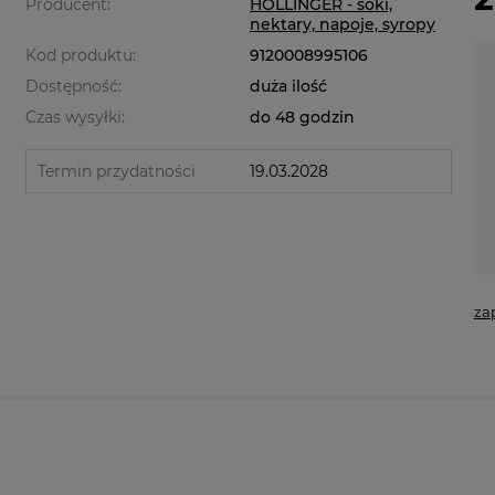
Producent:
HOLLINGER - soki,
nektary, napoje, syropy
Kod produktu:
9120008995106
Dostępność:
duża ilość
Czas wysyłki:
do 48 godzin
Termin przydatności
19.03.2028
za