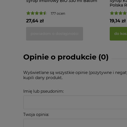
Syrop Imbirowy BIO 330 ml Batom
Syrop K
Polska 
177 ocen
27,64 zł
19,14 zł
powiadom o dostępności
do kos
Opinie o produkcie (0)
Wyświetlane są wszystkie opinie (pozytywne i negat
kupili dany produkt.
Imię lub pseudonim:
Twoja opinia: