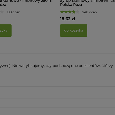
urkumowo - Imbirowy 250 ml
Syrop Malinowy z Imbirem 25
Róża
Polska Róża
188 ocen
248 ocen
18,62 zł
zyka
do koszyka
ywne). Nie weryfikujemy, czy pochodzą one od klientów, którzy