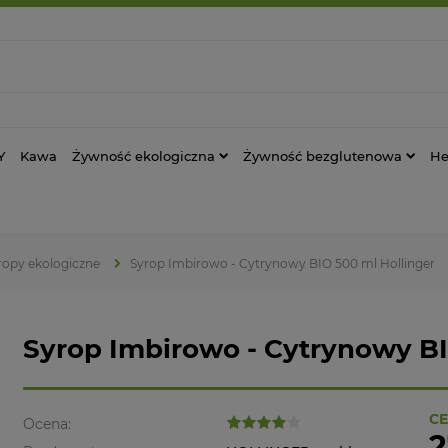
Y
Kawa
Żywność ekologiczna
Żywność bezglutenowa
He
ropy ekologiczne
Syrop Imbirowo - Cytrynowy BIO 500 ml Hollinger
Syrop Imbirowo - Cytrynowy BI
CE
Ocena:
2