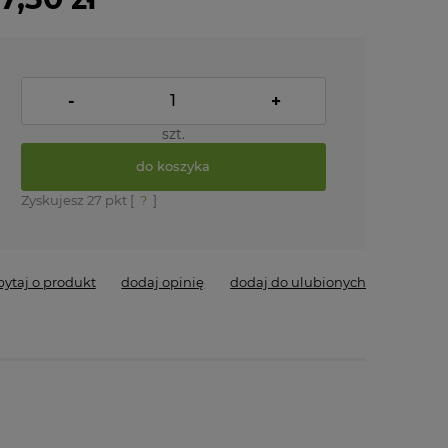
-
+
szt.
do koszyka
Zyskujesz
27
pkt [
?
]
pytaj o produkt
dodaj opinię
dodaj do ulubionych