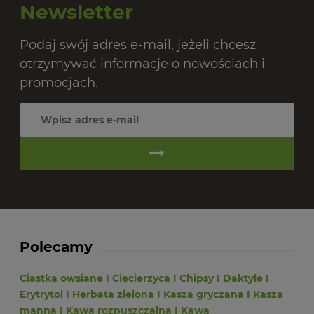
Newsletter
Podaj swój adres e-mail, jeżeli chcesz
otrzymywać informacje o nowościach i
promocjach.
Polecamy
Ciastka owsiane
I
Ciecierzyca
I
Chipsy
I
Daktyle
I
Erytrytol
I
Herbata zielona
I
Kasza gryczana
I
Kasza
manna
I
Kawa rozpuszczalna
I
Kawa