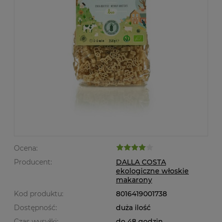
Ocena:
Producent:
DALLA COSTA
ekologiczne włoskie
makarony
Kod produktu:
8016419001738
Dostępność:
duża ilość
Czas wysyłki:
do 48 godzin