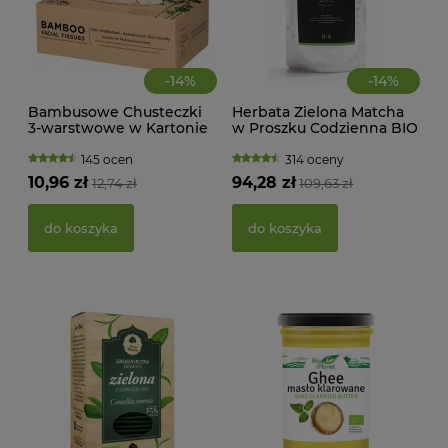
-
14
%
-
14
%
Bambusowe Chusteczki
Herbata Zielona Matcha
CIA
3-warstwowe w Kartonie
w Proszku Codzienna BIO
KA
100 szt. Zuzii
100 g Moya Matcha
WAN
TRA
145 ocen
314 oceny
(BI
10,96 zł
94,28 zł
12,74 zł
109,63 zł
22,
do koszyka
do koszyka
d