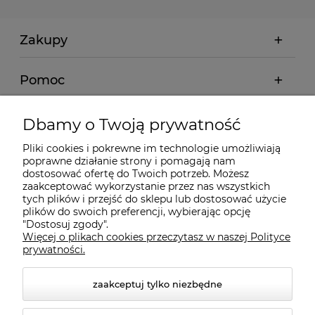
Zakupy
Pomoc
Moje konto
Dbamy o Twoją prywatność
Pliki cookies i pokrewne im technologie umożliwiają
Informacje
poprawne działanie strony i pomagają nam
dostosować ofertę do Twoich potrzeb. Możesz
zaakceptować wykorzystanie przez nas wszystkich
O nas
tych plików i przejść do sklepu lub dostosować użycie
plików do swoich preferencji, wybierając opcję
"Dostosuj zgody".
Więcej o plikach cookies przeczytasz w naszej Polityce
Kontakt
prywatności.
zaakceptuj tylko niezbędne