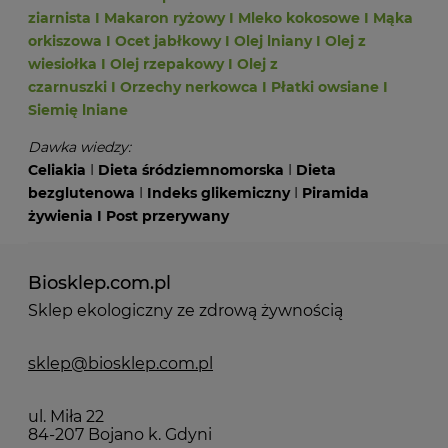
ziarnista
I
Makaron ryżowy
I
Mleko kokosowe
I
Mąka
orkiszowa
I
Ocet jabłkowy
I
Olej lniany
I
Olej z
wiesiołka
I
Olej rzepakowy
I
Olej z
czarnuszki
I
Orzechy nerkowca
I
Płatki owsiane
I
Siemię lniane
Dawka wiedzy:
Celiakia
I
Dieta śródziemnomorska
I
Dieta
bezglutenowa
I
Indeks glikemiczny
I
Piramida
żywienia
I
Post przerywany
Biosklep.com.pl
Sklep ekologiczny ze zdrową żywnością
sklep@biosklep.com.pl
ul. Miła 22
84-207 Bojano k. Gdyni