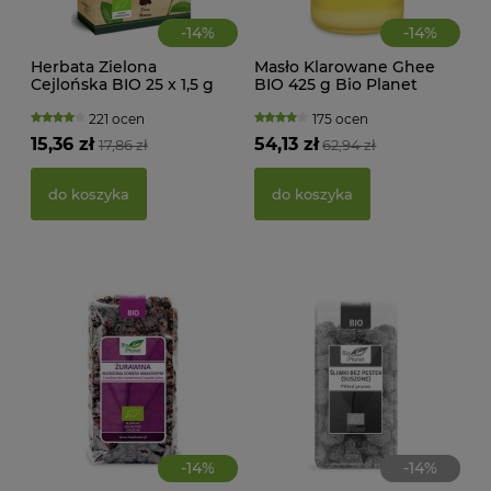
-
14
%
-
14
%
Herbata Zielona
Masło Klarowane Ghee
Cejlońska BIO 25 x 1,5 g
BIO 425 g Bio Planet
MAK
Dary Natury
RY
221 ocen
175 ocen
FI
15,36 zł
54,13 zł
17,86 zł
62,94 zł
BEZ
g -
21,
do koszyka
do koszyka
d
-
14
%
-
14
%