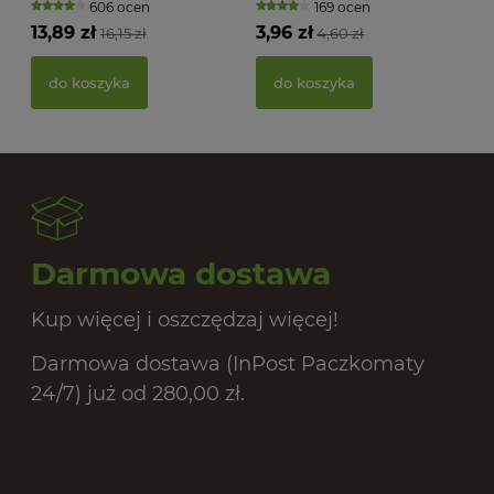
606 ocen
169 ocen
13,89 zł
3,96 zł
16,15 zł
4,60 zł
PAS
BIO
do koszyka
do koszyka
20,
Darmowa dostawa
Kup więcej i oszczędzaj więcej!
Darmowa dostawa (InPost Paczkomaty
24/7) już od 280,00 zł.