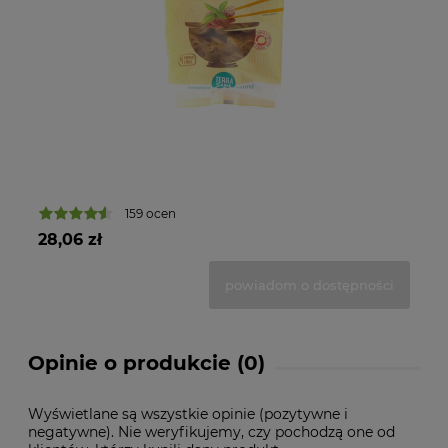
16
159 ocen
28,06 zł
powiadom o dostępności
Opinie o produkcie (0)
Wyświetlane są wszystkie opinie (pozytywne i
negatywne). Nie weryfikujemy, czy pochodzą one od