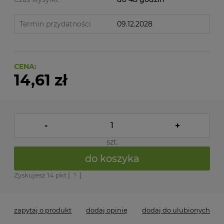
Termin przydatności
09.12.2028
CENA:
14,61 zł
-
+
szt.
do koszyka
Zyskujesz
14
pkt [
?
]
zapytaj o produkt
dodaj opinię
dodaj do ulubionych