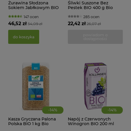
Żurawina Słodzona
Śliwki Suszone Bez
Sokiem Jabłkowym BIO
Pestek BIO 400 g Bio
400 g Bio Planet
Planet
147 ocen
285 ocen
KWA
46,52 zł
22,42 zł
54,09 zł
26,07 zł
ŻEL
powiadom o
do koszyka
dostępności
39,
d
-
14
%
-
14
%
Kasza Gryczana Palona
Napój z Czerwonych
Polska BIO 1 kg Bio
Winogron BIO 200 ml
Planet
Hollinger