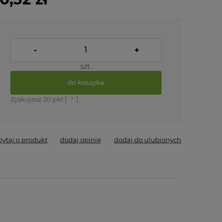
-
+
szt.
do koszyka
Zyskujesz
20
pkt [
?
]
pytaj o produkt
dodaj opinię
dodaj do ulubionych