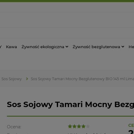
Y
Kawa
Żywność ekologiczna
Żywność bezglutenowa
He
Sos Sojowy
Sos Sojowy Tamari Mocny Bezglutenowy BIO 145 ml Lim
Sos Sojowy Tamari Mocny Bezg
CE
Ocena:
2