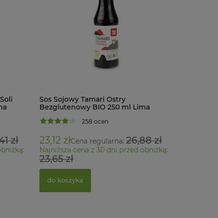
Soli
Sos Sojowy Tamari Ostry
Sos Sojo
ma
Bezglutenowy BIO 250 ml Lima
Bezglute
258 ocen
41 zł
23,12 zł
26,88 zł
32,34 zł
Cena regularna:
obniżką:
Najniższa cena z 30 dni przed obniżką:
Najniższa 
23,65 zł
35,95 zł
do koszyka
do kosz