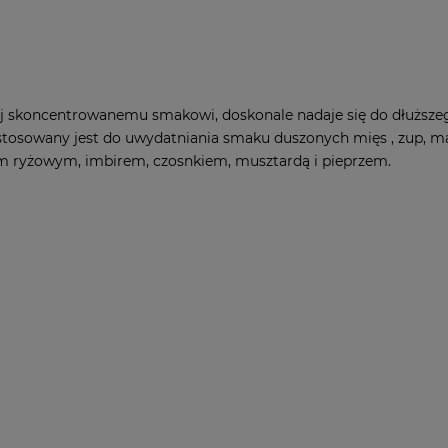
iej skoncentrowanemu smakowi, doskonale nadaje się do dłuższeg
ri stosowany jest do uwydatniania smaku duszonych mięs , zup,
m ryżowym, imbirem, czosnkiem, musztardą i pieprzem.