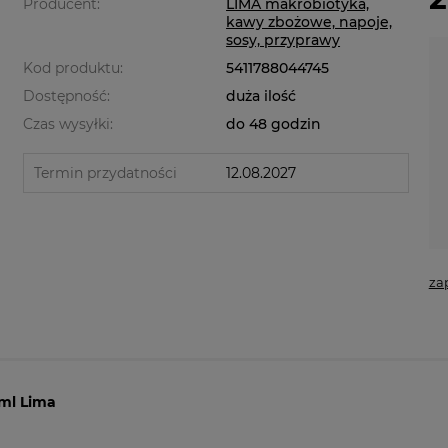
Producent:
LIMA makrobiotyka,
kawy zbożowe, napoje,
sosy, przyprawy
Kod produktu:
5411788044745
Dostępność:
duża ilość
Czas wysyłki:
do 48 godzin
Termin przydatności
12.08.2027
za
ml Lima