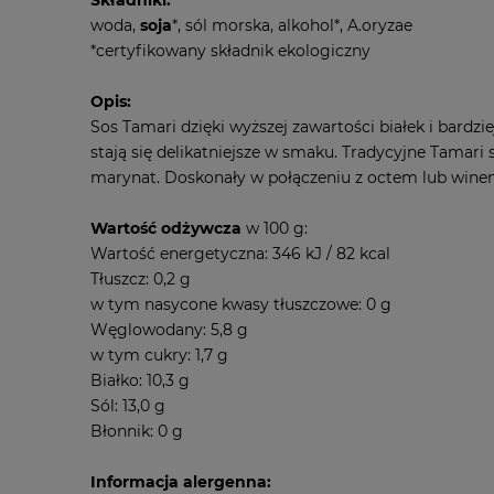
woda,
soja
*, sól morska, alkohol*, A.oryzae
*certyfikowany składnik ekologiczny
Opis:
Sos Tamari dzięki wyższej zawartości białek i bardz
stają się delikatniejsze w smaku. Tradycyjne Tama
marynat. Doskonały w połączeniu z octem lub wine
Wartość odżywcza
w 100 g:
Wartość energetyczna: 346 kJ / 82 kcal
Tłuszcz: 0,2 g
w tym nasycone kwasy tłuszczowe: 0 g
Węglowodany: 5,8 g
w tym cukry: 1,7 g
Białko: 10,3 g
Sól: 13,0 g
Błonnik: 0 g
Informacja alergenna: