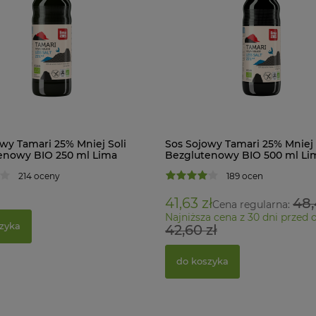
wy Tamari 25% Mniej Soli
Sos Sojowy Tamari 25% Mniej 
enowy BIO 250 ml Lima
Bezglutenowy BIO 500 ml Li
214 oceny
189 ocen
41,63 zł
48,
Cena regularna:
Najniższa cena z 30 dni przed 
zyka
42,60 zł
do koszyka