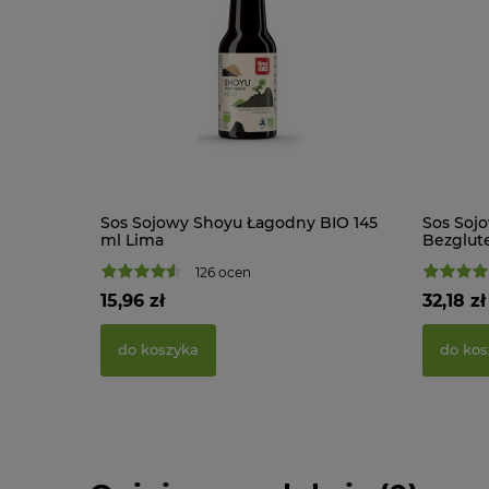
Sos Sojowy Shoyu Łagodny BIO 145
Sos Sojo
ml Lima
Bezglut
126 ocen
15,96 zł
32,18 zł
do koszyka
do kos