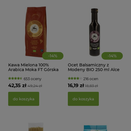
-
14
%
-
14
%
Kawa Mielona 100%
Ocet Balsamiczny z
Arabica Moka FT Górska
Modeny BIO 250 ml Alce
MAK
BIO 250 g Alce Nero
Nero
RY
653 oceny
216 ocen
FI
42,35 zł
16,19 zł
49,24 zł
18,83 zł
BEZ
g -
21,
do koszyka
do koszyka
d