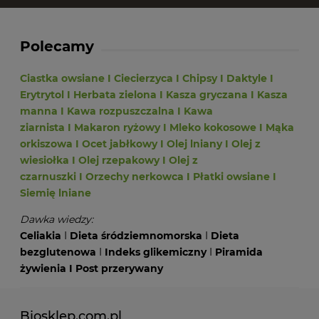
Polecamy
Ciastka owsiane
I
Ciecierzyca
I
Chipsy
I
Daktyle
I
Erytrytol
I
Herbata zielona
I
Kasza gryczana
I
Kasza
manna
I
Kawa rozpuszczalna
I
Kawa
ziarnista
I
Makaron ryżowy
I
Mleko kokosowe
I
Mąka
orkiszowa
I
Ocet jabłkowy
I
Olej lniany
I
Olej z
wiesiołka
I
Olej rzepakowy
I
Olej z
czarnuszki
I
Orzechy nerkowca
I
Płatki owsiane
I
Siemię lniane
Dawka wiedzy:
Celiakia
I
Dieta śródziemnomorska
I
Dieta
bezglutenowa
I
Indeks glikemiczny
I
Piramida
żywienia
I
Post przerywany
Biosklep.com.pl