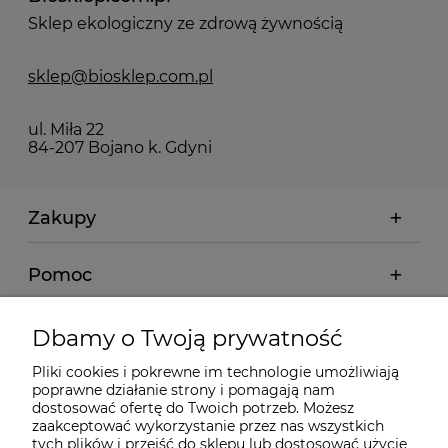
Sklep ekologiczny ze zdrową żywnością
sklep@biosklep.com.pl
ul. Miła 22
84-207 Bojano k. Gdyni
Zakupy
Pomoc
Moje konto
Dbamy o Twoją prywatność
Pliki cookies i pokrewne im technologie umożliwiają
Informacje
poprawne działanie strony i pomagają nam
dostosować ofertę do Twoich potrzeb. Możesz
zaakceptować wykorzystanie przez nas wszystkich
O nas
tych plików i przejść do sklepu lub dostosować użycie