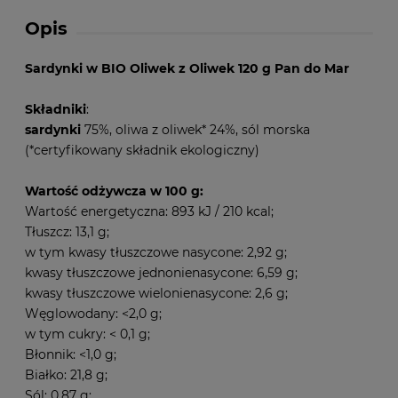
Opis
Sardynki w BIO Oliwek z Oliwek 120 g Pan do Mar
Składniki
:
sardynki
75%, oliwa z oliwek* 24%, sól morska
(*certyfikowany składnik ekologiczny)
Wartość odżywcza w 100 g:
Wartość energetyczna: 893 kJ / 210 kcal;
Tłuszcz: 13,1 g;
w tym kwasy tłuszczowe nasycone: 2,92 g;
kwasy tłuszczowe jednonienasycone: 6,59 g;
kwasy tłuszczowe wielonienasycone: 2,6 g;
Węglowodany: <2,0 g;
w tym cukry: < 0,1 g;
Błonnik: <1,0 g;
Białko: 21,8 g;
Sól: 0,87 g;