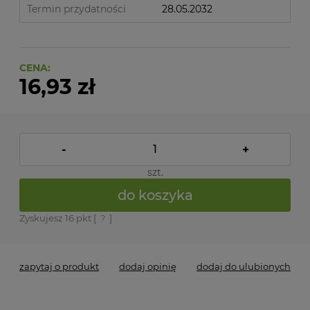
Termin przydatności
28.05.2032
CENA:
16,93 zł
-
+
szt.
do koszyka
Zyskujesz
16
pkt [
?
]
zapytaj o produkt
dodaj opinię
dodaj do ulubionych