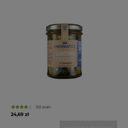
12
120 ocen
24,69 zł
powiadom o dostępności