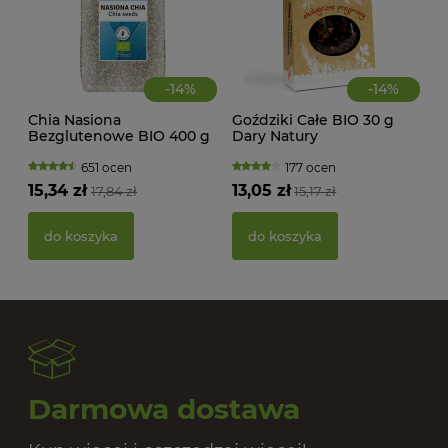
-
14
%
-
14
%
Chia Nasiona
Goździki Całe BIO 30 g
Bezglutenowe BIO 400 g
Dary Natury
Bio Planet
651 ocen
177 ocen
15,34 zł
13,05 zł
17,84 zł
15,17 zł
PAS
BIO
do koszyka
do koszyka
20,
Darmowa dostawa