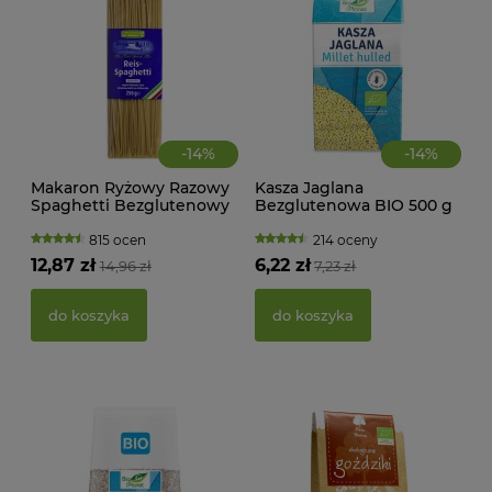
-
14
%
-
14
%
Makaron Ryżowy Razowy
Kasza Jaglana
Spaghetti Bezglutenowy
Bezglutenowa BIO 500 g
BIO 250 g Rapunzel
Bio Planet
815 ocen
214 oceny
KWA
12,87 zł
6,22 zł
14,96 zł
7,23 zł
ŻEL
do koszyka
do koszyka
39,
d