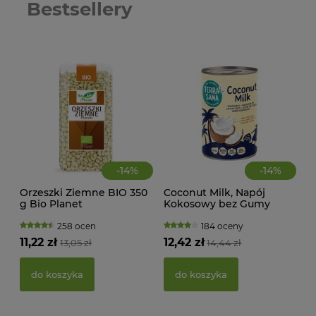
Bestsellery
-
14
%
-
14
%
Orzeszki Ziemne BIO 350
Coconut Milk, Napój
CIA
g Bio Planet
Kokosowy bez Gumy
KA
Guar w Puszce (22%
WAN
tłuszczu) BIO 400 ml
TRA
258 ocen
184 oceny
Terrasana
(BI
11,22 zł
12,42 zł
13,05 zł
14,44 zł
22,
do koszyka
do koszyka
d