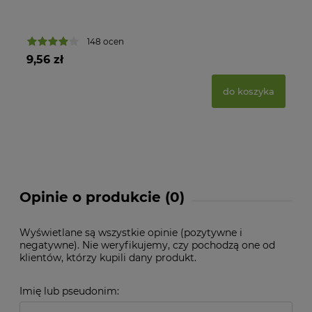
148 ocen
9,56 zł
34
do koszyka
Opinie o produkcie (0)
Wyświetlane są wszystkie opinie (pozytywne i
negatywne). Nie weryfikujemy, czy pochodzą one od
klientów, którzy kupili dany produkt.
Imię lub pseudonim: