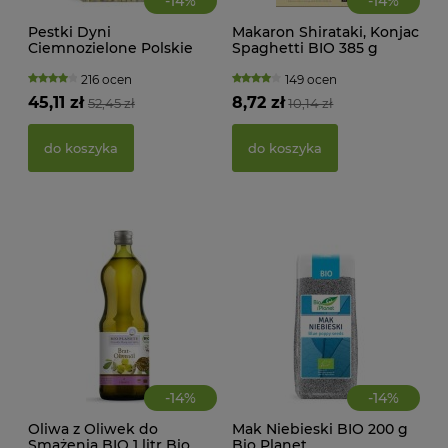
-
14
%
-
14
%
Pestki Dyni
Makaron Shirataki, Konjac
CIA
Ciemnozielone Polskie
Spaghetti BIO 385 g
KA
BIO 1 kg Bio Planet
Better Than Foods
WAN
TRA
216 ocen
149 ocen
(BI
45,11 zł
8,72 zł
52,45 zł
10,14 zł
22,
do koszyka
do koszyka
d
-
14
%
-
14
%
Oliwa z Oliwek do
Mak Niebieski BIO 200 g
Smażenia BIO 1 litr Bio
Bio Planet