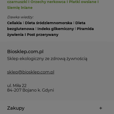
czarnuszki
I
Orzechy nerkowca
I
Płatki owsiane
I
Siemię lniane
Dawka wiedzy:
Celiakia
I
Dieta śródziemnomorska
I
Dieta
bezglutenowa
I
Indeks glikemiczny
I
Piramida
żywienia
I
Post przerywany
Biosklep.com.pl
Sklep ekologiczny ze zdrową żywnością
sklep@biosklep.com.pl
ul. Miła 22
84-207 Bojano k. Gdyni
Zakupy