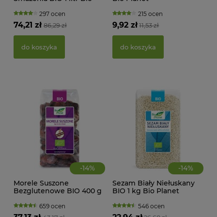
MAK
Planete
RY
297 ocen
215 ocen
FI
74,21 zł
9,92 zł
86,29 zł
11,53 zł
BEZ
g -
21,
do koszyka
do koszyka
d
-
14
%
-
14
%
Morele Suszone
Sezam Biały Niełuskany
Bezglutenowe BIO 400 g
BIO 1 kg Bio Planet
Bio Planet
659 ocen
546 ocen
KWA