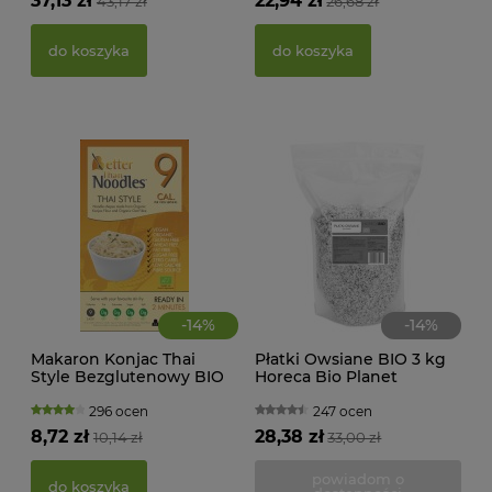
37,13 zł
22,94 zł
43,17 zł
26,68 zł
ŻEL
do koszyka
do koszyka
39,
d
-
14
%
-
14
%
Makaron Konjac Thai
Płatki Owsiane BIO 3 kg
Style Bezglutenowy BIO
Horeca Bio Planet
385 g Better Than Foods
296 ocen
247 ocen
8,72 zł
28,38 zł
10,14 zł
33,00 zł
PAS
BIO
powiadom o
do koszyka