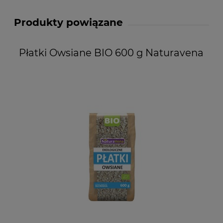
Produkty powiązane
Płatki Owsiane BIO 600 g Naturavena
P
H