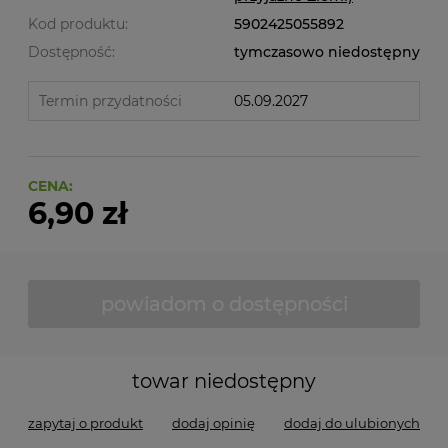
Kod produktu:
5902425055892
Dostępność:
tymczasowo niedostępny
Termin przydatności
05.09.2027
CENA:
6,90 zł
powiadom o dostępności
towar niedostępny
zapytaj o produkt
dodaj opinię
dodaj do ulubionych