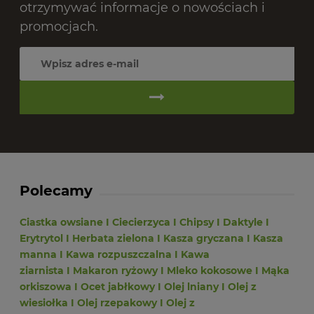
otrzymywać informacje o nowościach i
promocjach.
Polecamy
Ciastka owsiane
I
Ciecierzyca
I
Chipsy
I
Daktyle
I
Erytrytol
I
Herbata zielona
I
Kasza gryczana
I
Kasza
manna
I
Kawa rozpuszczalna
I
Kawa
ziarnista
I
Makaron ryżowy
I
Mleko kokosowe
I
Mąka
orkiszowa
I
Ocet jabłkowy
I
Olej lniany
I
Olej z
wiesiołka
I
Olej rzepakowy
I
Olej z