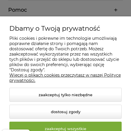
Pomoc
Moje konto
Dbamy o Twoją prywatność
Pliki cookies i pokrewne im technologie umożliwiają
Informacje
poprawne działanie strony i pomagają nam
dostosować ofertę do Twoich potrzeb. Możesz
zaakceptować wykorzystanie przez nas wszystkich
O nas
tych plików i przejść do sklepu lub dostosować użycie
plików do swoich preferencji, wybierając opcję
"Dostosuj zgody".
Więcej o plikach cookies przeczytasz w naszej Polityce
Kontakt
prywatności.
zaakceptuj tylko niezbędne
dostosuj zgody
zaakceptuj wszystkie