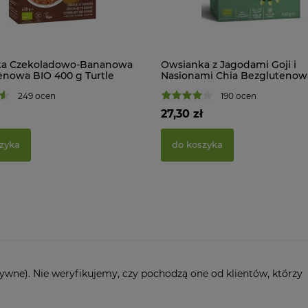
ka Czekoladowo-Bananowa
Owsianka z Jagodami Goji i
enowa BIO 400 g Turtle
Nasionami Chia Bezglutenow
400 g Turtle
249 ocen
190 ocen
27,30 zł
zyka
do koszyka
ywne). Nie weryfikujemy, czy pochodzą one od klientów, którzy