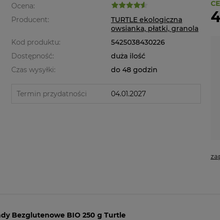
CE
Ocena:
4
Producent:
TURTLE ekologiczna
owsianka, płatki, granola
Kod produktu:
5425038430226
Dostępność:
duża ilość
Czas wysyłki:
do 48 godzin
Termin przydatności
04.01.2027
za
ady Bezglutenowe BIO 250 g Turtle