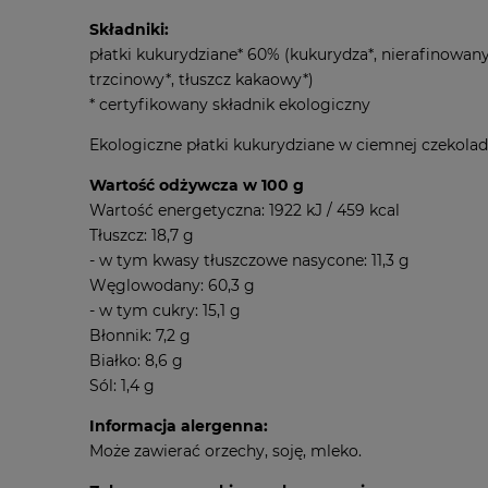
Składniki:
płatki kukurydziane* 60% (kukurydza*, nierafinowan
trzcinowy*, tłuszcz kakaowy*)
* certyfikowany składnik ekologiczny
Ekologiczne płatki kukurydziane w ciemnej czekola
Wartość odżywcza w 100 g
Wartość energetyczna: 1922 kJ / 459 kcal
Tłuszcz: 18,7 g
- w tym kwasy tłuszczowe nasycone: 11,3 g
Węglowodany: 60,3 g
- w tym cukry: 15,1 g
Błonnik: 7,2 g
Białko: 8,6 g
Sól: 1,4 g
Informacja alergenna:
Może zawierać orzechy, soję, mleko.