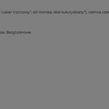
y cukier trzcinowy*, sól morska, słód kukurydziany*), ciemna cz
dzie. Bezglutenowe