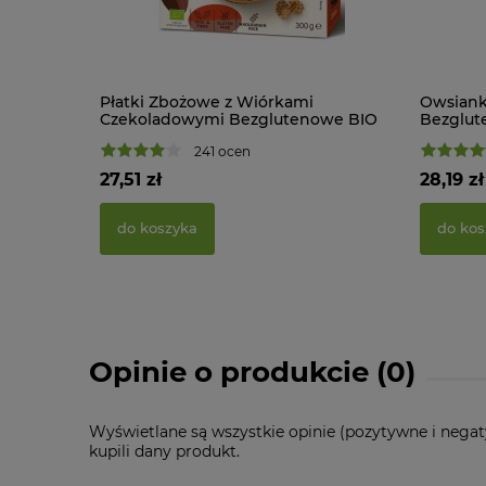
Płatki Zbożowe z Wiórkami
Owsian
Czekoladowymi Bezglutenowe BIO
Bezglut
300 g Turtle
241 ocen
27,51 zł
28,19 zł
do koszyka
do kos
Opinie o produkcie (0)
Wyświetlane są wszystkie opinie (pozytywne i negat
kupili dany produkt.