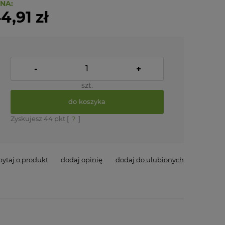
NA:
4,91 zł
-
+
szt.
do koszyka
Zyskujesz
44
pkt [
?
]
pytaj o produkt
dodaj opinię
dodaj do ulubionych