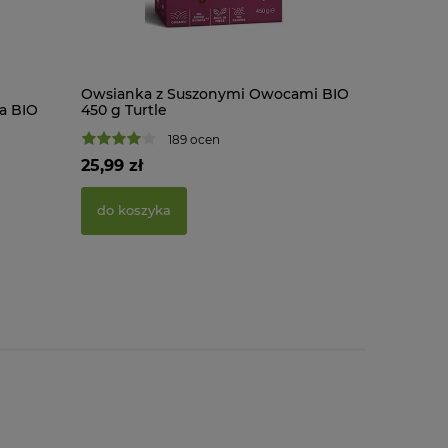
Owsianka z Suszonymi Owocami BIO
Płatki Ku
a BIO
450 g Turtle
300 g Bio
189 ocen
25,99 zł
14,10 zł
do koszyka
do kosz