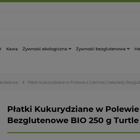
Y
Kawa
Żywność ekologiczna
Żywność bezglutenowa
He
ekoladowe
Płatki Kukurydziane w Polewie z Ciemnej Czekolady Bezglu
Płatki Kukurydziane w Polewie
Bezglutenowe BIO 250 g Turtle