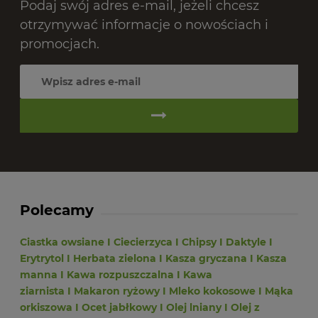
Podaj swój adres e-mail, jeżeli chcesz
otrzymywać informacje o nowościach i
promocjach.
Polecamy
Ciastka owsiane
I
Ciecierzyca
I
Chipsy
I
Daktyle
I
Erytrytol
I
Herbata zielona
I
Kasza gryczana
I
Kasza
manna
I
Kawa rozpuszczalna
I
Kawa
ziarnista
I
Makaron ryżowy
I
Mleko kokosowe
I
Mąka
orkiszowa
I
Ocet jabłkowy
I
Olej lniany
I
Olej z