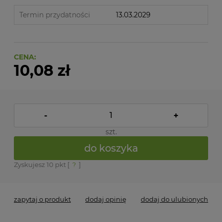
Termin przydatności
13.03.2029
CENA:
10,08 zł
-
+
szt.
do koszyka
Zyskujesz
10
pkt [
?
]
zapytaj o produkt
dodaj opinię
dodaj do ulubionych