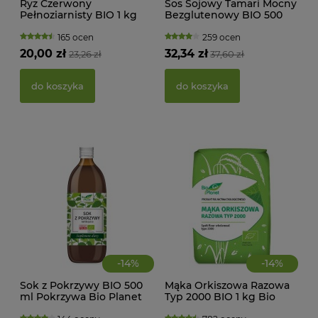
Ryż Czerwony
Sos Sojowy Tamari Mocny
Pełnoziarnisty BIO 1 kg
Bezglutenowy BIO 500
MAK
Bio Planet
ml Lima
RY
165 ocen
259 ocen
FI
20,00 zł
32,34 zł
23,26 zł
37,60 zł
BEZ
g -
21,
do koszyka
do koszyka
d
-
14
%
-
14
%
Sok z Pokrzywy BIO 500
Mąka Orkiszowa Razowa
ml Pokrzywa Bio Planet
Typ 2000 BIO 1 kg Bio
Planet