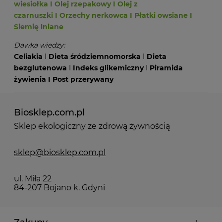
wiesiołka
I
Olej rzepakowy
I
Olej z
czarnuszki
I
Orzechy nerkowca
I
Płatki owsiane
I
Siemię lniane
Dawka wiedzy:
Celiakia
I
Dieta śródziemnomorska
I
Dieta
bezglutenowa
I
Indeks glikemiczny
I
Piramida
żywienia
I
Post przerywany
Biosklep.com.pl
Sklep ekologiczny ze zdrową żywnością
sklep@biosklep.com.pl
ul. Miła 22
84-207 Bojano k. Gdyni