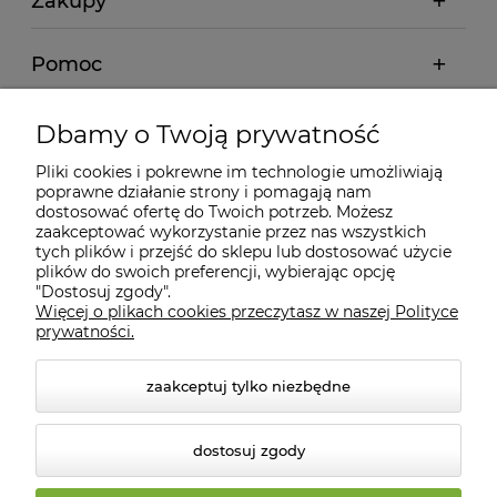
Zakupy
Pomoc
Moje konto
Dbamy o Twoją prywatność
Pliki cookies i pokrewne im technologie umożliwiają
Informacje
poprawne działanie strony i pomagają nam
dostosować ofertę do Twoich potrzeb. Możesz
zaakceptować wykorzystanie przez nas wszystkich
O nas
tych plików i przejść do sklepu lub dostosować użycie
plików do swoich preferencji, wybierając opcję
"Dostosuj zgody".
Więcej o plikach cookies przeczytasz w naszej Polityce
Kontakt
prywatności.
zaakceptuj tylko niezbędne
dostosuj zgody