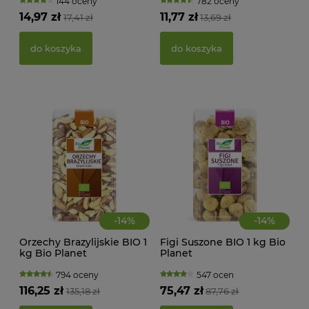
144 oceny
782 oceny
KWA
14,97 zł
11,77 zł
17,41 zł
13,69 zł
ŻEL
do koszyka
do koszyka
39,
d
-
14
%
-
14
%
Orzechy Brazylijskie BIO 1
Figi Suszone BIO 1 kg Bio
kg Bio Planet
Planet
794 oceny
547 ocen
116,25 zł
75,47 zł
135,18 zł
87,76 zł
PAS