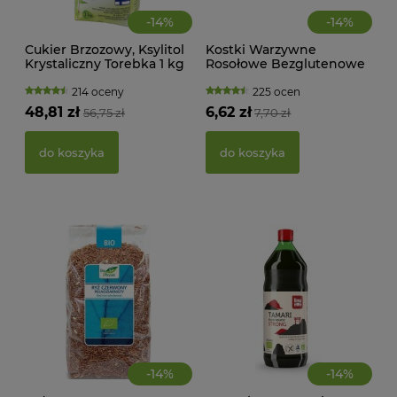
-
14
%
-
14
%
Cukier Brzozowy, Ksylitol
Kostki Warzywne
CIA
Krystaliczny Torebka 1 kg
Rosołowe Bezglutenowe
KA
Santini
BIO 100 g Alce Nero
WAN
TRA
214 oceny
225 ocen
(BI
48,81 zł
6,62 zł
56,75 zł
7,70 zł
22,
do koszyka
do koszyka
d
-
14
%
-
14
%