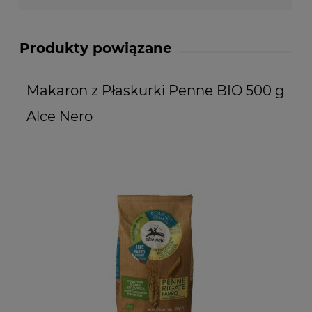
Produkty powiązane
Makaron z Płaskurki Penne BIO 500 g
M
Alce Nero
B