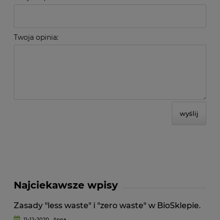
Twoja opinia:
wyślij
Najciekawsze wpisy
Zasady "less waste" i "zero waste" w BioSklepie.
11-12-2020 , Anna