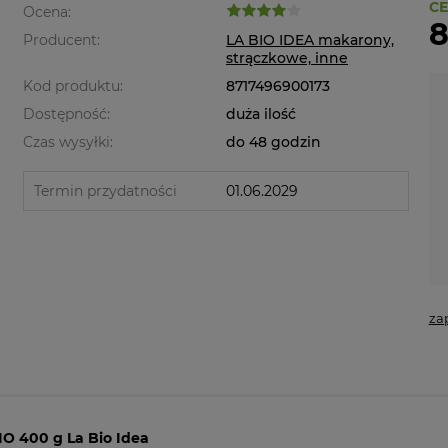
CE
Ocena:
8
Producent:
LA BIO IDEA makarony,
strączkowe, inne
Kod produktu:
8717496900173
Dostępność:
duża ilość
Czas wysyłki:
do 48 godzin
Termin przydatności
01.06.2029
za
IO 400 g La Bio Idea