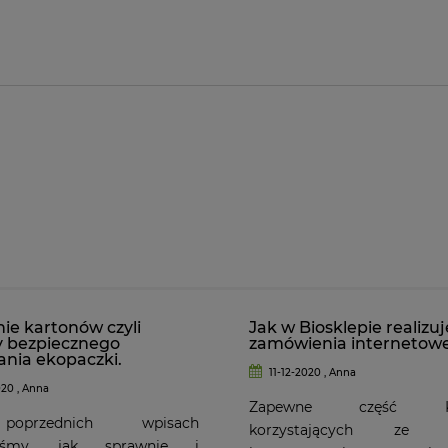
ie kartonów czyli
Jak w Biosklepie realizu
y bezpiecznego
zamówienia internetow
nia ekopaczki.
11-12-2020 , Anna
020 , Anna
Zapewne część Kli
przednich wpisach
korzystających ze s
liśmy, jak sprawnie i