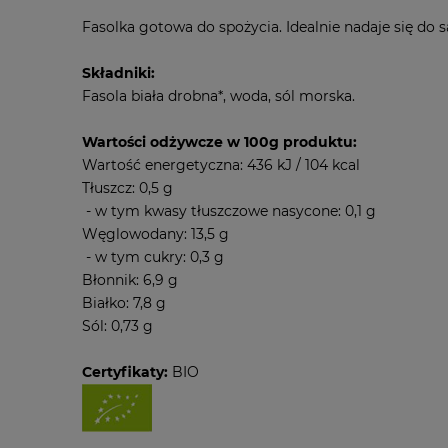
Fasolka gotowa do spożycia. Idealnie nadaje się do 
Składniki:
Fasola biała drobna*, woda, sól morska.
Wartości odżywcze w 100g produktu:
Wartość energetyczna: 436 kJ / 104 kcal
Tłuszcz: 0,5 g
- w tym kwasy tłuszczowe nasycone: 0,1 g
Węglowodany: 13,5 g
- w tym cukry: 0,3 g
Błonnik: 6,9 g
Białko: 7,8 g
Sól: 0,73 g
Certyfikaty:
BIO