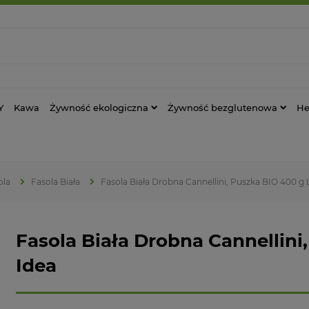
Y
Kawa
Żywność ekologiczna
Żywność bezglutenowa
He
ola
Fasola Biała
Fasola Biała Drobna Cannellini, Puszka BIO 400 g 
Fasola Biała Drobna Cannellini
Idea