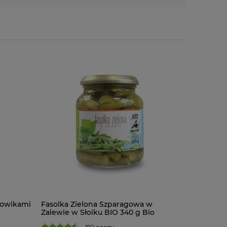
rowikami
Fasolka Zielona Szparagowa w
Fasola J
Zalewie w Słoiku BIO 340 g Bio
BIO 300 g
Europa
Świętokrz