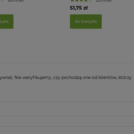
265 ocen
225 ocen
51,75 zł
zyka
do koszyka
ywne). Nie weryfikujemy, czy pochodzą one od klientów, którzy