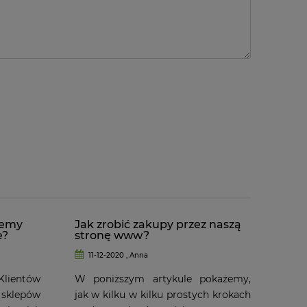
jemy
Jak zrobić zakupy przez naszą
e?
stronę www?
11-12-2020 , Anna
entów
W poniższym artykule pokażemy,
klepów
jak w kilku w kilku prostych krokach