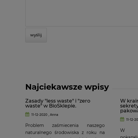
wyślij
Najciekawsze wpisy
Zasady "less waste" i "zero
W krain
waste" w BioSklepie.
sekret
pakowa
11-12-2020 , Anna
11-12-2
Problem zaśmiecenia naszego
W po
naturalnego środowiska z roku na
pokaza