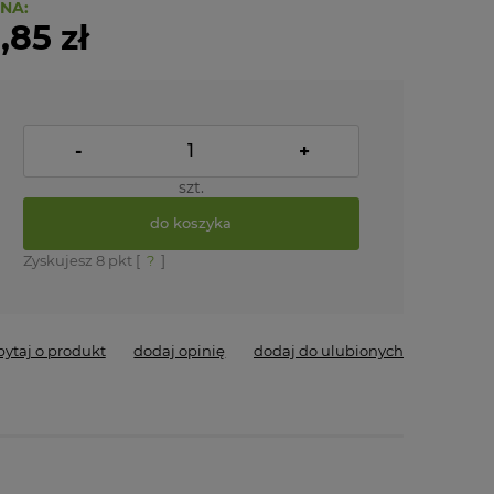
NA:
,85 zł
-
+
szt.
do koszyka
Zyskujesz
8
pkt [
?
]
pytaj o produkt
dodaj opinię
dodaj do ulubionych