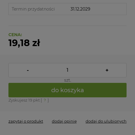
Termin przydatności
31.12.2029
CENA:
19,18 zł
-
+
szt.
do koszyka
Zyskujesz
19
pkt [
?
]
zapytaj o produkt
dodaj opinię
dodaj do ulubionych