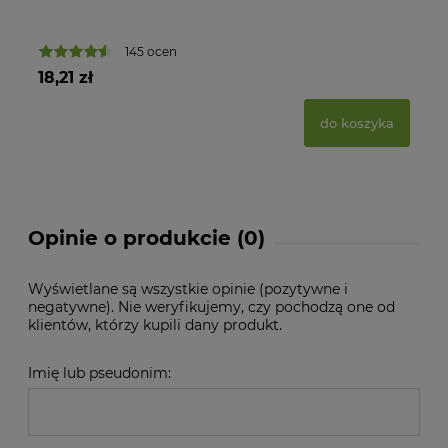
145 ocen
18,21 zł
23
do koszyka
Opinie o produkcie (0)
Wyświetlane są wszystkie opinie (pozytywne i
negatywne). Nie weryfikujemy, czy pochodzą one od
klientów, którzy kupili dany produkt.
Imię lub pseudonim: