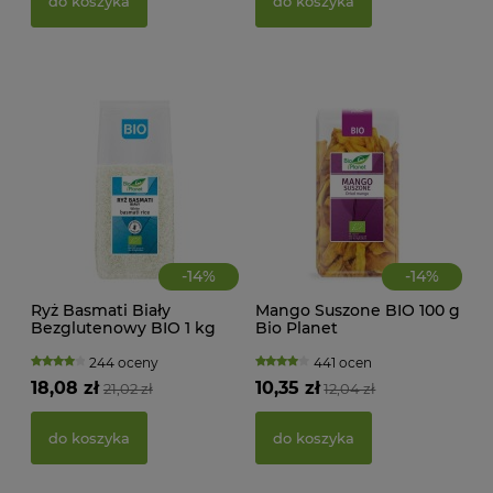
do koszyka
do koszyka
39,
d
-
14
%
-
14
%
Ryż Basmati Biały
Mango Suszone BIO 100 g
Bezglutenowy BIO 1 kg
Bio Planet
Bio Planet
244 oceny
441 ocen
18,08 zł
10,35 zł
21,02 zł
12,04 zł
PAS
BIO
do koszyka
do koszyka