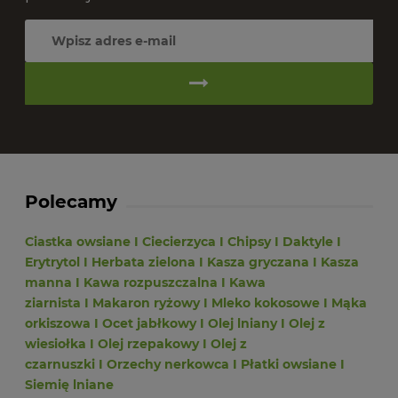
Polecamy
Ciastka owsiane
I
Ciecierzyca
I
Chipsy
I
Daktyle
I
Erytrytol
I
Herbata zielona
I
Kasza gryczana
I
Kasza
manna
I
Kawa rozpuszczalna
I
Kawa
ziarnista
I
Makaron ryżowy
I
Mleko kokosowe
I
Mąka
orkiszowa
I
Ocet jabłkowy
I
Olej lniany
I
Olej z
wiesiołka
I
Olej rzepakowy
I
Olej z
czarnuszki
I
Orzechy nerkowca
I
Płatki owsiane
I
Siemię lniane