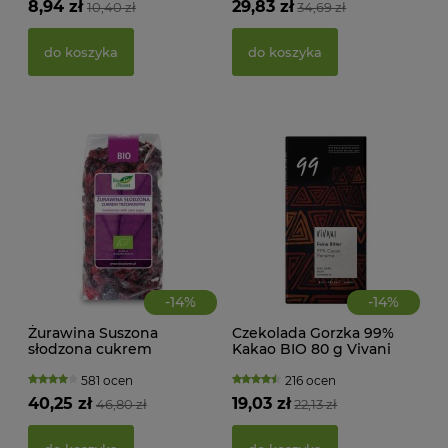
8,94 zł
29,83 zł
10,40 zł
34,69 zł
BEZ
g -
21,
do koszyka
do koszyka
d
-
14
%
-
14
%
Żurawina Suszona
Czekolada Gorzka 99%
słodzona cukrem
Kakao BIO 80 g Vivani
trzcinowym BIO 400 g
Bio Planet
581 ocen
216 ocen
KWA
40,25 zł
19,03 zł
46,80 zł
22,13 zł
ŻEL