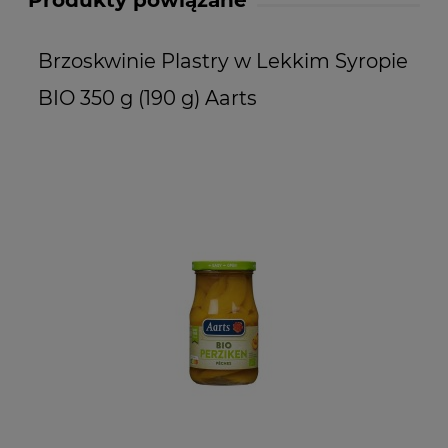
Produkty powiązane
Brzoskwinie Plastry w Lekkim Syropie
W
BIO 350 g (190 g) Aarts
B
Z