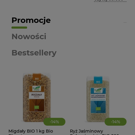
Promocje
Nowości
Bestsellery
-
14
%
-
14
%
Migdały BIO 1 kg Bio
Ryż Jaśminowy
CIA