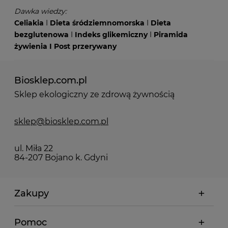
Dawka wiedzy:
Celiakia
I
Dieta śródziemnomorska
I
Dieta
bezglutenowa
I
Indeks glikemiczny
I
Piramida
żywienia
I
Post przerywany
Biosklep.com.pl
Sklep ekologiczny ze zdrową żywnością
sklep@biosklep.com.pl
ul. Miła 22
84-207 Bojano k. Gdyni
Zakupy
Pomoc