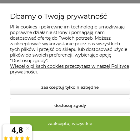
Moje konto
Dbamy o Twoją prywatność
Pliki cookies i pokrewne im technologie umożliwiają
Informacje
poprawne działanie strony i pomagają nam
dostosować ofertę do Twoich potrzeb. Możesz
zaakceptować wykorzystanie przez nas wszystkich
O nas
tych plików i przejść do sklepu lub dostosować użycie
plików do swoich preferencji, wybierając opcję
"Dostosuj zgody".
Więcej o plikach cookies przeczytasz w naszej Polityce
Kontakt
prywatności.
zaakceptuj tylko niezbędne
dostosuj zgody
zaakceptuj wszystkie
© 2026 biosklep.com.pl. Wszelkie prawa zastrzeżone.
Styl graficzny ShopGadget.pl
Sklep internetowy Shoper