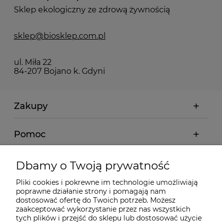
Sklep ekologiczny ze zdrową żywnością
sklep@biosklep.com.pl
ul. Miła 22
84-207 Bojano k. Gdyni
Zakupy
Pomoc
Moje konto
Dbamy o Twoją prywatność
Pliki cookies i pokrewne im technologie umożliwiają
Informacje
poprawne działanie strony i pomagają nam
dostosować ofertę do Twoich potrzeb. Możesz
zaakceptować wykorzystanie przez nas wszystkich
O nas
tych plików i przejść do sklepu lub dostosować użycie