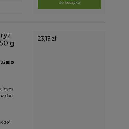
do koszyka
ryż
23,13 zł
50 g
tti BIO
nalnym
raz dań
wego*,