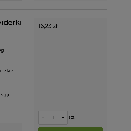
iderki
16,23 zł
0g
 mąki z
zając.
szt.
-
+