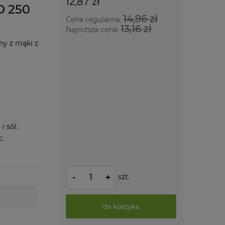
12,87 zł
O 250
14,96 zł
Cena regularna:
13,16 zł
Najniższa cena:
y z mąki z
i sól.
c.
szt.
-
+
do koszyka