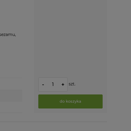
 sezamu,
szt.
-
+
do koszyka