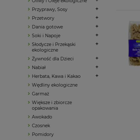
Oliwy i Oleje ekologiczne
Przyprawy, Sosy
Przetwory
Dania gotowe
Soki i Napoje
Słodycze i Przekąski
ekologiczne
Żywność dla Dzieci
Nabiał
Herbata, Kawa i Kakao
Wędliny ekologiczne
Garmaż
Większe i zbiorcze
opakowania
Awokado
Czosnek
Pomidory