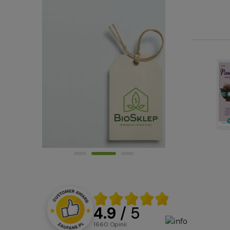
4.9
/ 5
1660
opinii