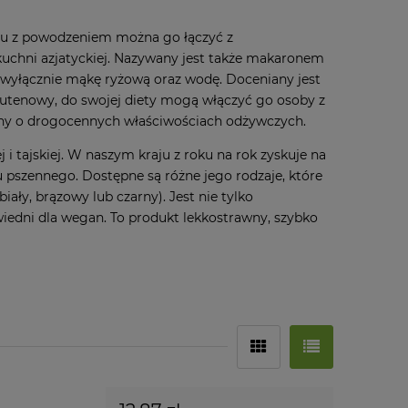
mu z powodzeniem można go łączyć z
uchni azjatyckiej. Nazywany jest także makaronem
ę wyłącznie mąkę ryżową oraz wodę. Doceniany jest
glutenowy, do swojej diety mogą włączyć go osoby z
wny o drogocennych właściwościach odżywczych.
 i tajskiej. W naszym kraju z roku na rok zyskuje na
u pszennego. Dostępne są różne jego rodzaje, które
iały, brązowy lub czarny). Jest nie tylko
owiedni dla wegan. To produkt lekkostrawny, szybko