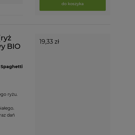
do koszyka
ryż
19,33 zł
y BIO
 Spaghetti
go ryżu.
iałego.
raz dań