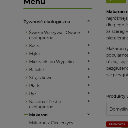
Menu
Makaron 
najróżniej
Żywność ekologiczna
długiego ż
za szereg 
Świeże Warzywa i Owoce
ekologiczne
nietoleran
Kasza
Makaron ry
Mąka
popularnoś
różnią się
Mieszanki do Wypieku
bezgluteno
Bakalie
się przygo
Strączkowe
Płatki
Ryż
Nasiona i Pestki
ekologiczne
Makaron
Makaron z Ciecierzycy
PROMOCJA