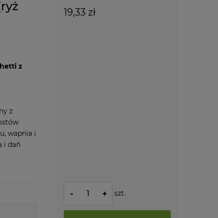
ryż
19,33 zł
etti z
ny z
rostów
, wapnia i
 i dań
szt.
-
+