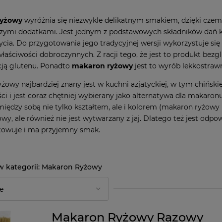
ryżowy
wyróżnia się niezwykle delikatnym smakiem, dzięki cze
szymi dodatkami. Jest jednym z podstawowych składników dań k
ycia. Do przygotowania jego tradycyjnej wersji wykorzystuje si
właściwości dobroczynnych. Z racji tego, że jest to produkt bez
cją glutenu. Ponadto
makaron ryżowy
jest to wyrób lekkostra
żowy najbardziej znany jest w kuchni azjatyckiej, w tym chińskiej
ci i jest coraz chętniej wybierany jako alternatywa dla makaron
 między sobą nie tylko kształtem, ale i kolorem (makaron ryżowy b
wy, ale również nie jest wytwarzany z jaj. Dlatego też jest odp
towuje i ma przyjemny smak.
Makaron Ryżowy
Makaron Ryżowy Razowy