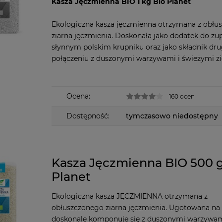
Kasza Jęczmienna BIO 1 kg Bio Planet
Ekologiczna kasza jęczmienna otrzymana z obłu
ziarna jęczmienia. Doskonała jako dodatek do zup
słynnym polskim krupniku oraz jako składnik dr
połączeniu z duszonymi warzywami i świeżymi zi
Ocena:
160 ocen
Dostępność:
tymczasowo niedostępny
Kasza Jęczmienna BIO 500 g
Planet
Ekologiczna kasza JĘCZMIENNA otrzymana z
obłuszczonego ziarna jęczmienia. Ugotowana na
doskonale komponuje się z duszonymi warzywam