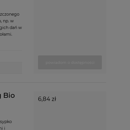
szczonego
, np. w
ugich dań w
ołami.
powiadom o dostępności
 Bio
6,84 zł
 sypko
i i