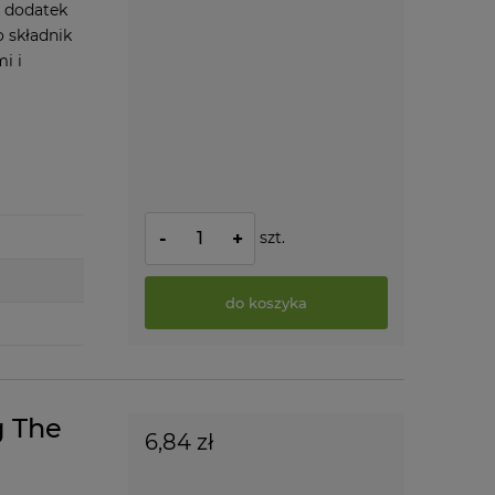
o dodatek
o składnik
i i
szt.
-
+
do koszyka
g The
6,84 zł