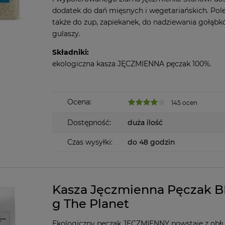
dodatek do dań mięsnych i wegetariańskich. Po
także do zup, zapiekanek, do nadziewania gołąbk
gulaszy.
Składniki:
ekologiczna kasza JĘCZMIENNA pęczak 100%.
Ocena:
145 ocen
Dostępność:
duża ilość
Czas wysyłki:
do 48 godzin
Kasza Jęczmienna Pęczak B
g The Planet
Ekologiczny pęczak JĘCZMIENNY powstaje z obł