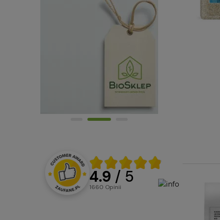
4.9
/ 5
1660
opinii