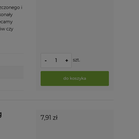
zczonego i
konały
lecamy
ów czy
szt.
-
+
do koszyka
g
7,91 zł