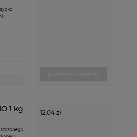
 sypko
i i
powiadom o dostępności
O 1 kg
12,04 zł
uszczonego
skonały