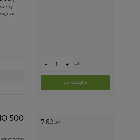
lecamy
ów, czy
szt.
-
+
do koszyka
IO 500
7,60 zł
uszczonego