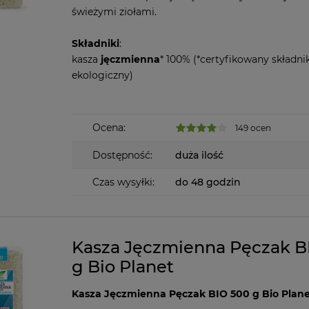
świeżymi ziołami.
Składniki
:
kasza
jęczmienna
* 100% (*certyfikowany składni
ekologiczny)
Ocena:
149 ocen
Dostępność:
duża ilość
Czas wysyłki:
do 48 godzin
Kasza Jęczmienna Pęczak B
g Bio Planet
Kasza Jęczmienna Pęczak BIO 500 g Bio Plane