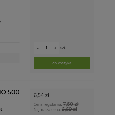
k
szt.
-
+
do koszyka
IO 500
6,54 zł
7,60 zł
Cena regularna:
6,69 zł
t
Najniższa cena: