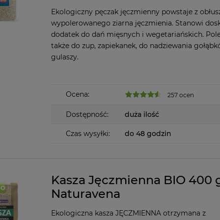
Ekologiczny pęczak jęczmienny powstaje z obłus
wypolerowanego ziarna jęczmienia. Stanowi dos
dodatek do dań mięsnych i wegetariańskich. Po
także do zup, zapiekanek, do nadziewania gołąbk
gulaszy.
Ocena:
257 ocen
Dostępność:
duża ilość
Czas wysyłki:
do 48 godzin
Kasza Jęczmienna BIO 400 
Naturavena
Ekologiczna kasza JĘCZMIENNA otrzymana z