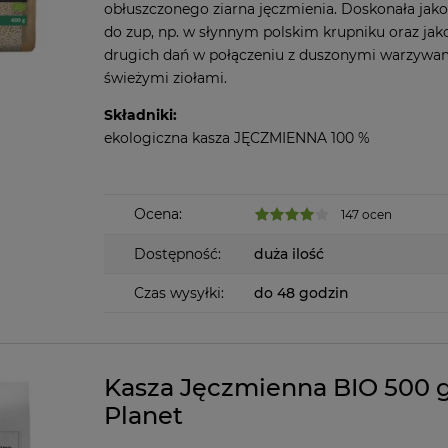
obłuszczonego ziarna jęczmienia. Doskonała jak
do zup, np. w słynnym polskim krupniku oraz jak
drugich dań w połączeniu z duszonymi warzywam
świeżymi ziołami.
Składniki:
ekologiczna kasza JĘCZMIENNA 100 %
Ocena:
147 ocen
Dostępność:
duża ilość
Czas wysyłki:
do 48 godzin
Kasza Jęczmienna BIO 500 
Planet