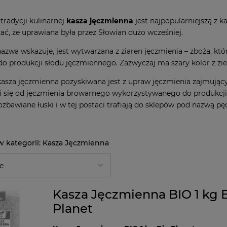
tradycji kulinarnej
kasza jęczmienna
jest najpopularniejszą z
ać, że uprawiana była przez Słowian dużo wcześniej.
azwa wskazuje, jest wytwarzana z ziaren jęczmienia – zboża, które
o produkcji słodu jęczmiennego. Zazwyczaj ma szary kolor z zi
asza jęczmienna pozyskiwana jest z upraw jęczmienia zajmujący
i się od jęczmienia browarnego wykorzystywanego do produkcji 
ozbawiane łuski i w tej postaci trafiają do sklepów pod nazwą pę
Kasza Jęczmienna
Kasza Jęczmienna BIO 1 kg 
Planet