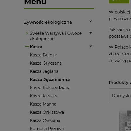
Menu
W polskiej 
przypuszcz
Żywność ekologiczna
Jak sama n
Świeże Warzywa i Owoce
podstawa d
ekologiczne
Kasza
W Polsce k
zboża różn
Kasza Bulgur
żniwa są p
Kasza Gryczana
Kasza Jaglana
Kasza Jęczmienna
Kasza Kukurydziana
Kasza Kuskus
Kasza Manna
Kasza Orkiszowa
Kasza Owsiana
Komosa Ryżowa