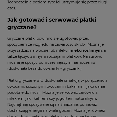
Jednocześnie poziom sytości utrzymuje się przez długi
czas.
Jak gotować i serwować płatki
gryczane?
Gryczane płatki powinno się ugotować przed
spożyciem ze względu na zawartość skrobi. Można je
przyrządzać na wodzie lub mleku,
mleku roślinnym
, a
także łączyć z innymi rodzajami płatków. Na surowo
można je spożyć po wcześniejszym namoczeniu
(doskonała baza do owsianki - gryczanki).
Płatki gryczane BIO doskonale smakują w połączeniu z
owocami, suszonymi owocami i bakaliami, jako danie
podobne do musli. Można je serwować zarówno z
mlekiem, jak i kefirem czy jogurtem naturalnym.
Najchętniej spożywane są na śniadanie, ponieważ
dostarczają energii na wiele godzin. Można je również
dodać do wypieków – chleba, ciast lub ciasteczek.