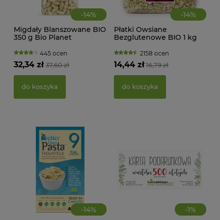
-
14
%
-
14
%
Migdały Blanszowane BIO
Płatki Owsiane
350 g Bio Planet
Bezglutenowe BIO 1 kg
Bio Planet
445 ocen
2158 ocen
KWA
32,34 zł
14,44 zł
37,60 zł
16,79 zł
ŻEL
do koszyka
do koszyka
39,
d
-
14
%
-
1
%