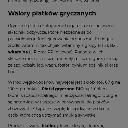
czemu nie powodują skoków glukozy we krwi.
Walory płatków gryczanych
Gryczane płatki ekologiczne bogate są z różne ważne
składniki odżywcze, które niezbędne są do
prawidłowego funkcjonowania organizmu. To bogate
źródło witamin, takich jak: witaminy z grupy B (B1, B2),
witamina E
, P oraz PP (niacyna). Ponadto w ich
składzie można znaleźć minerały m.in.: magnez, siarka,
żelazo, kobalt, jod, wapń, fosfor, cynk, miedź, nikiel oraz
bor.
Wśród węglowodanów najwięcej jest skrobi (ok. 67 g na
100 g produktu).
Płatki gryczane BIO
są źródłem
błonnik rozpuszczalnego i nierozpuszczalnego. Ubogie
są natomiast w tłuszcze w porównaniu do płatków
zbożowych. Z tego też względu są idealne w diecie
osób, które chcą utrzymać smukłą sylwetkę.
Produkt zawiera
białko
, głównie lizynę i leucynę.