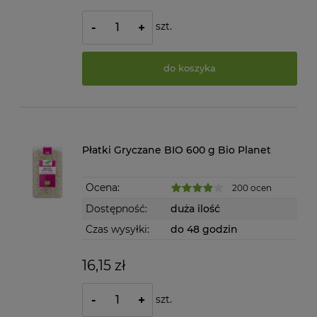
szt.
-
+
do koszyka
Płatki Gryczane BIO 600 g Bio Planet
Ocena:
200 ocen
Dostępność:
duża ilość
Czas wysyłki:
do 48 godzin
16,15 zł
szt.
-
+