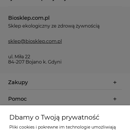
Biosklep.com.pl
Sklep ekologiczny ze zdrową żywnością
sklep@biosklep.com.pl
ul. Miła 22
84-207 Bojano k. Gdyni
Zakupy
Pomoc
Moje konto
Dbamy o Twoją prywatność
Pliki cookies i pokrewne im technologie umożliwiają