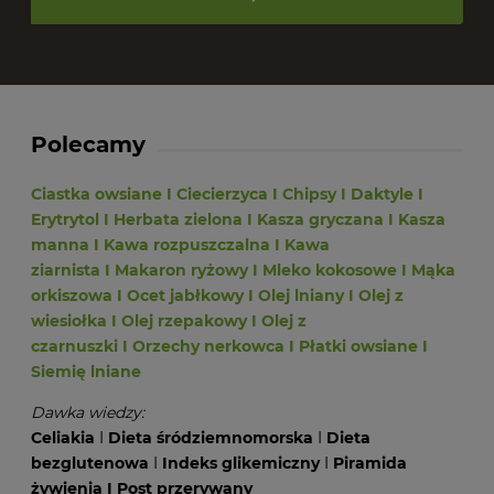
Polecamy
Ciastka owsiane
I
Ciecierzyca
I
Chipsy
I
Daktyle
I
Erytrytol
I
Herbata zielona
I
Kasza gryczana
I
Kasza
manna
I
Kawa rozpuszczalna
I
Kawa
ziarnista
I
Makaron ryżowy
I
Mleko kokosowe
I
Mąka
orkiszowa
I
Ocet jabłkowy
I
Olej lniany
I
Olej z
wiesiołka
I
Olej rzepakowy
I
Olej z
czarnuszki
I
Orzechy nerkowca
I
Płatki owsiane
I
Siemię lniane
Dawka wiedzy:
Celiakia
I
Dieta śródziemnomorska
I
Dieta
bezglutenowa
I
Indeks glikemiczny
I
Piramida
żywienia
I
Post przerywany