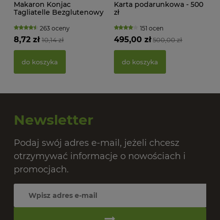
Makaron Konjac
Karta podarunkowa - 500
Tagliatelle Bezglutenowy
zł
BIO 385 g Better Than
Foods
263 oceny
151 ocen
8,72 zł
495,00 zł
10,14 zł
500,00 zł
PAS
BIO
do koszyka
do koszyka
20,
Newsletter
Podaj swój adres e-mail, jeżeli chcesz
otrzymywać informacje o nowościach i
promocjach.