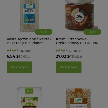
-
14
%
-
14
%
Kasza Jęczmienna Pęczak
Krem Orzechowo-
CIA
BIO 500 g Bio Planet
Czekoladowy FT BIO 180
KA
g Alce Nero
WAN
TRA
257 ocen
781 ocen
(BI
6,54 zł
27,02 zł
7,60 zł
31,42 zł
22,
do koszyka
do koszyka
d