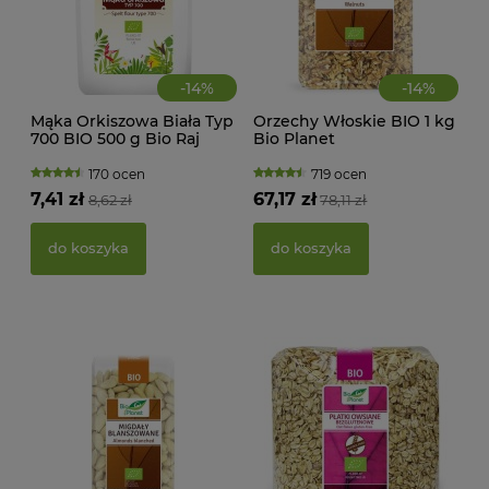
-
14
%
-
14
%
Mąka Orkiszowa Biała Typ
Orzechy Włoskie BIO 1 kg
700 BIO 500 g Bio Raj
Bio Planet
MAK
RY
170 ocen
719 ocen
FI
7,41 zł
67,17 zł
8,62 zł
78,11 zł
BEZ
g -
21,
do koszyka
do koszyka
d