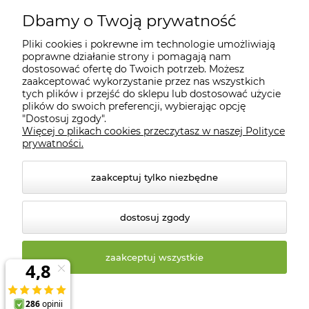
Moje konto
Dbamy o Twoją prywatność
Pliki cookies i pokrewne im technologie umożliwiają
Informacje
poprawne działanie strony i pomagają nam
dostosować ofertę do Twoich potrzeb. Możesz
zaakceptować wykorzystanie przez nas wszystkich
O nas
tych plików i przejść do sklepu lub dostosować użycie
plików do swoich preferencji, wybierając opcję
"Dostosuj zgody".
Więcej o plikach cookies przeczytasz w naszej Polityce
Kontakt
prywatności.
zaakceptuj tylko niezbędne
dostosuj zgody
zaakceptuj wszystkie
© 2026 biosklep.com.pl. Wszelkie prawa zastrzeżone.
Styl graficzny ShopGadget.pl
Sklep internetowy Shoper
Premium