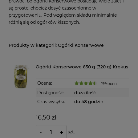
prawda, bo ogórki konserwowe posiadają wiele zalet i
są proste, chociaż dosyć czasochłonne w
przygotowaniu. Pod względem składu minimalnie
różnią się od ogórków kiszonych.
Ogórki Konserwowe
Ogórki Konserwowe 650 g (320 g) Krokus
Ocena:
199 ocen
Dostępność:
duża ilość
Czas wysyłki:
do 48 godzin
16,50 zł
szt.
-
+