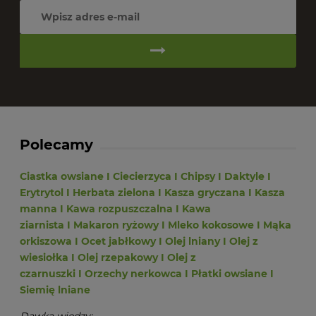
Polecamy
Ciastka owsiane
I
Ciecierzyca
I
Chipsy
I
Daktyle
I
Erytrytol
I
Herbata zielona
I
Kasza gryczana
I
Kasza
manna
I
Kawa rozpuszczalna
I
Kawa
ziarnista
I
Makaron ryżowy
I
Mleko kokosowe
I
Mąka
orkiszowa
I
Ocet jabłkowy
I
Olej lniany
I
Olej z
wiesiołka
I
Olej rzepakowy
I
Olej z
czarnuszki
I
Orzechy nerkowca
I
Płatki owsiane
I
Siemię lniane
Dawka wiedzy: