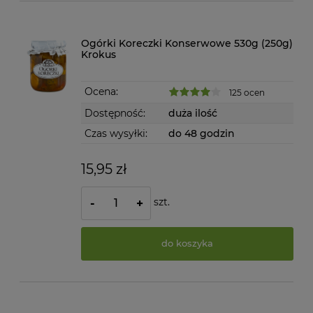
Ogórki Koreczki Konserwowe 530g (250g)
Krokus
Ocena:
125 ocen
Dostępność:
duża ilość
Czas wysyłki:
do 48 godzin
15,95 zł
szt.
-
+
do koszyka