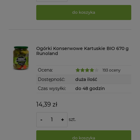
do koszyka
Ogórki Konserwowe Kartuskie BIO 670 g
Runoland
Ocena:
193 oceny
Dostępność:
duża ilość
Czas wysyłki:
do 48 godzin
14,39 zł
szt.
-
+
do koszyka