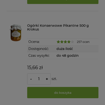
Ogórki Konserwowe Pikantne 500 g
Krokus
Ocena:
257 ocen
Dostępność:
duża ilość
Czas wysyłki:
do 48 godzin
15,66 zł
szt.
-
+
do koszyka