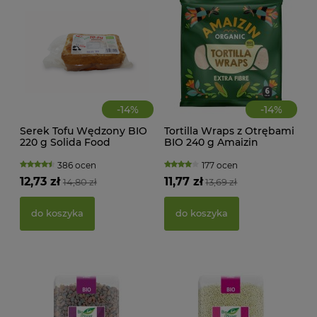
-
14
%
-
14
%
Serek Tofu Wędzony BIO
Tortilla Wraps z Otrębami
220 g Solida Food
BIO 240 g Amaizin
MAK
RY
386 ocen
177 ocen
FI
12,73 zł
11,77 zł
14,80 zł
13,69 zł
BEZ
g -
21,
do koszyka
do koszyka
d