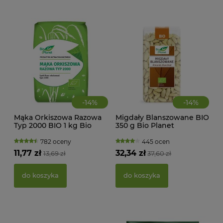
-
14
%
-
14
%
Mąka Orkiszowa Razowa
Migdały Blanszowane BIO
CIA
Typ 2000 BIO 1 kg Bio
350 g Bio Planet
KA
Planet
WAN
TRA
782 oceny
445 ocen
(BI
11,77 zł
32,34 zł
13,69 zł
37,60 zł
22,
do koszyka
do koszyka
d