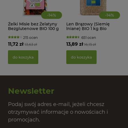
-
14
%
-
14
%
Żelki Misie bez Żelatyny
Len Brązowy (Siemię
Bezglutenowe BIO 100 g
lniane) BIO 1 kg Bio
BioMinki
Planet
215 ocen
651 ocen
11,72 zł
13,89 zł
13,63 zł
16,15 zł
PAS
BIO
do koszyka
do koszyka
20,
Newsletter
Podaj swój adres e-mail, jeżeli chcesz
otrzymywać informacje o nowościach i
promocjach.