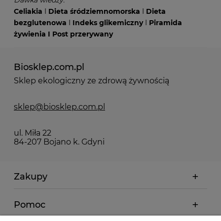
Celiakia
I
Dieta śródziemnomorska
I
Dieta
bezglutenowa
I
Indeks glikemiczny
I
Piramida
żywienia
I
Post przerywany
Biosklep.com.pl
Sklep ekologiczny ze zdrową żywnością
sklep@biosklep.com.pl
ul. Miła 22
84-207 Bojano k. Gdyni
Zakupy
Pomoc