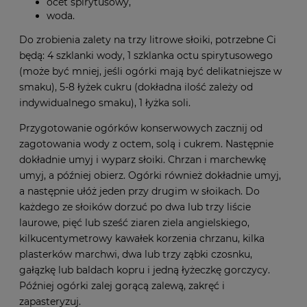
ocet spirytusowy,
woda.
Do zrobienia zalety na trzy litrowe słoiki, potrzebne Ci
będą: 4 szklanki wody, 1 szklanka octu spirytusowego
(może być mniej, jeśli ogórki mają być delikatniejsze w
smaku), 5-8 łyżek cukru (dokładna ilość zależy od
indywidualnego smaku), 1 łyżka soli.
Przygotowanie ogórków konserwowych zacznij od
zagotowania wody z octem, solą i cukrem. Następnie
dokładnie umyj i wyparz słoiki. Chrzan i marchewkę
umyj, a później obierz. Ogórki również dokładnie umyj,
a następnie ułóż jeden przy drugim w słoikach. Do
każdego ze słoików dorzuć po dwa lub trzy liście
laurowe, pięć lub sześć ziaren ziela angielskiego,
kilkucentymetrowy kawałek korzenia chrzanu, kilka
plasterków marchwi, dwa lub trzy ząbki czosnku,
gałązkę lub baldach kopru i jedną łyżeczkę gorczycy.
Później ogórki zalej gorącą zalewą, zakręć i
zapasteryzuj.