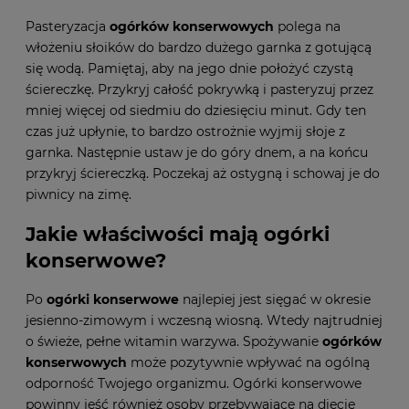
Pasteryzacja
ogórków konserwowych
polega na
włożeniu słoików do bardzo dużego garnka z gotującą
się wodą. Pamiętaj, aby na jego dnie położyć czystą
ściereczkę. Przykryj całość pokrywką i pasteryzuj przez
mniej więcej od siedmiu do dziesięciu minut. Gdy ten
czas już upłynie, to bardzo ostrożnie wyjmij słoje z
garnka. Następnie ustaw je do góry dnem, a na końcu
przykryj ściereczką. Poczekaj aż ostygną i schowaj je do
piwnicy na zimę.
Jakie właściwości mają ogórki
konserwowe?
Po
ogórki konserwowe
najlepiej jest sięgać w okresie
jesienno-zimowym i wczesną wiosną. Wtedy najtrudniej
o świeże, pełne witamin warzywa. Spożywanie
ogórków
konserwowych
może pozytywnie wpływać na ogólną
odporność Twojego organizmu. Ogórki konserwowe
powinny jeść również osoby przebywające na diecie