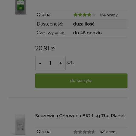
Ocena:
184 oceny
Dostępność:
duża ilość
Czas wysyłki:
do 48 godzin
20,91 zł
szt.
-
+
do koszyka
Soczewica Czerwona BIO 1 kg The Planet
Ocena:
149 ocen