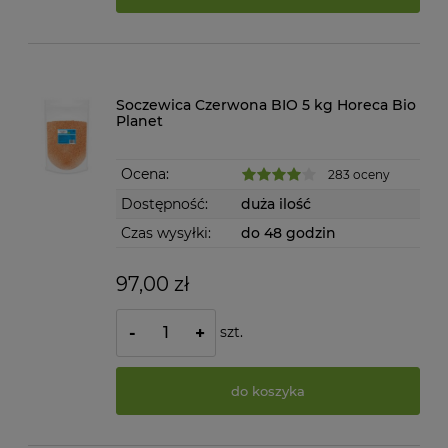
Soczewica Czerwona BIO 5 kg Horeca Bio
Planet
Ocena:
283 oceny
Dostępność:
duża ilość
Czas wysyłki:
do 48 godzin
97,00 zł
szt.
-
+
do koszyka