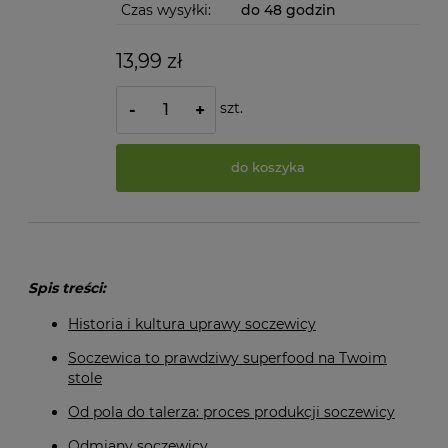
Czas wysyłki:
do 48 godzin
13,99 zł
szt.
-
+
do koszyka
Spis treści:
Historia i kultura uprawy soczewicy
Soczewica to prawdziwy superfood na Twoim
stole
Od pola do talerza: proces produkcji soczewicy
Odmiany soczewicy