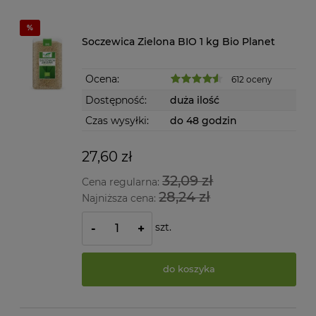
Soczewica Zielona BIO 1 kg Bio Planet
Ocena:
612 oceny
Dostępność:
duża ilość
Czas wysyłki:
do 48 godzin
27,60 zł
32,09 zł
Cena regularna:
28,24 zł
Najniższa cena:
szt.
-
+
do koszyka