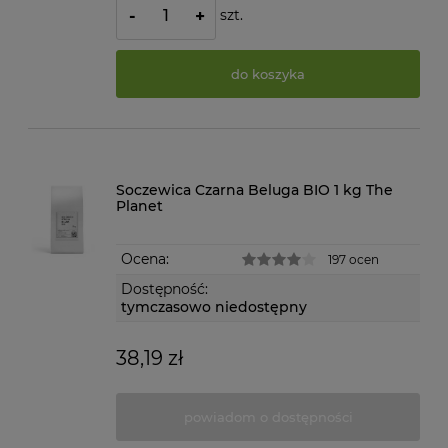
szt.
-
+
do koszyka
Soczewica Czarna Beluga BIO 1 kg The
Planet
Ocena:
197 ocen
Dostępność:
tymczasowo niedostępny
38,19 zł
powiadom o dostępności