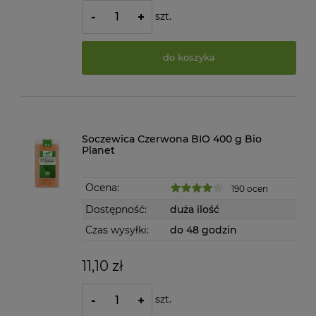
szt.
-
+
do koszyka
Soczewica Czerwona BIO 400 g Bio
Planet
Ocena:
190 ocen
Dostępność:
duża ilość
Czas wysyłki:
do 48 godzin
11,10 zł
szt.
-
+