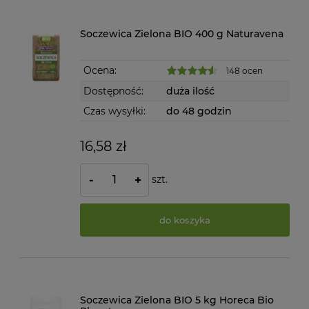
Soczewica Zielona BIO 400 g Naturavena
Ocena:
148 ocen
Dostępność:
duża ilość
Czas wysyłki:
do 48 godzin
16,58 zł
szt.
-
+
do koszyka
Soczewica Zielona BIO 5 kg Horeca Bio