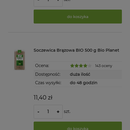
do koszyka
Soczewica Brązowa BIO 500 g Bio Planet
Ocena:
143 oceny
Dostępność:
duża ilość
Czas wysyłki:
do 48 godzin
11,40 zł
szt.
-
+
do koszyka