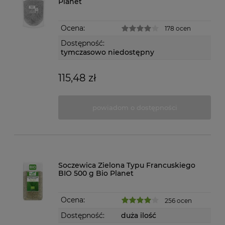
Planet
Ocena:
178 ocen
Dostępność:
tymczasowo niedostępny
115,48 zł
powiadom o dostępności
Soczewica Zielona Typu Francuskiego
BIO 500 g Bio Planet
Ocena:
256 ocen
Dostępność:
duża ilość