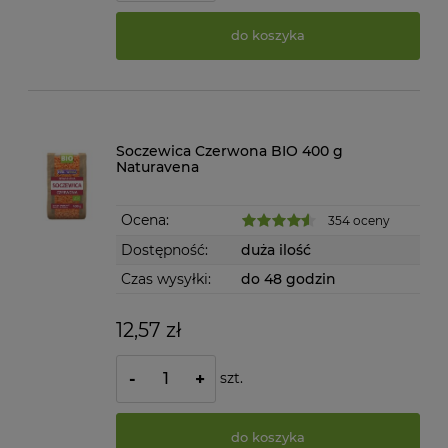
do koszyka
Soczewica Czerwona BIO 400 g
Naturavena
Ocena:
354 oceny
Dostępność:
duża ilość
Czas wysyłki:
do 48 godzin
12,57 zł
szt.
-
+
do koszyka