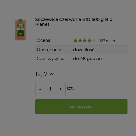
Soczewica Czerwona BIO 500 g Bio
Planet
Ocena:
127 ocen
Dostępność:
duża ilość
Czas wysyłki:
do 48 godzin
12,17 zł
szt.
-
+
do koszyka