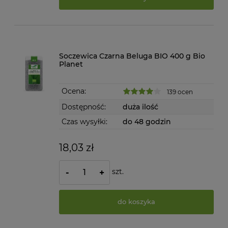
Soczewica Czarna Beluga BIO 400 g Bio
Planet
Ocena:
139 ocen
Dostępność:
duża ilość
Czas wysyłki:
do 48 godzin
18,03 zł
szt.
-
+
do koszyka