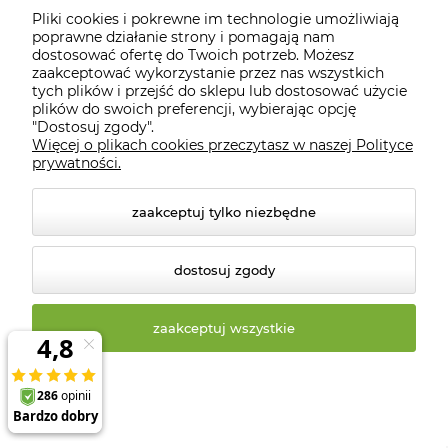
bliskowschodnich potrawach.
Pliki cookies i pokrewne im technologie umożliwiają
Wszystkie te odmiany soczewicy są pełne białka,
poprawne działanie strony i pomagają nam
dostosować ofertę do Twoich potrzeb. Możesz
błonnika i innych ważnych składników odżywczych, co
zaakceptować wykorzystanie przez nas wszystkich
czyni je zdrowym i wszechstronną składową posiłku.
tych plików i przejść do sklepu lub dostosować użycie
Wybór między nimi często zależy od preferencji
plików do swoich preferencji, wybierając opcję
"Dostosuj zgody".
osobistych i dania, które chcesz przygotować.
Więcej o plikach cookies przeczytasz w naszej Polityce
prywatności.
Porównanie soczewicy z innymi
roślinami strączkowymi
zaakceptuj tylko niezbędne
Porównanie soczewicy z innymi roślinami
strączkowymi, takimi jak fasola, groch czy ciecierzyca,
dostosuj zgody
zależy od kontekstu i konkretnych potrzeb
żywieniowych. Wszystkie te rośliny strączkowe są
zaakceptuj wszystkie
wartościowymi źródłami białka roślinnego, błonnika,
witamin i minerałów, ale każda z nich ma swoje
unikalne cechy.
Soczewica