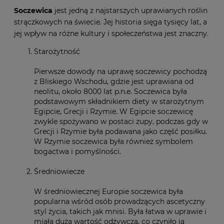
Soczewica
jest jedną z najstarszych uprawianych roślin
strączkowych na świecie. Jej historia sięga tysięcy lat, a
jej wpływ na różne kultury i społeczeństwa jest znaczny.
Starożytność
Pierwsze dowody na uprawę soczewicy pochodzą
z Bliskiego Wschodu, gdzie jest uprawiana od
neolitu, około 8000 lat p.n.e. Soczewica była
podstawowym składnikiem diety w starożytnym
Egipcie, Grecji i Rzymie. W Egipcie soczewicę
zwykle spożywano w postaci zupy, podczas gdy w
Grecji i Rzymie była podawana jako część posiłku.
W Rzymie soczewica była również symbolem
bogactwa i pomyślności.
Średniowiecze
W średniowiecznej Europie soczewica była
popularna wśród osób prowadzących ascetyczny
styl życia, takich jak mnisi. Była łatwa w uprawie i
miała dużą wartość odżywczą, co czyniło ją