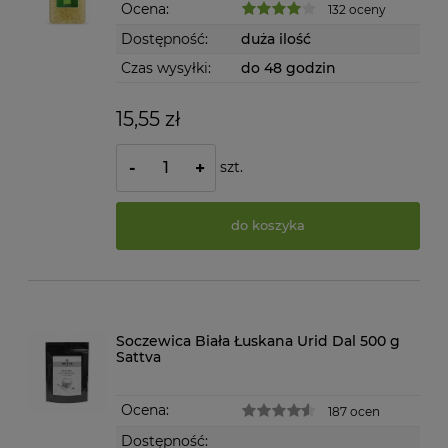
Ocena:
132 oceny
Dostępność:
duża ilość
Czas wysyłki:
do 48 godzin
15,55 zł
szt.
-
+
do koszyka
Soczewica Biała Łuskana Urid Dal 500 g
Sattva
Ocena:
187 ocen
Dostępność: