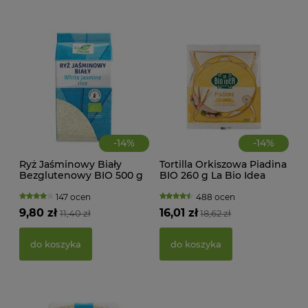
-
14
%
-
14
%
Ryż Jaśminowy Biały
Tortilla Orkiszowa Piadina
Bezglutenowy BIO 500 g
BIO 260 g La Bio Idea
MAK
Bio Planet
RY
147 ocen
488 ocen
FI
9,80 zł
16,01 zł
11,40 zł
18,62 zł
BEZ
g -
21,
do koszyka
do koszyka
d