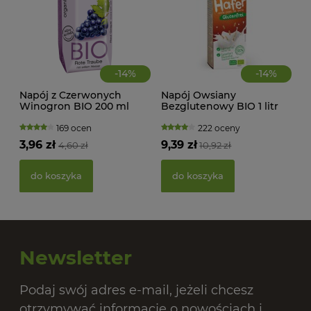
-
14
%
-
14
%
Napój z Czerwonych
Napój Owsiany
Winogron BIO 200 ml
Bezglutenowy BIO 1 litr
Hollinger
Natumi
169 ocen
222 oceny
3,96 zł
9,39 zł
4,60 zł
10,92 zł
PAS
BIO
do koszyka
do koszyka
20,
Newsletter
Podaj swój adres e-mail, jeżeli chcesz
otrzymywać informacje o nowościach i