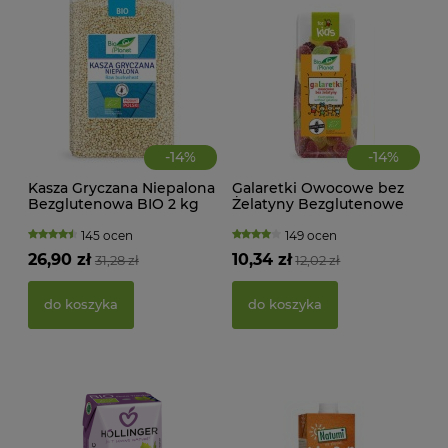
-
14
%
-
14
%
Kasza Gryczana Niepalona
Galaretki Owocowe bez
Bezglutenowa BIO 2 kg
Żelatyny Bezglutenowe
Bio Planet
BIO 100 g Bio Planet
145 ocen
149 ocen
KWA
26,90 zł
10,34 zł
31,28 zł
12,02 zł
ŻEL
do koszyka
do koszyka
39,
d