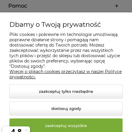
Pomoc
Moje konto
Dbamy o Twoją prywatność
Pliki cookies i pokrewne im technologie umożliwiają
Informacje
poprawne działanie strony i pomagają nam
dostosować ofertę do Twoich potrzeb. Możesz
zaakceptować wykorzystanie przez nas wszystkich
tych plików i przejść do sklepu lub dostosować użycie
O nas
plików do swoich preferencji, wybierając opcję
"Dostosuj zgody".
Więcej o plikach cookies przeczytasz w naszej Polityce
Kontakt
prywatności.
zaakceptuj tylko niezbędne
dostosuj zgody
zaakceptuj wszystkie