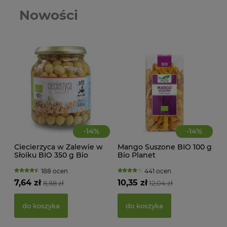
Nowości
-
14
%
-
14
%
Ciecierzyca w Zalewie w
Mango Suszone BIO 100 g
CIA
Słoiku BIO 350 g Bio
Bio Planet
KA
Europa
WAN
TRA
188 ocen
441 ocen
(BI
7,64 zł
10,35 zł
8,88 zł
12,04 zł
22,
do koszyka
do koszyka
d