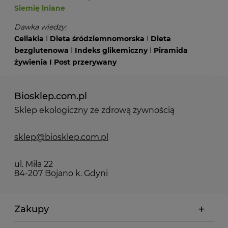
Siemię lniane
Dawka wiedzy:
Celiakia
I
Dieta śródziemnomorska
I
Dieta
bezglutenowa
I
Indeks glikemiczny
I
Piramida
żywienia
I
Post przerywany
Biosklep.com.pl
Sklep ekologiczny ze zdrową żywnością
sklep@biosklep.com.pl
ul. Miła 22
84-207 Bojano k. Gdyni
Zakupy