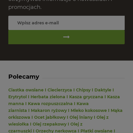
promocjach.
Polecamy
Ciastka owsiane
I
Ciecierzyca
I
Chipsy
I
Daktyle
I
Erytrytol
I
Herbata zielona
I
Kasza gryczana
I
Kasza
manna
I
Kawa rozpuszczalna
I
Kawa
ziarnista
I
Makaron ryżowy
I
Mleko kokosowe
I
Mąka
orkiszowa
I
Ocet jabłkowy
I
Olej lniany
I
Olej z
wiesiołka
I
Olej rzepakowy
I
Olej z
czarnuszki
I
Orzechy nerkowca
I
Płatki owsiane
I