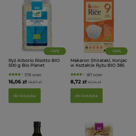
-
14
%
-
14
%
Ryż Arborio Risotto BIO
Makaron Shirataki, Konjac
CIA
500 g Bio Planet
w Kształcie Ryżu BIO 385
KA
g Better Than Foods
WAN
TRA
578 ocen
187 ocen
(BI
16,06 zł
8,72 zł
18,67 zł
10,14 zł
22,
do koszyka
do koszyka
d