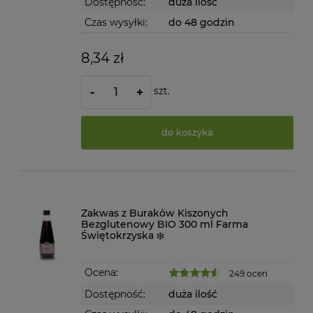
Dostępność:
duża ilość
Czas wysyłki:
do 48 godzin
8,34 zł
szt.
-
+
do koszyka
Zakwas z Buraków Kiszonych
Bezglutenowy BIO 300 ml Farma
Świętokrzyska ❄️
Ocena:
249 ocen
Dostępność:
duża ilość