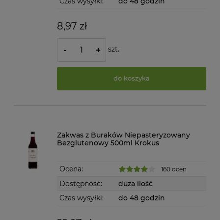
Czas wysyłki:
do 48 godzin
8,97 zł
szt.
-
+
do koszyka
Zakwas z Buraków Niepasteryzowany
Bezglutenowy 500ml Krokus
Ocena:
160 ocen
Dostępność:
duża ilość
Czas wysyłki:
do 48 godzin