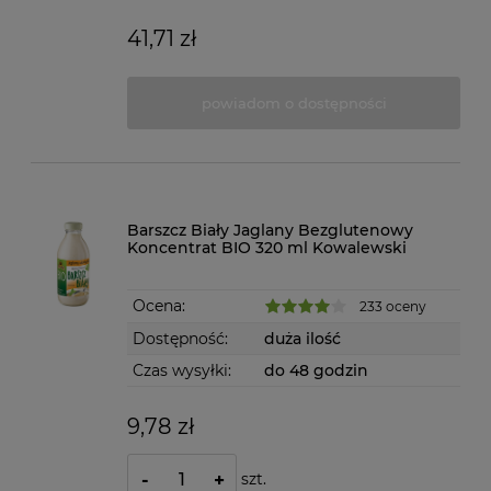
41,71 zł
powiadom o dostępności
Barszcz Biały Jaglany Bezglutenowy
Koncentrat BIO 320 ml Kowalewski
Ocena:
233 oceny
Dostępność:
duża ilość
Czas wysyłki:
do 48 godzin
9,78 zł
szt.
-
+