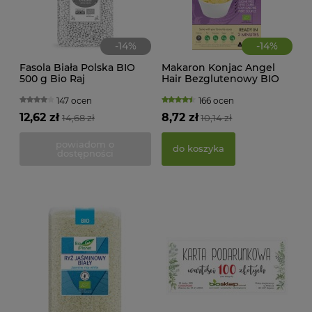
-
14
%
-
14
%
Fasola Biała Polska BIO
Makaron Konjac Angel
500 g Bio Raj
Hair Bezglutenowy BIO
385 g Better Than Foods
147 ocen
166 ocen
KWA
12,62 zł
8,72 zł
14,68 zł
10,14 zł
ŻEL
powiadom o
do koszyka
dostępności
39,
d