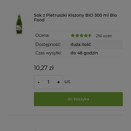
Sok z Pietruszki Kiszony BIO 300 ml Bio
Food
Ocena:
250 ocen
Dostępność:
duża ilość
Czas wysyłki:
do 48 godzin
10,27 zł
szt.
-
+
do koszyka