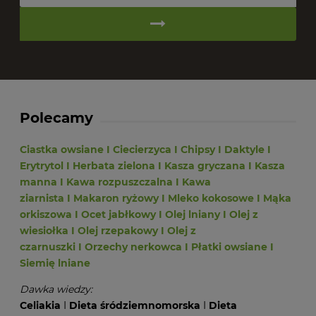
Polecamy
Ciastka owsiane
I
Ciecierzyca
I
Chipsy
I
Daktyle
I
Erytrytol
I
Herbata zielona
I
Kasza gryczana
I
Kasza
manna
I
Kawa rozpuszczalna
I
Kawa
ziarnista
I
Makaron ryżowy
I
Mleko kokosowe
I
Mąka
orkiszowa
I
Ocet jabłkowy
I
Olej lniany
I
Olej z
wiesiołka
I
Olej rzepakowy
I
Olej z
czarnuszki
I
Orzechy nerkowca
I
Płatki owsiane
I
Siemię lniane
Dawka wiedzy:
Celiakia
I
Dieta śródziemnomorska
I
Dieta