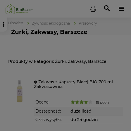
Biosklep
Żywność ekologiczna
Przetwory
Żurki, Zakwasy, Barszcze
Żurki, Zakwasy, Barszcze
❄️ Zakwas z Kapusty Białej BIO 700 ml
Zakwasownia
Ocena:
19 ocen
Dostępność:
duża ilość
Czas wysyłki:
do 24 godzin