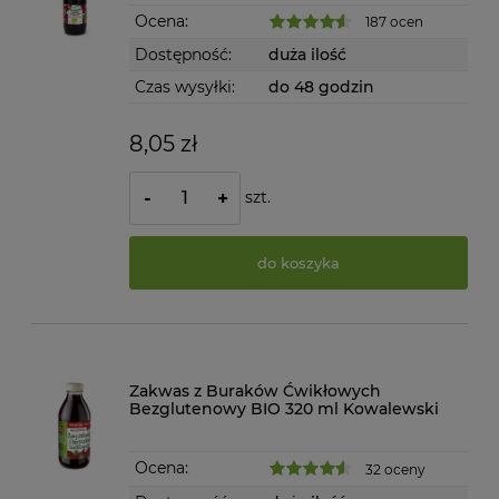
Ocena:
187 ocen
Dostępność:
duża ilość
Czas wysyłki:
do 48 godzin
8,05 zł
szt.
-
+
do koszyka
Zakwas z Buraków Ćwikłowych
Bezglutenowy BIO 320 ml Kowalewski
Ocena:
32 oceny