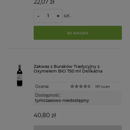
22,07 zł
szt.
-
+
do koszyka
Zakwas z Buraków Tradycyjny z
Oxymelem BIO 750 ml Delikatna
Ocena:
197 ocen
Dostępność:
tymczasowo niedostępny
40,80 zł