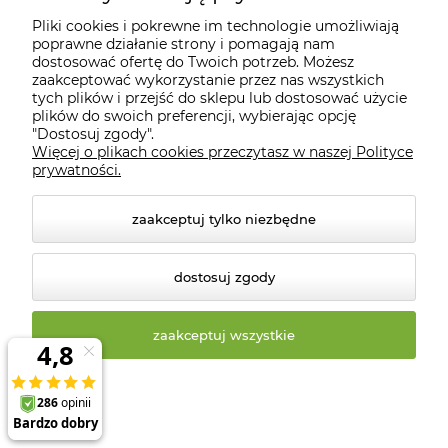
Pliki cookies i pokrewne im technologie umożliwiają
Informacje
poprawne działanie strony i pomagają nam
dostosować ofertę do Twoich potrzeb. Możesz
zaakceptować wykorzystanie przez nas wszystkich
tych plików i przejść do sklepu lub dostosować użycie
O nas
plików do swoich preferencji, wybierając opcję
"Dostosuj zgody".
Więcej o plikach cookies przeczytasz w naszej Polityce
Kontakt
prywatności.
zaakceptuj tylko niezbędne
dostosuj zgody
zaakceptuj wszystkie
© 2026 biosklep.com.pl. Wszelkie prawa zastrzeżone.
Styl graficzny ShopGadget.pl
Sklep internetowy Shoper
Premium