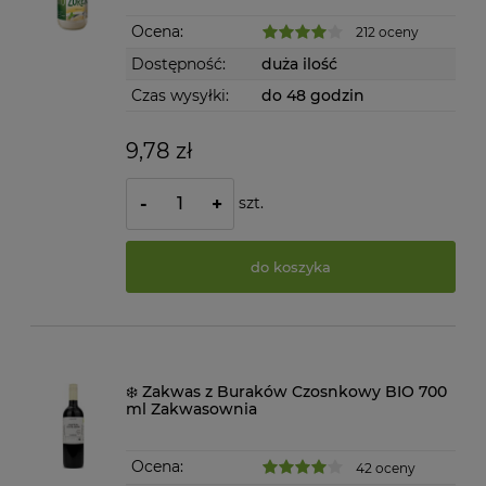
Ocena:
212 oceny
Dostępność:
duża ilość
Czas wysyłki:
do 48 godzin
9,78 zł
szt.
-
+
do koszyka
❄️ Zakwas z Buraków Czosnkowy BIO 700
ml Zakwasownia
Ocena:
42 oceny