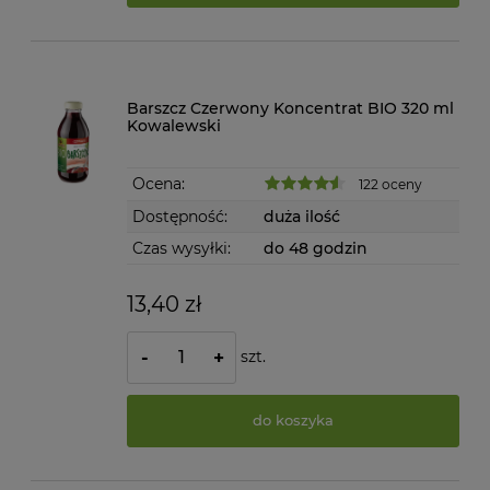
Barszcz Czerwony Koncentrat BIO 320 ml
Kowalewski
Ocena:
122 oceny
Dostępność:
duża ilość
Czas wysyłki:
do 48 godzin
13,40 zł
szt.
-
+
do koszyka