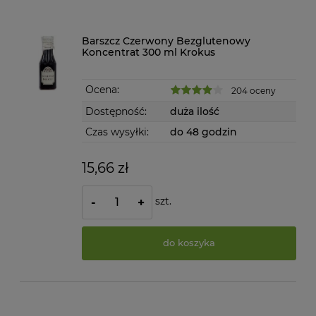
Barszcz Czerwony Bezglutenowy
Koncentrat 300 ml Krokus
Ocena:
204 oceny
Dostępność:
duża ilość
Czas wysyłki:
do 48 godzin
15,66 zł
szt.
-
+
do koszyka