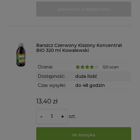
powiadom o dostępności
Barszcz Czerwony Kiszony Koncentrat
BIO 320 ml Kowalewski
Ocena:
120 ocen
Dostępność:
duża ilość
Czas wysyłki:
do 48 godzin
13,40 zł
szt.
-
+
do koszyka