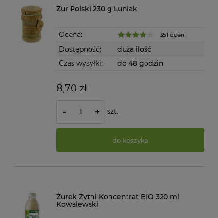
Żur Polski 230 g Luniak
Ocena:
351 ocen
Dostępność:
duża ilość
Czas wysyłki:
do 48 godzin
8,70 zł
szt.
-
+
do koszyka
Żurek Żytni Koncentrat BIO 320 ml
Kowalewski