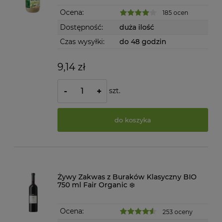
Ocena:
185 ocen
Dostępność:
duża ilość
Czas wysyłki:
do 48 godzin
9,14 zł
szt.
-
+
do koszyka
Żywy Zakwas z Buraków Klasyczny BIO
750 ml Fair Organic ❄️
Ocena:
253 oceny