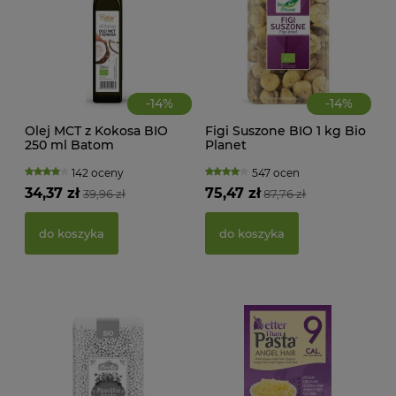
-
14
%
-
14
%
Olej MCT z Kokosa BIO
Figi Suszone BIO 1 kg Bio
250 ml Batom
Planet
MAK
RY
142 oceny
547 ocen
FI
34,37 zł
75,47 zł
39,96 zł
87,76 zł
BEZ
g -
21,
do koszyka
do koszyka
d