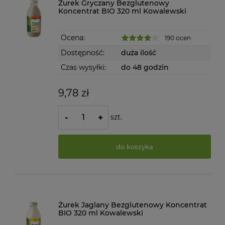
Żurek Gryczany Bezglutenowy
Koncentrat BIO 320 ml Kowalewski
Ocena:
190 ocen
Dostępność:
duża ilość
Czas wysyłki:
do 48 godzin
9,78 zł
szt.
-
+
do koszyka
Żurek Jaglany Bezglutenowy Koncentrat
BIO 320 ml Kowalewski