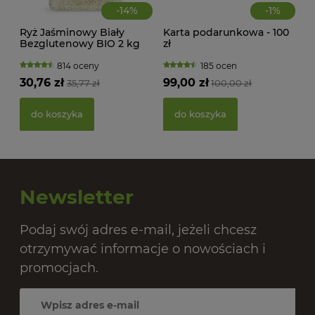
-
14
%
-
1
%
Ryż Jaśminowy Biały
Karta podarunkowa - 100
Bezglutenowy BIO 2 kg
zł
Bio Planet
814 oceny
185 ocen
30,76 zł
99,00 zł
35,77 zł
100,00 zł
PAS
BIO
do koszyka
do koszyka
20,
Newsletter
Podaj swój adres e-mail, jeżeli chcesz
otrzymywać informacje o nowościach i
promocjach.