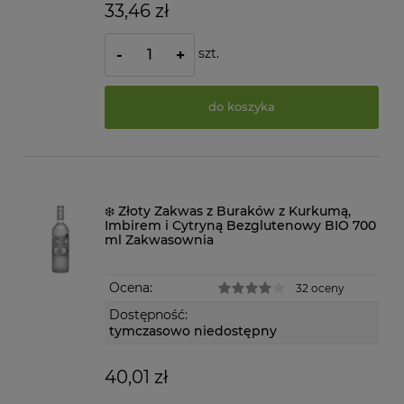
33,46 zł
szt.
-
+
do koszyka
❄️ Złoty Zakwas z Buraków z Kurkumą,
Imbirem i Cytryną Bezglutenowy BIO 700
ml Zakwasownia
Ocena:
32 oceny
Dostępność:
tymczasowo niedostępny
40,01 zł