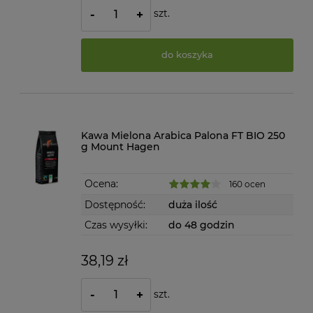
szt.
-
+
do koszyka
Kawa Mielona Arabica Palona FT BIO 250
g Mount Hagen
Ocena:
160 ocen
Dostępność:
duża ilość
Czas wysyłki:
do 48 godzin
38,19 zł
szt.
-
+