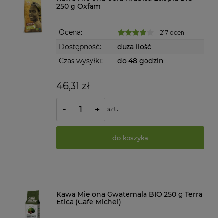
250 g Oxfam
Ocena:
217 ocen
Dostępność:
duża ilość
Czas wysyłki:
do 48 godzin
46,31 zł
szt.
-
+
do koszyka
Kawa Mielona Gwatemala BIO 250 g Terra
Etica (Cafe Michel)