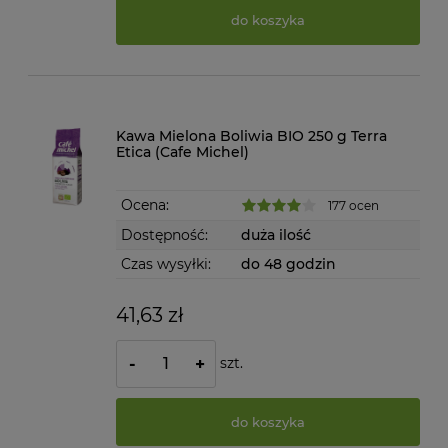
do koszyka
Kawa Mielona Boliwia BIO 250 g Terra
Etica (Cafe Michel)
Ocena:
177 ocen
Dostępność:
duża ilość
Czas wysyłki:
do 48 godzin
41,63 zł
szt.
-
+
do koszyka