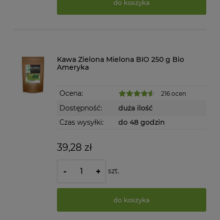
do koszyka
Kawa Zielona Mielona BIO 250 g Bio
Ameryka
Ocena:
216 ocen
Dostępność:
duża ilość
Czas wysyłki:
do 48 godzin
39,28 zł
szt.
-
+
do koszyka