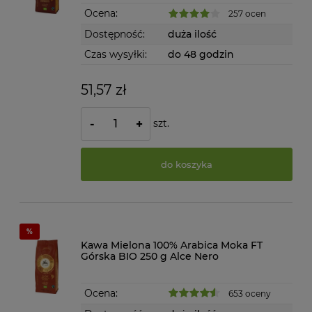
Ocena:
257 ocen
Dostępność:
duża ilość
Czas wysyłki:
do 48 godzin
51,57 zł
szt.
-
+
do koszyka
Kawa Mielona 100% Arabica Moka FT
Górska BIO 250 g Alce Nero
Ocena:
653 oceny