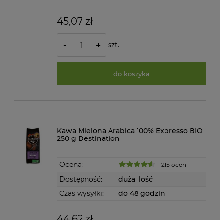
45,07 zł
szt.
-
+
do koszyka
Kawa Mielona Arabica 100% Expresso BIO
250 g Destination
Ocena:
215 ocen
Dostępność:
duża ilość
Czas wysyłki:
do 48 godzin
44,62 zł