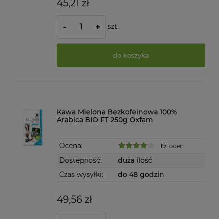
45,21 zł
szt.
-
+
do koszyka
Kawa Mielona Bezkofeinowa 100%
Arabica BIO FT 250g Oxfam
Ocena:
191 ocen
Dostępność:
duża ilość
Czas wysyłki:
do 48 godzin
49,56 zł