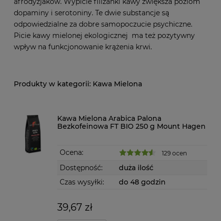
afrodyzjaków. Wypicie filiżanki kawy zwiększa poziom
dopaminy i serotoniny. Te dwie substancje są
odpowiedzialne za dobre samopoczucie psychiczne.
Picie kawy mielonej ekologicznej ma też pozytywny
wpływ na funkcjonowanie krążenia krwi.
Kawa Mielona
Kawa Mielona Arabica Palona
Bezkofeinowa FT BIO 250 g Mount Hagen
Ocena:
129 ocen
Dostępność:
duża ilość
Czas wysyłki:
do 48 godzin
39,67 zł