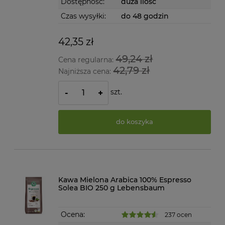
Dostępność:
duża ilość
Czas wysyłki:
do 48 godzin
42,35 zł
49,24 zł
Cena regularna:
42,79 zł
Najniższa cena:
szt.
-
+
do koszyka
Kawa Mielona Arabica 100% Espresso
Solea BIO 250 g Lebensbaum
Ocena:
237 ocen