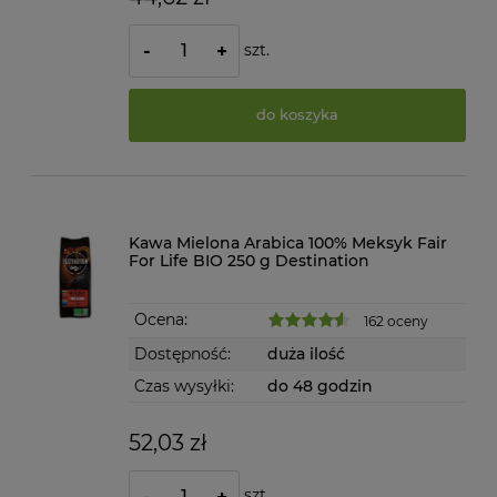
szt.
-
+
do koszyka
Kawa Mielona Arabica 100% Meksyk Fair
For Life BIO 250 g Destination
Ocena:
162 oceny
Dostępność:
duża ilość
Czas wysyłki:
do 48 godzin
52,03 zł
szt.
-
+