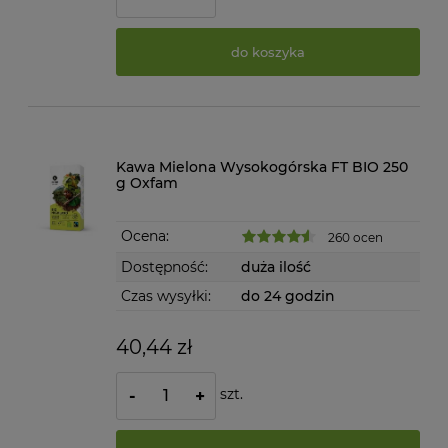
do koszyka
Kawa Mielona Wysokogórska FT BIO 250
g Oxfam
Ocena:
260 ocen
Dostępność:
duża ilość
Czas wysyłki:
do 24 godzin
40,44 zł
szt.
-
+