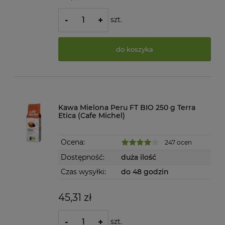
szt.
-
+
do koszyka
Kawa Mielona Peru FT BIO 250 g Terra
Etica (Cafe Michel)
Ocena:
247 ocen
Dostępność:
duża ilość
Czas wysyłki:
do 48 godzin
45,31 zł
szt.
-
+