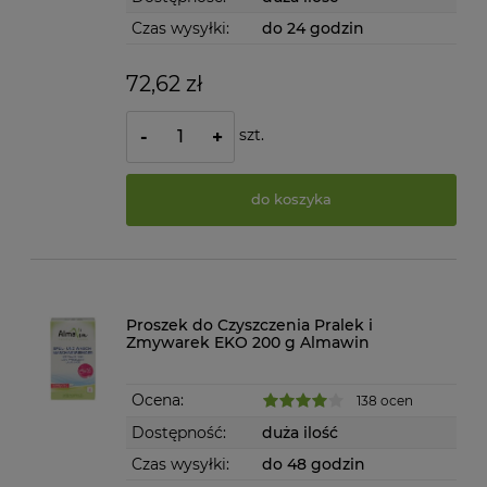
Czas wysyłki:
do 24 godzin
72,62 zł
szt.
-
+
do koszyka
Proszek do Czyszczenia Pralek i
Zmywarek EKO 200 g Almawin
Ocena:
138 ocen
Dostępność:
duża ilość
Czas wysyłki:
do 48 godzin