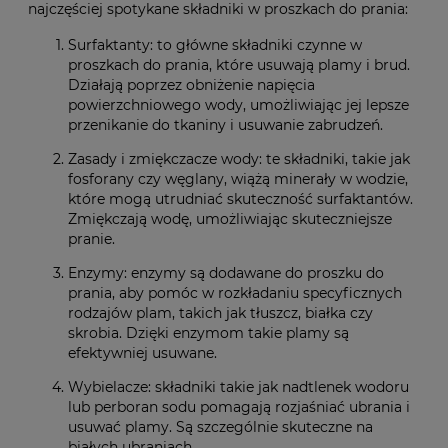
najczęściej spotykane składniki w proszkach do prania:
Surfaktanty: to główne składniki czynne w
proszkach do prania, które usuwają plamy i brud.
Działają poprzez obniżenie napięcia
powierzchniowego wody, umożliwiając jej lepsze
przenikanie do tkaniny i usuwanie zabrudzeń.
Zasady i zmiękczacze wody: te składniki, takie jak
fosforany czy węglany, wiążą minerały w wodzie,
które mogą utrudniać skuteczność surfaktantów.
Zmiękczają wodę, umożliwiając skuteczniejsze
pranie.
Enzymy: enzymy są dodawane do proszku do
prania, aby pomóc w rozkładaniu specyficznych
rodzajów plam, takich jak tłuszcz, białka czy
skrobia. Dzięki enzymom takie plamy są
efektywniej usuwane.
Wybielacze: składniki takie jak nadtlenek wodoru
lub perboran sodu pomagają rozjaśniać ubrania i
usuwać plamy. Są szczególnie skuteczne na
białych ubraniach.