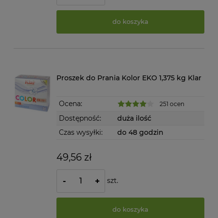
do koszyka
Proszek do Prania Kolor EKO 1,375 kg Klar
Ocena:
251 ocen
Dostępność:
duża ilość
Czas wysyłki:
do 48 godzin
49,56 zł
szt.
-
+
do koszyka