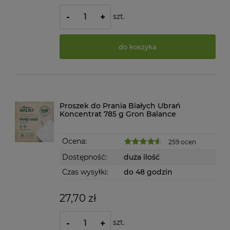
szt.
-
+
do koszyka
Proszek do Prania Białych Ubrań
Koncentrat 785 g Gron Balance
Ocena:
259 ocen
Dostępność:
duża ilość
Czas wysyłki:
do 48 godzin
27,70 zł
szt.
-
+