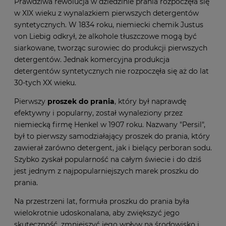
Prawdziwa rewolucja w dziedzinie prania rozpoczęła się
w XIX wieku z wynalazkiem pierwszych detergentów
syntetycznych. W 1834 roku, niemiecki chemik Justus
von Liebig odkrył, że alkohole tłuszczowe mogą być
siarkowane, tworząc surowiec do produkcji pierwszych
detergentów. Jednak komercyjna produkcja
detergentów syntetycznych nie rozpoczęła się aż do lat
30-tych XX wieku.
Pierwszy
proszek do prania
, który był naprawdę
efektywny i popularny, został wynaleziony przez
niemiecką firmę Henkel w 1907 roku. Nazwany "Persil",
był to pierwszy samodziałający proszek do prania, który
zawierał zarówno detergent, jak i bielący perboran sodu.
Szybko zyskał popularność na całym świecie i do dziś
jest jednym z najpopularniejszych marek proszku do
prania.
Na przestrzeni lat, formuła proszku do prania była
wielokrotnie udoskonalana, aby zwiększyć jego
skuteczność, zmniejszyć jego wpływ na środowisko i