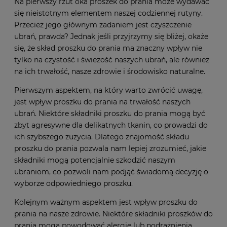
Na pierwszy rzut oka proszek do prania może wydawać
się nieistotnym elementem naszej codziennej rutyny.
Przecież jego głównym zadaniem jest czyszczenie
ubrań, prawda? Jednak jeśli przyjrzymy się bliżej, okaże
się, że skład proszku do prania ma znaczny wpływ nie
tylko na czystość i świeżość naszych ubrań, ale również
na ich trwałość, nasze zdrowie i środowisko naturalne.
Pierwszym aspektem, na który warto zwrócić uwagę,
jest wpływ proszku do prania na trwałość naszych
ubrań. Niektóre składniki proszku do prania mogą być
zbyt agresywne dla delikatnych tkanin, co prowadzi do
ich szybszego zużycia. Dlatego znajomość składu
proszku do prania pozwala nam lepiej zrozumieć, jakie
składniki mogą potencjalnie szkodzić naszym
ubraniom, co pozwoli nam podjąć świadomą decyzję o
wyborze odpowiedniego proszku.
Kolejnym ważnym aspektem jest wpływ proszku do
prania na nasze zdrowie. Niektóre składniki proszków do
prania mogą powodować alergie lub podrażnienia