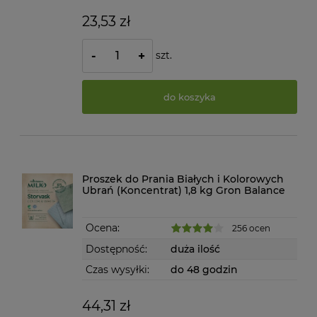
23,53 zł
szt.
-
+
do koszyka
Proszek do Prania Białych i Kolorowych
Ubrań (Koncentrat) 1,8 kg Gron Balance
Ocena:
256 ocen
Dostępność:
duża ilość
Czas wysyłki:
do 48 godzin
44,31 zł