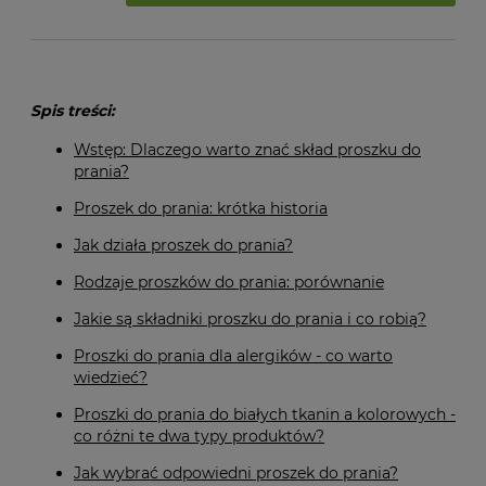
Spis treści:
Wstęp: Dlaczego warto znać skład proszku do
prania?
Proszek do prania: krótka historia
Jak działa proszek do prania?
Rodzaje proszków do prania: porównanie
Jakie są składniki proszku do prania i co robią?
Proszki do prania dla alergików - co warto
wiedzieć?
Proszki do prania do białych tkanin a kolorowych -
co różni te dwa typy produktów?
Jak wybrać odpowiedni proszek do prania?