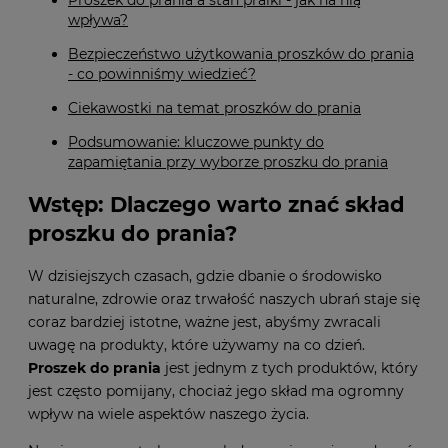
Proszek do prania a stan pralki - jak na nią
wpływa?
Bezpieczeństwo użytkowania proszków do prania
- co powinniśmy wiedzieć?
Ciekawostki na temat proszków do prania
Podsumowanie: kluczowe punkty do
zapamiętania przy wyborze proszku do prania
Wstęp: Dlaczego warto znać skład
proszku do prania?
W dzisiejszych czasach, gdzie dbanie o środowisko
naturalne, zdrowie oraz trwałość naszych ubrań staje się
coraz bardziej istotne, ważne jest, abyśmy zwracali
uwagę na produkty, które używamy na co dzień.
Proszek do prania
jest jednym z tych produktów, który
jest często pomijany, chociaż jego skład ma ogromny
wpływ na wiele aspektów naszego życia.