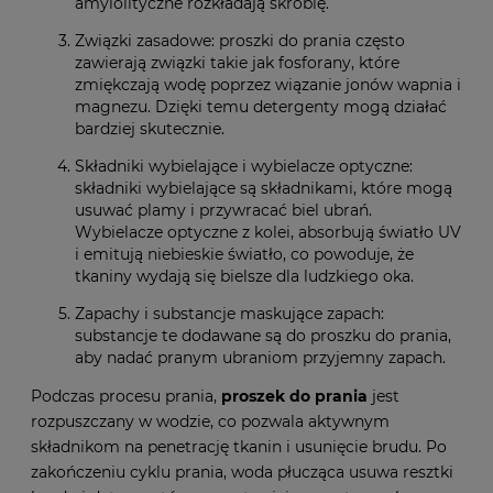
amylolityczne rozkładają skrobię.
Związki zasadowe: proszki do prania często
zawierają związki takie jak fosforany, które
zmiękczają wodę poprzez wiązanie jonów wapnia i
magnezu. Dzięki temu detergenty mogą działać
bardziej skutecznie.
Składniki wybielające i wybielacze optyczne:
składniki wybielające są składnikami, które mogą
usuwać plamy i przywracać biel ubrań.
Wybielacze optyczne z kolei, absorbują światło UV
i emitują niebieskie światło, co powoduje, że
tkaniny wydają się bielsze dla ludzkiego oka.
Zapachy i substancje maskujące zapach:
substancje te dodawane są do proszku do prania,
aby nadać pranym ubraniom przyjemny zapach.
Podczas procesu prania,
proszek do prania
jest
rozpuszczany w wodzie, co pozwala aktywnym
składnikom na penetrację tkanin i usunięcie brudu. Po
zakończeniu cyklu prania, woda płucząca usuwa resztki