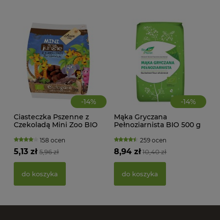
d
-
14
%
-
14
%
Ciasteczka Pszenne z
Mąka Gryczana
Czekoladą Mini Zoo BIO
Pełnoziarnista BIO 500 g
100 g Bio Ania
Bio Planet
158 ocen
259 ocen
5,13 zł
8,94 zł
5,96 zł
10,40 zł
PAS
BIO
do koszyka
do koszyka
20,