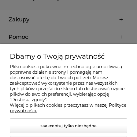
Zakupy
Pomoc
Moje konto
Dbamy o Twoją prywatność
Pliki cookies i pokrewne im technologie umożliwiają
Informacje
poprawne działanie strony i pomagają nam
dostosować ofertę do Twoich potrzeb. Możesz
zaakceptować wykorzystanie przez nas wszystkich
O nas
tych plików i przejść do sklepu lub dostosować użycie
plików do swoich preferencji, wybierając opcję
"Dostosuj zgody".
Więcej o plikach cookies przeczytasz w naszej Polityce
Kontakt
prywatności.
zaakceptuj tylko niezbędne