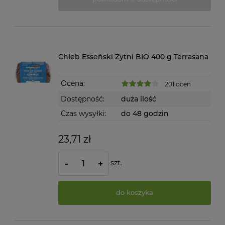
Chleb Esseński Żytni BIO 400 g Terrasana
Ocena:
201 ocen
Dostępność:
duża ilość
Czas wysyłki:
do 48 godzin
23,71 zł
szt.
-
+
do koszyka