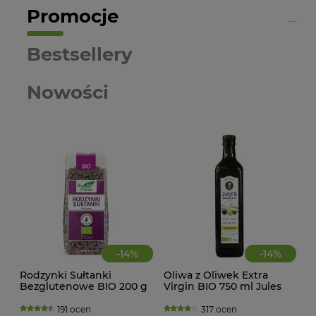
Promocje
Bestsellery
Nowości
-
14
%
-
14
%
Rodzynki Sułtanki
Oliwa z Oliwek Extra
CIA
Bezglutenowe BIO 200 g
Virgin BIO 750 ml Jules
KA
Bio Planet
Brochenin
WAN
TRA
191 ocen
317 ocen