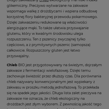
Długo zakwaszany
chleb
ekologiczny ma niski indeks
glikemiczny. Pieczywo wytwarzane na zakwasie
wspomaga walkę z drożdżycami i wspiera odbudowę
korzystnej flory bakteryjnej przewodu pokarmowego.
Dzięki zakwaszeniu redukowane są właściwości
alergizujące mąki. To także ułatwia przyswajanie
glutenu, który w kwaśnym środowisku ulega
rozpuszczeniu. Ten z pszenicy zwyczajnej tylko
częściowo, a z prymitywnych pszenic (samopsza)
całkowicie. Rozpuszczony gluten jest łatwo
przyswajalny.
Chleb
BIO jest przygotowywany na świeżym, dojrzałym
zakwasie z fermentacji wielofazowej. Dzięki temu
zachowuje świeżość przez dłuższy czas. Dla porównania
chleb nazywany konwencjonalnym jest wypiekany z
zakwasu w proszku metodą jednofazową. To przekłada
się na spadek jego jakości. Długa lista zalet pieczywa na
zakwasie nie oznacza, że chleb ekologiczny na
drożdżach jest złym wyborem. Z pewnością jakość tego