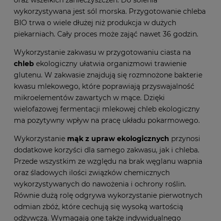
oraz wszelkich zanieczyszczeń. Do solenia
wykorzystywana jest sól morska. Przygotowanie chleba
BIO trwa o wiele dłużej niż produkcja w dużych
piekarniach. Cały proces może zająć nawet 36 godzin.
Wykorzystanie zakwasu w przygotowaniu ciasta na
chleb
ekologiczny ułatwia organizmowi trawienie
glutenu. W zakwasie znajdują się rozmnożone bakterie
kwasu mlekowego, które poprawiają przyswajalność
mikroelementów zawartych w mące. Dzięki
wielofazowej fermentacji mlekowej chleb ekologiczny
ma pozytywny wpływ na pracę układu pokarmowego.
Wykorzystanie
mąk z upraw ekologicznych
przynosi
dodatkowe korzyści dla samego zakwasu, jak i chleba.
Przede wszystkim ze względu na brak węglanu wapnia
oraz śladowych ilości związków chemicznych
wykorzystywanych do nawożenia i ochrony roślin.
Równie dużą rolę odgrywa wykorzystanie pierwotnych
odmian zbóż, które cechują się wysoką wartością
odżywczą. Wymagają one także indywidualnego