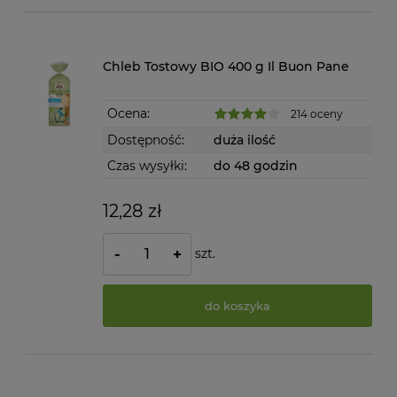
Chleb Tostowy BIO 400 g Il Buon Pane
Ocena:
214 oceny
Dostępność:
duża ilość
Czas wysyłki:
do 48 godzin
12,28 zł
szt.
-
+
do koszyka