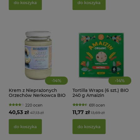
21,
do koszyka
do koszyka
d
-
14
%
-
14
%
Krem z Nieprażonych
Tortilla Wraps (6 szt.) BIO
Orzechów Nerkowca BIO
240 g Amaizin
350 g Horizon
220 ocen
691 ocen
KWA
40,53 zł
11,77 zł
47,13 zł
13,69 zł
ŻEL
do koszyka
do koszyka
39,