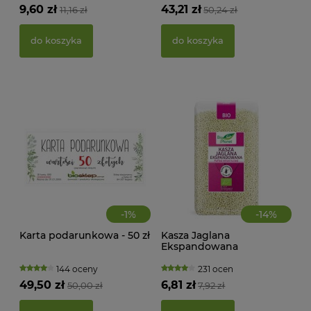
(BI
9,60 zł
43,21 zł
11,16 zł
50,24 zł
22,
do koszyka
do koszyka
d
-
1
%
-
14
%
Karta podarunkowa - 50 zł
Kasza Jaglana
Ekspandowana
MAK
Bezglutenowa BIO 150 g
RY
Bio Planet
144 oceny
231 ocen
FI
49,50 zł
6,81 zł
50,00 zł
7,92 zł
BEZ
g -