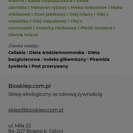
manna
I
Kawa rozpuszczalna
I
Kawa
ziarnista
I
Makaron ryżowy
I
Mleko kokosowe
I
Mąka
orkiszowa
I
Ocet jabłkowy
I
Olej lniany
I
Olej z
wiesiołka
I
Olej rzepakowy
I
Olej z
czarnuszki
I
Orzechy nerkowca
I
Płatki owsiane
I
Siemię lniane
Dawka wiedzy:
Celiakia
I
Dieta śródziemnomorska
I
Dieta
bezglutenowa
I
Indeks glikemiczny
I
Piramida
żywienia
I
Post przerywany
Biosklep.com.pl
Sklep ekologiczny ze zdrową żywnością
sklep@biosklep.com.pl
ul. Miła 22
84-207 Bojano k. Gdyni