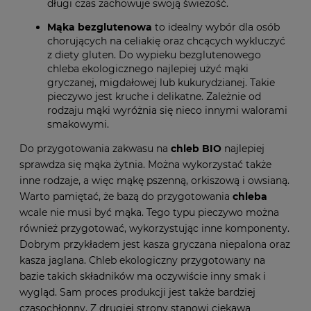
długi czas zachowuje swoją świeżość.
Mąka bezglutenowa
to idealny wybór dla osób
chorujących na celiakię oraz chcących wykluczyć
z diety gluten. Do wypieku bezglutenowego
chleba ekologicznego najlepiej użyć mąki
gryczanej, migdałowej lub kukurydzianej. Takie
pieczywo jest kruche i delikatne. Zależnie od
rodzaju mąki wyróżnia się nieco innymi walorami
smakowymi.
Do przygotowania zakwasu na
chleb BIO
najlepiej
sprawdza się mąka żytnia. Można wykorzystać także
inne rodzaje, a więc mąkę pszenną, orkiszową i owsianą.
Warto pamiętać, że bazą do przygotowania
chleba
wcale nie musi być mąka. Tego typu pieczywo można
również przygotować, wykorzystując inne komponenty.
Dobrym przykładem jest kasza gryczana niepalona oraz
kasza jaglana. Chleb ekologiczny przygotowany na
bazie takich składników ma oczywiście inny smak i
wygląd. Sam proces produkcji jest także bardziej
czasochłonny. Z drugiej strony stanowi ciekawą