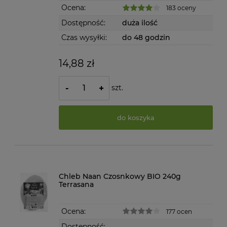
Ocena:
183 oceny
Dostępność:
duża ilość
Czas wysyłki:
do 48 godzin
14,88 zł
szt.
-
+
do koszyka
Chleb Naan Czosnkowy BIO 240g
Terrasana
Ocena:
177 ocen
Dostępność: