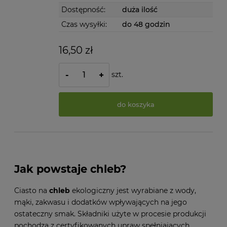
Dostępność:
duża ilość
Czas wysyłki:
do 48 godzin
16,50 zł
szt.
-
+
do koszyka
Jak powstaje chleb?
Ciasto na
chleb
ekologiczny jest wyrabiane z wody,
mąki, zakwasu i dodatków wpływających na jego
ostateczny smak. Składniki użyte w procesie produkcji
pochodzą z certyfikowanych upraw spełniających