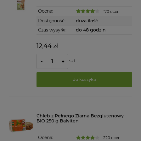
Ocena:
170 ocen
Dostępność:
duża ilość
Czas wysyłki:
do 48 godzin
12,44 zł
szt.
-
+
do koszyka
Chleb z Pełnego Ziarna Bezglutenowy
BIO 250 g Balviten
Ocena:
220 ocen