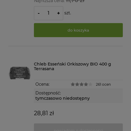
11,70 zł
Najniższa cena:
szt.
-
+
do koszyka
Chleb Esseński Orkiszowy BIO 400 g
Terrasana
Ocena:
261 ocen
Dostępność:
tymczasowo niedostępny
28,81 zł
powiadom o dostępności